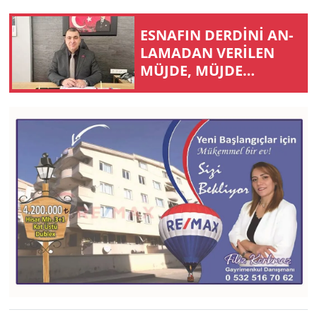
ES­NA­FIN DERDİNİ AN­
LA­MA­DAN VERİLEN
MÜJDE, MÜJDE
DEĞİLDİR!