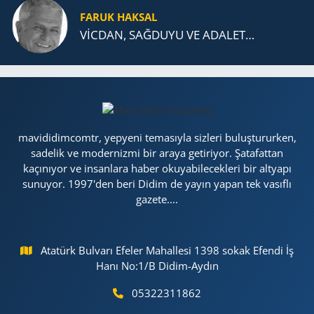
FARUK HAKSAL
VİCDAN, SAĞ­DU­YU VE ADA­LET…
mavididimcomtr, yepyeni temasıyla sizleri buluştururken,
sadelik ve modernizmi bir araya getiriyor. Şatafattan
kaçınıyor ve insanlara haber okuyabilecekleri bir altyapı
sunuyor. 1997'den beri Didim de yayın yapan tek vasıflı
gazete....
Atatürk Bulvarı Efeler Mahallesi 1398 sokak Efendi İş
Hanı No:1/B Didim-Aydın
05322311862