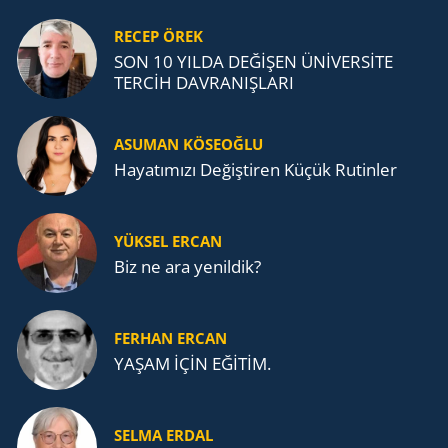
RECEP ÖREK
SON 10 YILDA DEĞİŞEN ÜNİVERSİTE
TERCİH DAVRANIŞLARI
ASUMAN KÖSEOĞLU
Ha­ya­tı­mı­zı De­ğiş­ti­ren Küçük Ru­tin­ler
YÜKSEL ERCAN
Biz ne ara yenildik?
FERHAN ERCAN
YAŞAM İÇİN EĞİTİM.
SELMA ERDAL