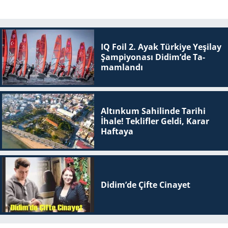
IQ Foil 2. Ayak Tür­ki­ye Ye­şi­lay
Şam­pi­yo­na­sı Didim’de Ta­
mam­lan­dı
Altınkum Sahilinde Tarihi
İhale! Teklifler Geldi, Karar
Haftaya
Didim’de Çifte Ci­na­yet