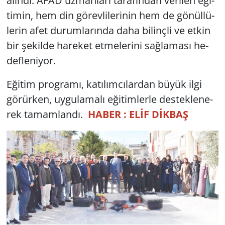
alın­dı. AFAD uz­man­la­rı ta­ra­fın­dan ve­ri­len eği­
ti­min, hem din gö­rev­li­le­ri­nin hem de gö­nül­lü­
Yerel
le­rin afet du­rum­la­rın­da daha bi­linç­li ve etkin
bir şe­kil­de ha­re­ket et­me­le­ri­ni sağ­la­ma­sı he­
def­le­ni­yor.
Eği­tim prog­ra­mı, ka­tı­lım­cı­lar­dan büyük ilgi
gö­rür­ken, uy­gu­la­ma­lı eği­tim­ler­le des­tek­le­ne­
rek ta­mam­lan­dı.
HABER : ELİF DİKBAŞ