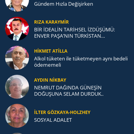
Gündem Hızla Değişirken
RIZA KARAYMIR
BİR İDEALİN TARİHSEL İZDÜŞÜMÜ:
ENVER PAŞA’NIN TÜRKİSTAN
MÜCADELESİ VE TÜRK DEVLETLERİ
TEŞKİLATI’NA UZANAN MİRASI
HİKMET ATİLLA
Alkol tü­ke­ten ile tü­ket­me­yen aynı be­de­li
öde­me­me­li
AYDIN NİKBAY
NEMRUT DAĞINDA GÜNEŞİN
DOĞUŞUNA SELAM DURDUK..
İLTER GÖZKAYA-HOLZHEY
SOSYAL ADALET