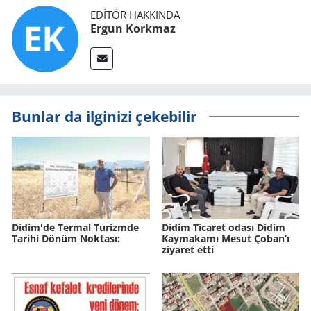
EDITÖR HAKKINDA
Ergun Korkmaz
Bunlar da ilginizi çekebilir
Didim'de Ter­mal Tu­rizm­de
Didim Ticaret odası Didim
Ta­ri­hi Dönüm Nok­ta­sı:
Kaymakamı Mesut Çoban’ı
ziyaret etti