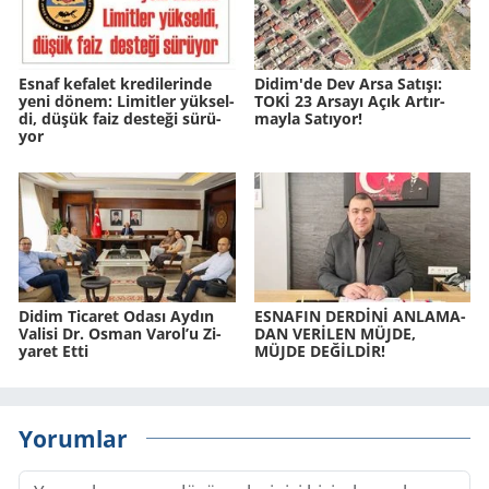
Esnaf ke­fa­let kre­di­le­rin­de
Didim'de Dev Arsa Sa­tı­şı:
yeni dönem: Li­mit­ler yük­sel­
TOKİ 23 Ar­sa­yı Açık Ar­tır­
di, düşük faiz des­te­ği sü­rü­
may­la Sa­tı­yor!
yor
Didim Ti­ca­ret Odası Aydın
ES­NA­FIN DERDİNİ AN­LA­MA­
Va­li­si Dr. Osman Varol’u Zi­
DAN VERİLEN MÜJDE,
ya­ret Etti
MÜJDE DEĞİLDİR!
Yorumlar