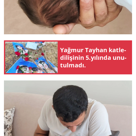
Yağ­mur Tay­han kat­le­
di­li­şi­nin 5.yı­lın­da unu­
tul­ma­dı.