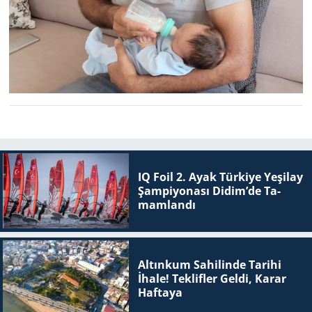
IQ Foil 2. Ayak Tür­ki­ye Ye­şi­lay
Şam­pi­yo­na­sı Didim’de Ta­
mam­lan­dı
Altınkum Sahilinde Tarihi
İhale! Teklifler Geldi, Karar
Haftaya