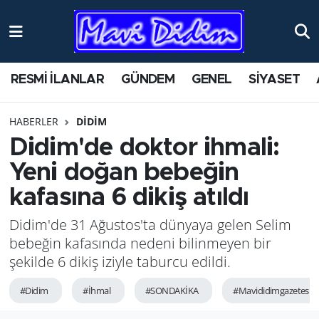
ANTİK YERLER
Nöbetçi Eczaneler
RESMİ İLANLAR
GÜNDEM
GENEL
SİYASET
ASAYİŞ
Hava Durumu
HABERLER
DİDİM
AYDIN
Namaz Vakitleri
Didim'de doktor ihmali:
BİLİM VE TEKNOLOJİ
Trafik Durumu
Yeni doğan bebeğin
kafasına 6 dikiş atıldı
ÇEVRE
Süper Lig Puan Durumu ve Fikstür
Didim'de 31 Ağustos'ta dünyaya gelen Selim
EĞİTİM
Tüm Manşetler
bebeğin kafasında nedeni bilinmeyen bir
şekilde 6 dikiş iziyle taburcu edildi.
EKONOMİ
Son Dakika Haberleri
#Didim
#İhmal
#SONDAKİKA
#Mavididimgazetesi
GENEL
Haber Arşivi