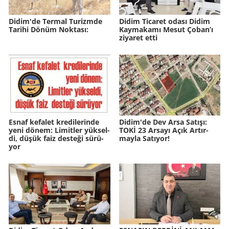
Didim'de Ter­mal Tu­rizm­de
Didim Ticaret odası Didim
Ta­ri­hi Dönüm Nok­ta­sı:
Kaymakamı Mesut Çoban’ı
ziyaret etti
Esnaf ke­fa­let kre­di­le­rin­de
Didim'de Dev Arsa Sa­tı­şı:
yeni dönem: Li­mit­ler yük­sel­
TOKİ 23 Ar­sa­yı Açık Ar­tır­
di, düşük faiz des­te­ği sü­rü­
may­la Sa­tı­yor!
yor