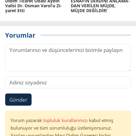
Didim Ti­ca­ret Odası Aydın
ES­NA­FIN DERDİNİ AN­LA­MA­
Va­li­si Dr. Osman Varol’u Zi­
DAN VERİLEN MÜJDE,
ya­ret Etti
MÜJDE DEĞİLDİR!
Yorumlar
Gönder
Yorum yazarak
topluluk kurallarımızı
kabul etmiş
bulunuyor ve tüm sorumluluğu üstleniyorsunuz.
Yazılan yorumlardan Mavi Didim Gazetesi hiçbir