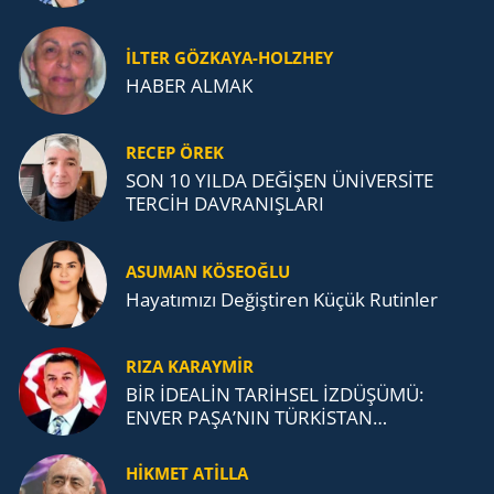
İLTER GÖZKAYA-HOLZHEY
HABER ALMAK
RECEP ÖREK
SON 10 YILDA DEĞİŞEN ÜNİVERSİTE
TERCİH DAVRANIŞLARI
ASUMAN KÖSEOĞLU
Ha­ya­tı­mı­zı De­ğiş­ti­ren Küçük Ru­tin­ler
RIZA KARAYMIR
BİR İDEALİN TARİHSEL İZDÜŞÜMÜ:
ENVER PAŞA’NIN TÜRKİSTAN
MÜCADELESİ VE TÜRK DEVLETLERİ
TEŞKİLATI’NA UZANAN MİRASI
HİKMET ATİLLA