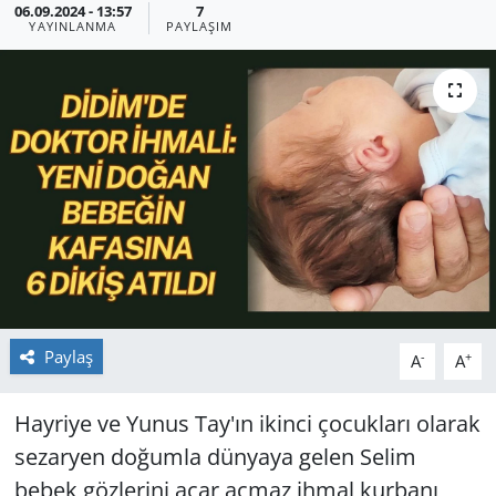
06.09.2024 - 13:57
7
YAYINLANMA
PAYLAŞIM
GÜNDEM
HABERDE İNSAN
KÜLTÜR SANAT
MAGAZİN
POLİTİKA
RESMİ İLANLAR
Paylaş
-
+
A
A
SAĞLIK
Hayriye ve Yunus Tay'ın ikinci çocukları olarak
SİYASET
sezaryen doğumla dünyaya gelen Selim
bebek gözlerini açar açmaz ihmal kurbanı
SPOR