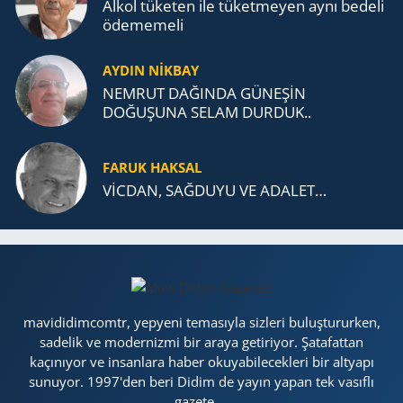
Alkol tü­ke­ten ile tü­ket­me­yen aynı be­de­li
öde­me­me­li
AYDIN NİKBAY
NEMRUT DAĞINDA GÜNEŞİN
DOĞUŞUNA SELAM DURDUK..
FARUK HAKSAL
VİCDAN, SAĞ­DU­YU VE ADA­LET…
mavididimcomtr, yepyeni temasıyla sizleri buluştururken,
sadelik ve modernizmi bir araya getiriyor. Şatafattan
kaçınıyor ve insanlara haber okuyabilecekleri bir altyapı
sunuyor. 1997'den beri Didim de yayın yapan tek vasıflı
gazete....