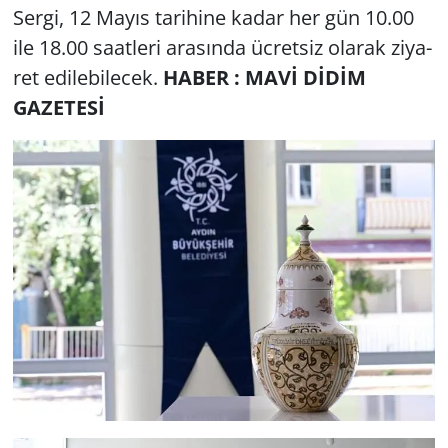
Sergi, 12 Mayıs ta­ri­hi­ne kadar her gün 10.00
ile 18.00 sa­at­le­ri ara­sın­da üc­ret­siz ola­rak zi­ya­
ret edi­le­bi­lecek.
HABER : MAVİ DİDİM
GAZETESİ