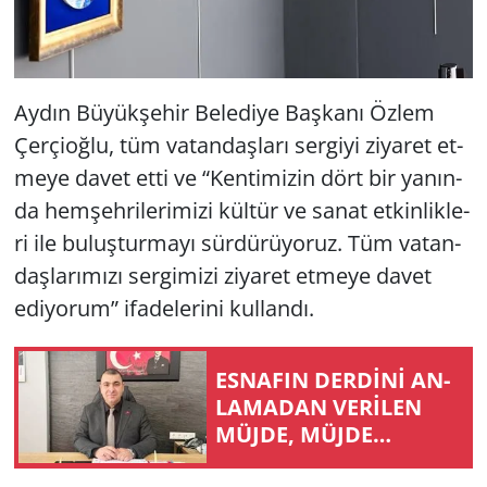
Aydın Bü­yük­şe­hir Be­le­di­ye Baş­ka­nı Özlem
Çer­çi­oğ­lu, tüm va­tan­daş­la­rı ser­gi­yi zi­ya­ret et­
me­ye davet etti ve “Ken­ti­mi­zin dört bir ya­nın­
da hem­şeh­ri­le­ri­mi­zi kül­tür ve sanat et­kin­lik­le­
ri ile bu­luş­tur­ma­yı sür­dü­rü­yo­ruz. Tüm va­tan­
daş­la­rı­mı­zı ser­gi­mi­zi zi­ya­ret et­me­ye davet
edi­yo­rum” ifa­de­le­ri­ni kul­lan­dı.
ES­NA­FIN DERDİNİ AN­
LA­MA­DAN VERİLEN
MÜJDE, MÜJDE
DEĞİLDİR!