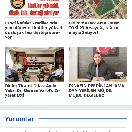
Esnaf ke­fa­let kre­di­le­rin­de
Didim'de Dev Arsa Sa­tı­şı:
yeni dönem: Li­mit­ler yük­sel­
TOKİ 23 Ar­sa­yı Açık Ar­tır­
di, düşük faiz des­te­ği sü­rü­
may­la Sa­tı­yor!
yor
Didim Ti­ca­ret Odası Aydın
ES­NA­FIN DERDİNİ AN­LA­MA­
Va­li­si Dr. Osman Varol’u Zi­
DAN VERİLEN MÜJDE,
ya­ret Etti
MÜJDE DEĞİLDİR!
Yorumlar