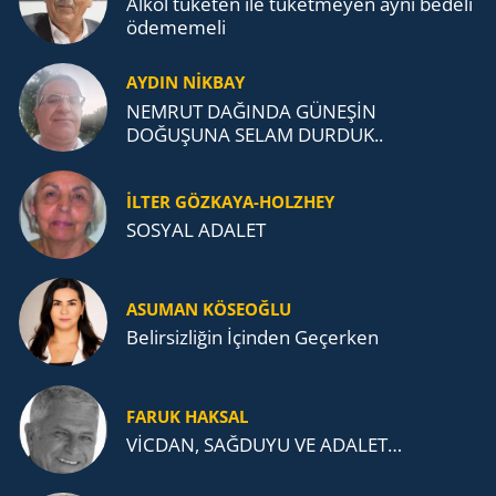
Alkol tü­ke­ten ile tü­ket­me­yen aynı be­de­li
öde­me­me­li
AYDIN NİKBAY
NEMRUT DAĞINDA GÜNEŞİN
DOĞUŞUNA SELAM DURDUK..
İLTER GÖZKAYA-HOLZHEY
SOSYAL ADALET
ASUMAN KÖSEOĞLU
Belirsizliğin İçinden Geçerken
FARUK HAKSAL
VİCDAN, SAĞ­DU­YU VE ADA­LET…