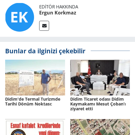
EDITÖR HAKKINDA
Ergun Korkmaz
Bunlar da ilginizi çekebilir
Didim'de Ter­mal Tu­rizm­de
Didim Ticaret odası Didim
Ta­ri­hi Dönüm Nok­ta­sı:
Kaymakamı Mesut Çoban’ı
ziyaret etti