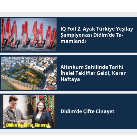
IQ Foil 2. Ayak Tür­ki­ye Ye­şi­lay
Şam­pi­yo­na­sı Didim’de Ta­
mam­lan­dı
Altınkum Sahilinde Tarihi
İhale! Teklifler Geldi, Karar
Haftaya
Didim’de Çifte Ci­na­yet