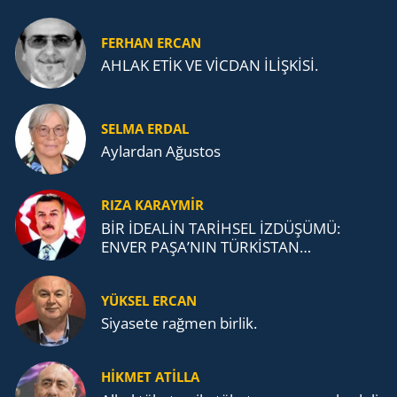
FERHAN ERCAN
AHLAK ETİK VE VİCDAN İLİŞKİSİ.
SELMA ERDAL
Aylardan Ağustos
RIZA KARAYMIR
BİR İDEALİN TARİHSEL İZDÜŞÜMÜ:
ENVER PAŞA’NIN TÜRKİSTAN
MÜCADELESİ VE TÜRK DEVLETLERİ
TEŞKİLATI’NA UZANAN MİRASI
YÜKSEL ERCAN
Siyasete rağmen birlik.
HİKMET ATİLLA