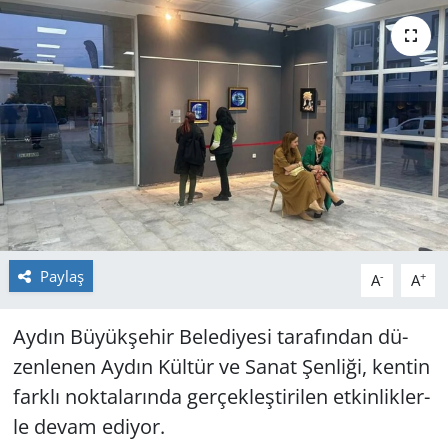
GÜNDEM
HABERDE İNSAN
KÜLTÜR SANAT
MAGAZİN
POLİTİKA
Paylaş
-
+
A
A
RESMİ İLANLAR
Aydın Bü­yük­şe­hir Be­le­di­ye­si ta­ra­fın­dan dü­
SAĞLIK
zen­le­nen Aydın Kül­tür ve Sanat Şen­li­ği, ken­tin
SİYASET
fark­lı nok­ta­la­rın­da ger­çek­leş­ti­ri­len et­kin­lik­ler­
le devam edi­yor.
SPOR