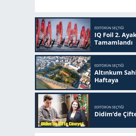
EDITÖRÜN SEÇTIĞI
IQ Foil 2. Ayak
Ta­mam­lan­dı
EDITÖRÜN SEÇTIĞI
Altınkum Sahil
Haftaya
EDITÖRÜN SEÇTIĞI
Didim’de Çifte