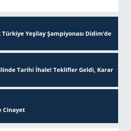
 Tür­ki­ye Ye­şi­lay Şam­pi­yo­na­sı Didim’de
inde Tarihi İhale! Teklifler Geldi, Karar
 Ci­na­yet