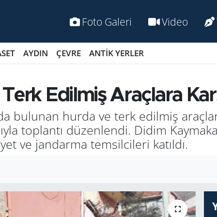
Foto Galeri
Video
ASET
AYDIN
ÇEVRE
ANTİK YERLER
Terk Edilmiş Araçlara Ka
da bu­lu­nan hurda ve terk edil­miş araç­la­
ma­cıy­la top­lan­tı dü­zen­len­di. Didim Kay­m
­yet ve jan­dar­ma tem­sil­ci­le­ri ka­tıl­dı.