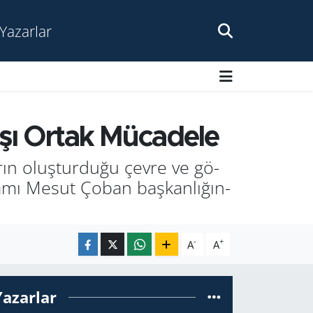
Yazarlar
rşı Ortak Mücadele
rın oluş­tur­du­ğu çevre ve gö­
a­ka­mı Mesut Çoban baş­kan­lı­ğın­
-
+
A
A
Yazarlar