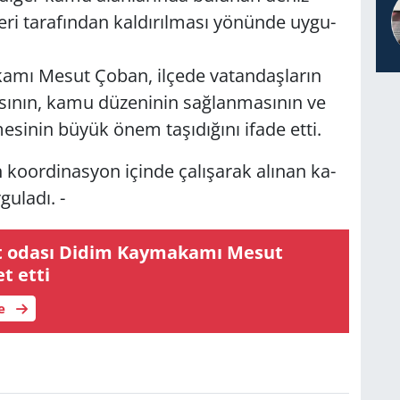
le­ri ta­ra­fın­dan kal­dı­rıl­ma­sı yö­nün­de uy­gu­
a­mı Mesut Çoban, il­çe­de va­tan­daş­la­rın
sı­nın, kamu dü­ze­ni­nin sağ­lan­ma­sı­nın ve
n­me­si­nin büyük önem ta­şı­dı­ğı­nı ifade etti.
ko­or­di­nas­yon için­de ça­lı­şa­rak alı­nan ka­
­gu­la­dı. -
t odası Didim Kaymakamı Mesut
t etti
le