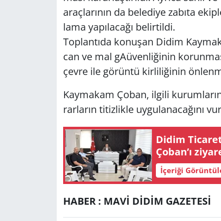
araç­la­rı­nın da be­le­di­ye za­bı­ta ekip­
la­ma ya­pı­la­ca­ğı be­lir­til­di.
Top­lan­tı­da ko­nu­şan Didim Kay­ma­k
can ve mal gAü­ven­li­ği­nin ko­run­ma­
çevre ile gö­rün­tü kir­li­li­ği­nin ön­le
Kay­ma­kam Çoban, il­gi­li ku­rum­la­rın 
rar­la­rın ti­tiz­lik­le uy­gu­la­na­ca­ğı­nı vur
Didim Ticare
Çoban’ı ziyare
İçeriği Görüntü
HABER : MAVİ DİDİM GAZETESİ