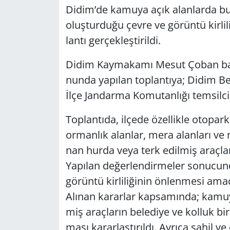
Didim’de ka­mu­ya açık alan­lar­da bu
oluş­tur­du­ğu çevre ve gö­rün­tü kir­li­
Yerel
lan­tı ger­çek­leş­ti­ril­di.
Didim Kay­ma­ka­mı Mesut Çoban baş­ka
nun­da ya­pı­lan top­lan­tı­ya; Didim Be­l
İlçe Jan­dar­ma Ko­mu­tan­lı­ğı tem­sil­ci­le
Top­lan­tı­da, il­çe­de özel­lik­le oto­park­
or­man­lık alan­lar, mera alan­la­rı ve
nan hurda veya terk edil­miş araç­la­rı
Ya­pı­lan de­ğer­len­dir­me­ler so­nu­cu
gö­rün­tü kir­li­li­ği­nin ön­len­me­si ama­
Alı­nan ka­rar­lar kap­sa­mın­da; ka­mu
miş araç­la­rın be­le­di­ye ve kol­luk bi­rim
ma­sı ka­rar­laş­tı­rıl­dı. Ay­rı­ca sahi