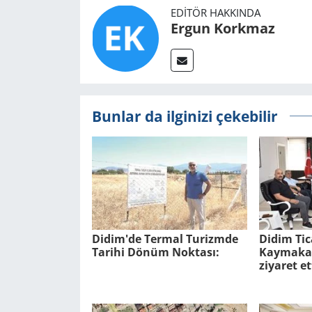
EDITÖR HAKKINDA
Ergun Korkmaz
Bunlar da ilginizi çekebilir
Didim'de Ter­mal Tu­rizm­de
Didim Tic
Ta­ri­hi Dönüm Nok­ta­sı:
Kaymakam
ziyaret et