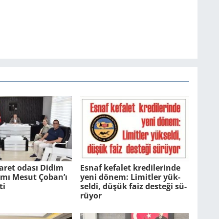
aret odası Didim
Esnaf ke­fa­let kre­di­le­rin­de
ı Mesut Çoban’ı
yeni dönem: Li­mit­ler yük­
ti
sel­di, düşük faiz des­te­ği sü­
rü­yor