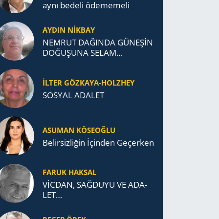
aynı be­de­li öde­me­me­li
AYDIN NİKBAY
NEMRUT DAĞINDA GÜNEŞİN
DOĞUŞUNA SELAM
DURDUK..
İLTER GÖZKAYA-HOLZHEY
SOSYAL ADALET
ASUMAN KÖSEOĞLU
Belirsizliğin İçinden Geçerken
FARUK HAKSAL
VİCDAN, SAĞ­DU­YU VE ADA­
LET…