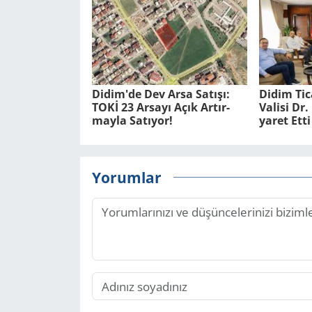
Didim'de Dev Arsa Sa­tı­şı:
Didim Ti­
TOKİ 23 Ar­sa­yı Açık Ar­tır­
Va­li­si D
may­la Sa­tı­yor!
ya­ret Etti
Yorumlar