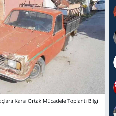
a­ra Karşı Ortak Mü­ca­de­le Top­lan­tı Bilgi