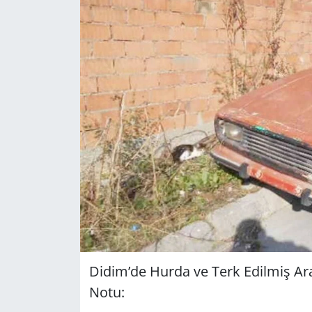
GÜNDEM
HABERDE İNSAN
KÜLTÜR SANAT
MAGAZİN
POLİTİKA
RESMİ İLANLAR
SAĞLIK
Didim’de Hurda ve Terk Edil­miş Araç­l
SİYASET
Notu:
SPOR