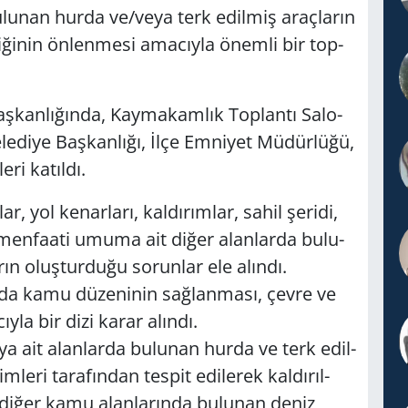
­lu­nan hurda ve/veya terk edil­miş araç­la­rın
li­ği­nin ön­len­me­si ama­cıy­la önem­li bir top­
n­lı­ğın­da, Kay­ma­kam­lık Top­lan­tı Sa­lo­
e­di­ye Baş­kan­lı­ğı, İlçe Em­ni­yet Mü­dür­lü­ğü,
­ri ka­tıl­dı.
lar, yol ke­nar­la­rı, kal­dı­rım­lar, sahil şe­ri­di,
 men­fa­ati umuma ait diğer alan­lar­da bu­lu­
n oluş­tur­du­ğu so­run­lar ele alın­dı.
n­da kamu dü­ze­ni­nin sağ­lan­ma­sı, çevre ve
cıy­la bir dizi karar alın­dı.
­ya ait alan­lar­da bu­lu­nan hurda ve terk edil­
­le­ri ta­ra­fın­dan tes­pit edi­le­rek kal­dı­rıl­
l ve diğer kamu alan­la­rın­da bu­lu­nan deniz