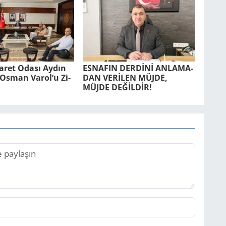
ca­ret Odası Aydın
ES­NA­FIN DERDİNİ AN­LA­MA­
r. Osman Varol’u Zi­
DAN VERİLEN MÜJDE,
MÜJDE DEĞİLDİR!