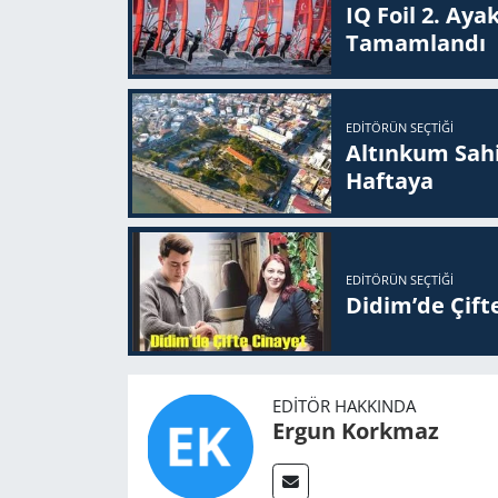
IQ Foil 2. Ayak
Ta­mam­lan­dı
EDITÖRÜN SEÇTIĞI
Altınkum Sahil
Haftaya
EDITÖRÜN SEÇTIĞI
Didim’de Çifte
EDITÖR HAKKINDA
Ergun Korkmaz