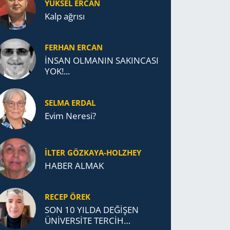
YÜKSEL ERCAN
Kalp ağrısı
FERHAN ERCAN
İNSAN OLMANIN SAKINCASI
YOK!...
SELMA ERDAL
Evim Neresi?
İLTER GÖZKAYA-HOLZHEY
HABER ALMAK
RECEP ÖREK
SON 10 YILDA DEĞİŞEN
ÜNİVERSİTE TERCİH