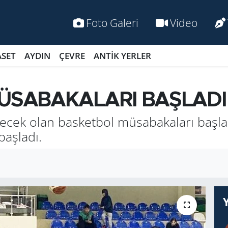
Foto Galeri
Video
ASET
AYDIN
ÇEVRE
ANTİK YERLER
MÜSABAKALARI BAŞLADI
ecek olan basketbol müsabakaları başla
başladı.