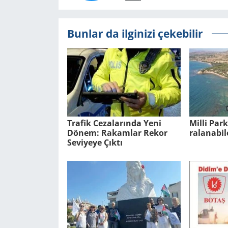
Bunlar da ilginizi çekebilir
Tra­fik Ce­za­la­rın­da Yeni
Milli Park­l
Dönem: Ra­kam­lar Rekor
ra­la­na­bi
Se­vi­ye­ye Çıktı