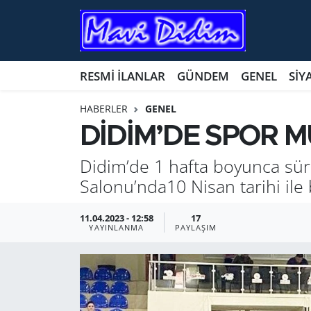
ANTİK YERLER
Nöbetçi Eczaneler
RESMİ İLANLAR
GÜNDEM
GENEL
SİY
ASAYİŞ
Hava Durumu
HABERLER
GENEL
AYDIN
Namaz Vakitleri
DİDİM’DE SPOR 
BİLİM VE TEKNOLOJİ
Trafik Durumu
Didim’de 1 hafta boyunca sür
Salonu’nda10 Nisan tarihi ile 
ÇEVRE
Süper Lig Puan Durumu ve Fikstür
11.04.2023 - 12:58
17
EĞİTİM
Tüm Manşetler
YAYINLANMA
PAYLAŞIM
EKONOMİ
Son Dakika Haberleri
GENEL
Haber Arşivi