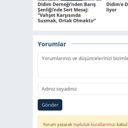
Didim Derneği’nden Barış
Didim’e D
Şenliği’nde Sert Mesaj:
li­yor
“Vahşet Karşısında
Susmak, Ortak Olmaktır”
Yorumlar
Gönder
Yorum yazarak
topluluk kurallarımızı
kabul