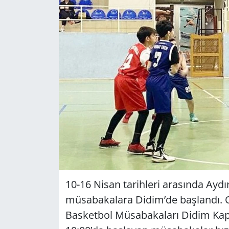
GÜNDEM
HABERDE İNSAN
KÜLTÜR SANAT
MAGAZİN
POLİTİKA
RESMİ İLANLAR
SAĞLIK
10-16 Nisan tarihleri arasında Ayd
müsabakalara Didim’de başlandı. O
SİYASET
Basketbol Müsabakaları Didim Kapa
SPOR