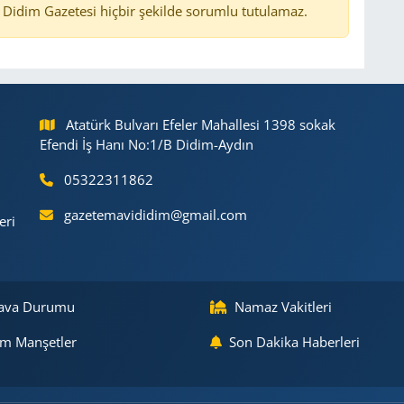
Didim Gazetesi hiçbir şekilde sorumlu tutulamaz.
Atatürk Bulvarı Efeler Mahallesi 1398 sokak
Efendi İş Hanı No:1/B Didim-Aydın
05322311862
gazetemavididim@gmail.com
eri
ava Durumu
Namaz Vakitleri
m Manşetler
Son Dakika Haberleri