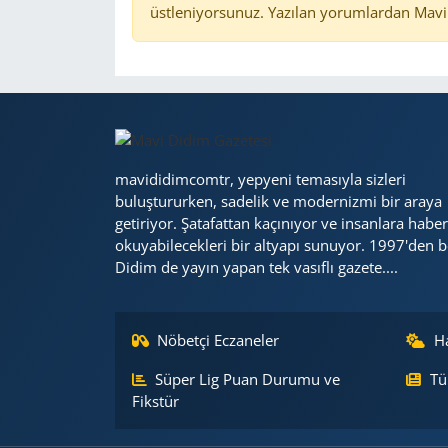
üstleniyorsunuz. Yazılan yorumlardan Mavi 
mavididimcomtr, yepyeni temasıyla sizleri
buluştururken, sadelik ve modernizmi bir araya
getiriyor. Şatafattan kaçınıyor ve insanlara haber
okuyabilecekleri bir altyapı sunuyor. 1997'den b
Didim de yayın yapan tek vasıflı gazete....
Nöbetçi Eczaneler
H
Süper Lig Puan Durumu ve
Tü
Fikstür