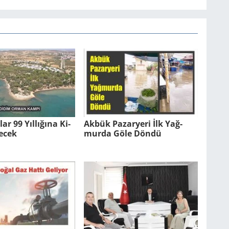
ar 99 Yıl­lı­ğı­na Ki­
Akbük Pa­zar­ye­ri İlk Yağ­
­lecek
mur­da Göle Döndü