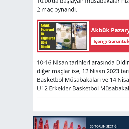
10:00’da başlayan müsabakalar hı
2 maç oynandı.
Yerel
Akbük Pa­zar­
İçeriği Görüntü
10-16 Nisan tarihleri arasında Did
diğer maçlar ise, 12 Nisan 2023 tar
Basketbol Müsabakaları ve 14 Nisan
U12 Erkekler Basketbol Müsabakalar
EDITÖRÜN SEÇTIĞI