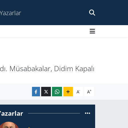
Yazarlar
dı. Müsabakalar, Didim Kapalı
-
+
A
A
Yazarlar