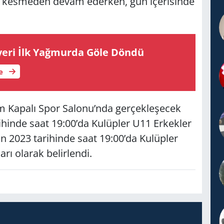
z kesmeden devam ederken, gün içerisinde
ye­ri İlk Yağ­mur­da Göle Döndü
le
im Kapalı Spor Salonu’nda gerçekleşecek
ihinde saat 19:00’da Kulüpler U11 Erkekler
 2023 tarihinde saat 19:00’da Kulüpler
ı olarak belirlendi.