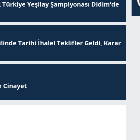
 Tür­ki­ye Ye­şi­lay Şam­pi­yo­na­sı Didim’de
inde Tarihi İhale! Teklifler Geldi, Karar
 Ci­na­yet