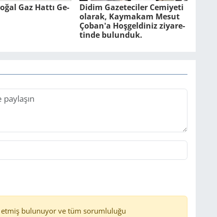
oğal Gaz Hattı Ge­
Didim Ga­ze­te­ci­ler Ce­mi­ye­ti
ola­rak, Kay­ma­kam Mesut
Çoban'a Hoş­gel­di­niz zi­ya­re­
tin­de bulunduk.
 etmiş bulunuyor ve tüm sorumluluğu