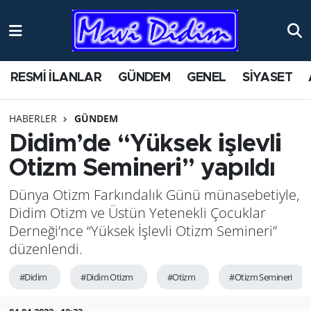
ANTİK YERLER
Nöbetçi Eczaneler
RESMİ İLANLAR
GÜNDEM
GENEL
SİYASET
ASAYİŞ
Hava Durumu
HABERLER
GÜNDEM
AYDIN
Namaz Vakitleri
Didim’de “Yüksek işlevli
BİLİM VE TEKNOLOJİ
Trafik Durumu
Otizm Semineri” yapıldı
Dünya Otizm Farkındalık Günü münasebetiyle,
ÇEVRE
Süper Lig Puan Durumu ve Fikstür
Didim Otizm ve Üstün Yetenekli Çocuklar
EĞİTİM
Tüm Manşetler
Derneği’nce “Yüksek İşlevli Otizm Semineri”
düzenlendi.
EKONOMİ
Son Dakika Haberleri
#Didim
#Didim Otizm
#Otizm
#Otizm Semineri
GENEL
Haber Arşivi