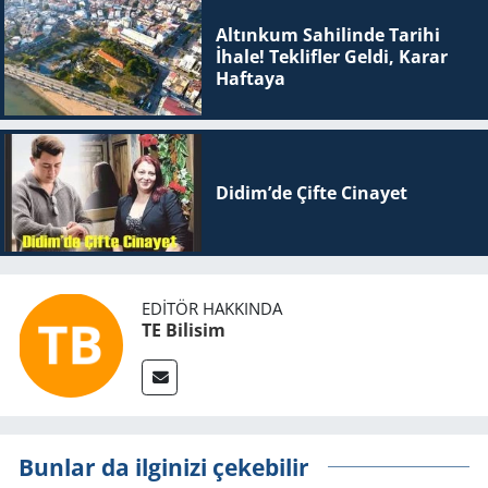
Altınkum Sahilinde Tarihi
İhale! Teklifler Geldi, Karar
Haftaya
Didim’de Çifte Ci­na­yet
EDITÖR HAKKINDA
TE Bilisim
Bunlar da ilginizi çekebilir