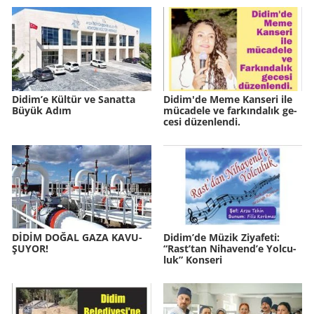
Didim’e Kül­tür ve Sa­nat­ta
Didim'de Meme Kan­se­ri ile
Büyük Adım
mü­ca­de­le ve far­kın­da­lık ge­
ce­si dü­zen­len­di.
DİDİM DOĞAL GAZA KA­VU­
Didim’de Müzik Zi­ya­fe­ti:
ŞU­YOR!
“Rast’tan Ni­ha­vend’e Yol­cu­
luk” Kon­se­ri