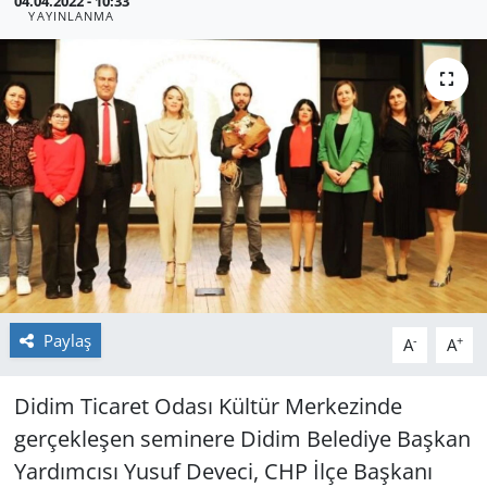
04.04.2022 - 10:33
YAYINLANMA
GÜNDEM
HABERDE İNSAN
KÜLTÜR SANAT
MAGAZİN
POLİTİKA
RESMİ İLANLAR
Paylaş
-
+
A
A
SAĞLIK
Didim Ticaret Odası Kültür Merkezinde
SİYASET
gerçekleşen seminere Didim Belediye Başkan
Yardımcısı Yusuf Deveci, CHP İlçe Başkanı
SPOR