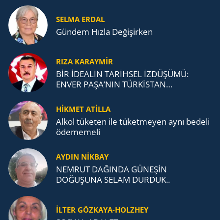
SELMA ERDAL
Gündem Hızla Değişirken
RIZA KARAYMIR
BİR İDEALİN TARİHSEL İZDÜŞÜMÜ:
ENVER PAŞA’NIN TÜRKİSTAN
MÜCADELESİ VE TÜRK DEVLETLERİ
TEŞKİLATI’NA UZANAN MİRASI
HİKMET ATİLLA
Alkol tü­ke­ten ile tü­ket­me­yen aynı be­de­li
öde­me­me­li
AYDIN NİKBAY
NEMRUT DAĞINDA GÜNEŞİN
DOĞUŞUNA SELAM DURDUK..
İLTER GÖZKAYA-HOLZHEY