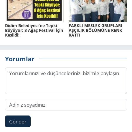
Didim Be­le­di­ye­si'ne Tepki
FARK­LI MES­LEK GRUP­LA­RI
Bü­yü­yor: 8 Ağaç Fes­ti­val İçin
AŞ­ÇI­LIK BÖ­LÜ­MÜ­NE RENK
Ke­sil­di!
KATTI
Yorumlar
Gönder