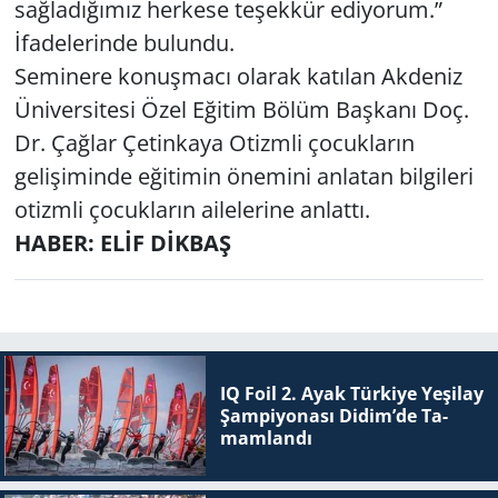
sağladığımız herkese teşekkür ediyorum.”
İfadelerinde bulundu.
Seminere konuşmacı olarak katılan Akdeniz
Üniversitesi Özel Eğitim Bölüm Başkanı Doç.
Dr. Çağlar Çetinkaya Otizmli çocukların
gelişiminde eğitimin önemini anlatan bilgileri
otizmli çocukların ailelerine anlattı.
HABER: ELİF DİKBAŞ
IQ Foil 2. Ayak Tür­ki­ye Ye­şi­lay
Şam­pi­yo­na­sı Didim’de Ta­
mam­lan­dı