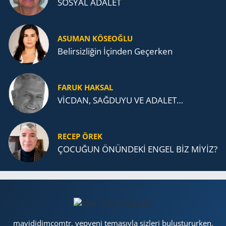
SOSYAL ADALET
ASUMAN KÖSEOĞLU
Belirsizliğin İçinden Geçerken
FARUK HAKSAL
VİCDAN, SAĞ­DU­YU VE ADA­LET…
RECEP ÖREK
ÇOCUĞUN ÖNÜNDEKİ ENGEL BİZ MİYİZ?
mavididimcomtr, yepyeni temasıyla sizleri buluştururken,