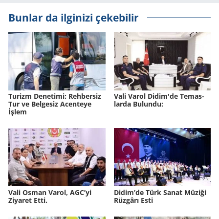
Bunlar da ilginizi çekebilir
Tu­rizm De­ne­ti­mi: Reh­ber­siz
Vali Varol Didim'de Te­mas­
Tur ve Bel­ge­siz Acen­te­ye
lar­da Bu­lun­du:
İşlem
Vali Osman Varol, AGC’yi
Didim’de Türk Sanat Mü­zi­ği
Ziyaret Etti.
Rüz­gâ­rı Esti