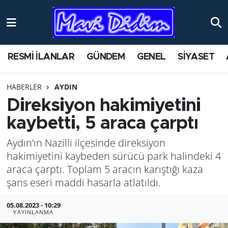
ANTİK YERLER
Nöbetçi Eczaneler
RESMİ İLANLAR
GÜNDEM
GENEL
SİYASET
ASAYİŞ
Hava Durumu
HABERLER
AYDIN
AYDIN
Namaz Vakitleri
Direksiyon hakimiyetini
BİLİM VE TEKNOLOJİ
Trafik Durumu
kaybetti, 5 araca çarptı
Aydın’ın Nazilli ilçesinde direksiyon
ÇEVRE
Süper Lig Puan Durumu ve Fikstür
hakimiyetini kaybeden sürücü park halindeki 4
EĞİTİM
Tüm Manşetler
araca çarptı. Toplam 5 aracın karıştığı kaza
şans eseri maddi hasarla atlatıldı.
EKONOMİ
Son Dakika Haberleri
05.08.2023 - 10:29
YAYINLANMA
GENEL
Haber Arşivi