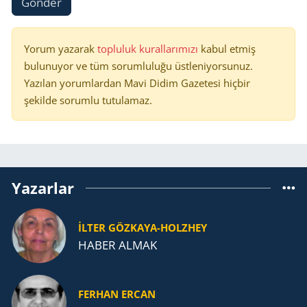
Gönder
Yorum yazarak
topluluk kurallarımızı
kabul etmiş
bulunuyor ve tüm sorumluluğu üstleniyorsunuz.
Yazılan yorumlardan Mavi Didim Gazetesi hiçbir
şekilde sorumlu tutulamaz.
Yazarlar
İLTER GÖZKAYA-HOLZHEY
HABER ALMAK
FERHAN ERCAN