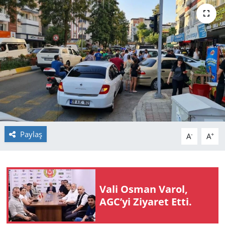
GÜNDEM
HABERDE İNSAN
KÜLTÜR SANAT
MAGAZİN
POLİTİKA
Paylaş
-
+
A
A
RESMİ İLANLAR
SAĞLIK
Vali Osman Varol,
SİYASET
AGC’yi Ziyaret Etti.
SPOR