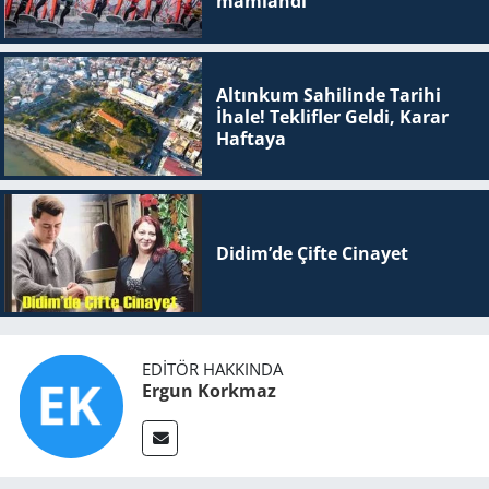
mam­lan­dı
Altınkum Sahilinde Tarihi
İhale! Teklifler Geldi, Karar
Haftaya
Didim’de Çifte Ci­na­yet
EDITÖR HAKKINDA
Ergun Korkmaz