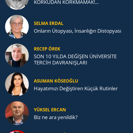
KORKUDAN KORKMAMAK!...
SELMA ERDAL
Onların Ütopyası, İnsanlığın Distopyası
RECEP ÖREK
SON 10 YILDA DEĞİŞEN ÜNİVERSİTE
TERCİH DAVRANIŞLARI
ASUMAN KÖSEOĞLU
Ha­ya­tı­mı­zı De­ğiş­ti­ren Küçük Ru­tin­ler
YÜKSEL ERCAN
Biz ne ara yenildik?