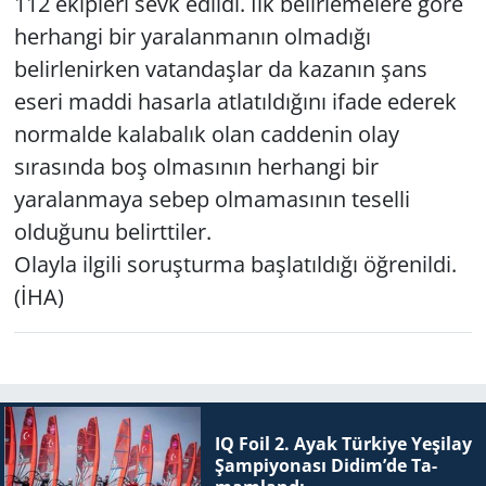
112 ekipleri sevk edildi. İlk belirlemelere göre
herhangi bir yaralanmanın olmadığı
belirlenirken vatandaşlar da kazanın şans
eseri maddi hasarla atlatıldığını ifade ederek
normalde kalabalık olan caddenin olay
sırasında boş olmasının herhangi bir
yaralanmaya sebep olmamasının teselli
olduğunu belirttiler.
Olayla ilgili soruşturma başlatıldığı öğrenildi.
(İHA)
IQ Foil 2. Ayak Tür­ki­ye Ye­şi­lay
Şam­pi­yo­na­sı Didim’de Ta­