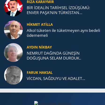
RIZA KARAYMIR
BİR İDEALİN TARİHSEL İZDÜŞÜMÜ:
ENVER PAŞA’NIN TÜRKİSTAN
MÜCADELESİ VE TÜRK DEVLETLERİ
TEŞKİLATI’NA UZANAN MİRASI
HİKMET ATİLLA
Alkol tü­ke­ten ile tü­ket­me­yen aynı be­de­li
öde­me­me­li
AYDIN NİKBAY
NEMRUT DAĞINDA GÜNEŞİN
DOĞUŞUNA SELAM DURDUK..
FARUK HAKSAL
VİCDAN, SAĞ­DU­YU VE ADA­LET…