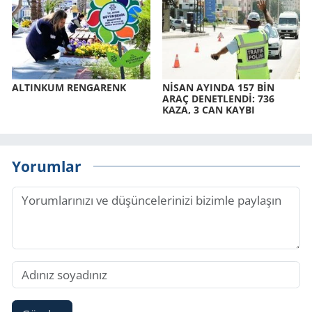
AL­TIN­KUM REN­GA­RENK
NİSAN AYIN­DA 157 BİN
ARAÇ DE­NET­LENDİ: 736
KAZA, 3 CAN KAYBI
Yorumlar