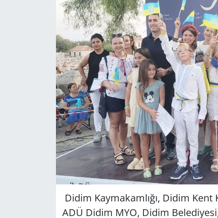
GÜNDEM
HABERDE İNSAN
KÜLTÜR SANAT
MAGAZİN
POLİTİKA
RESMİ İLANLAR
SAĞLIK
SİYASET
Didim Kaymakamlığı, Didim Kent K
ADÜ Didim MYO, Didim Belediyesi, 
SPOR