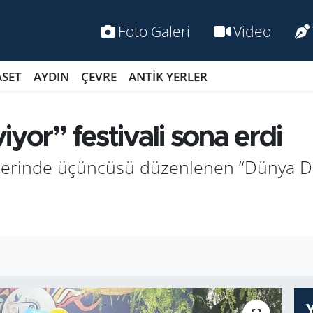
Foto Galeri
Video
ASET
AYDIN
ÇEVRE
ANTİK YERLER
yor” festivali sona erdi
ihlerinde üçüncüsü düzenlenen “Dünya Did