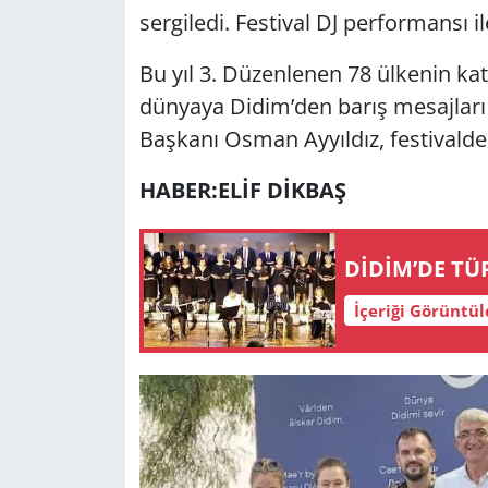
sergiledi. Festival DJ performansı il
Bu yıl 3. Düzenlenen 78 ülkenin katı
dünyaya Didim’den barış mesajları
Başkanı Osman Ayyıldız, festivalde
HABER:ELİF DİKBAŞ
DİDİM’DE TÜR
İçeriği Görüntü