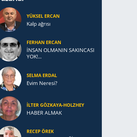
YÜKSEL ERCAN
Kalp ağrısı
FERHAN ERCAN
İNSAN OLMANIN SAKINCASI
YOK!...
SELMA ERDAL
Evim Neresi?
İLTER GÖZKAYA-HOLZHEY
HABER ALMAK
RECEP ÖREK