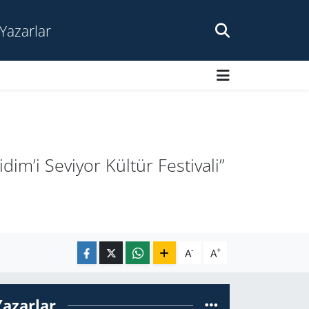
Yazarlar
im’i Seviyor Kültür Festivali”
-
+
A
A
Yazarlar