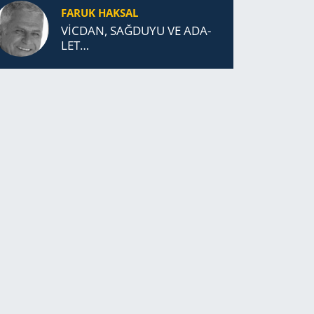
FARUK HAKSAL
VİCDAN, SAĞ­DU­YU VE ADA­
LET…