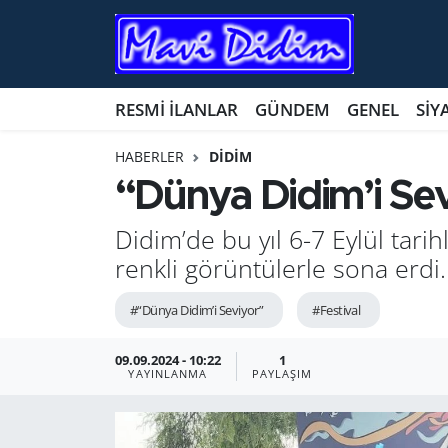
ANTİK YERLER
Nöbetçi Eczaneler
RESMİ İLANLAR
GÜNDEM
GENEL
SİY
ASAYİŞ
Hava Durumu
HABERLER
DİDİM
AYDIN
Namaz Vakitleri
“Dünya Didim’i Sevi
BİLİM VE TEKNOLOJİ
Trafik Durumu
Didim’de bu yıl 6-7 Eylül tar
renkli görüntülerle sona erdi.
ÇEVRE
Süper Lig Puan Durumu ve Fikstür
#“Dünya Didim’i Seviyor”
#Festival
EĞİTİM
Tüm Manşetler
09.09.2024 - 10:22
1
YAYINLANMA
PAYLAŞIM
EKONOMİ
Son Dakika Haberleri
GENEL
Haber Arşivi