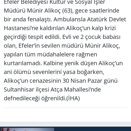
Efeler Belediyesi Kültür ve Sosyal İşler
Müdürü Münir Alikoç (63), gece saatlerinde
Yerel
bir anda fenalaştı. Ambulansla Atatürk Devlet
Hastanesi’ne kaldırılan Alikoç’un kalp krizi
geçirdiği tespit edildi. Evli ve 2 çocuk babası
olan, Efeler’in sevilen müdürü Münir Alikoç,
yapılan tüm müdahalelere rağmen
kurtarılamadı. Kalbine yenik düşen Alikoç’un
ani ölümü sevenlerini yasa boğarken,
Alikoç’un cenazesinin 30 Nisan Pazar günü
Sultanhisar ilçesi Atça Mahallesi’nde
defnedileceği öğrenildi.(İHA)