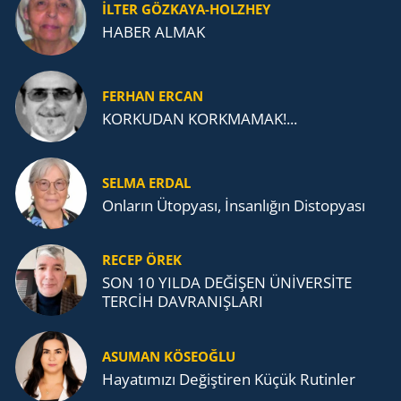
İLTER GÖZKAYA-HOLZHEY
HABER ALMAK
FERHAN ERCAN
KORKUDAN KORKMAMAK!...
SELMA ERDAL
Onların Ütopyası, İnsanlığın Distopyası
RECEP ÖREK
SON 10 YILDA DEĞİŞEN ÜNİVERSİTE
TERCİH DAVRANIŞLARI
ASUMAN KÖSEOĞLU
Ha­ya­tı­mı­zı De­ğiş­ti­ren Küçük Ru­tin­ler