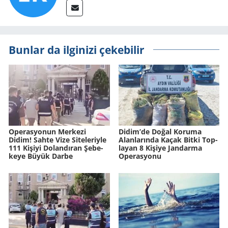
Bunlar da ilginizi çekebilir
Ope­ras­yo­nun Mer­ke­zi
Didim’de Doğal Ko­ru­ma
Didim! Sahte Vize Si­te­le­riy­le
Alan­la­rın­da Kaçak Bitki Top­
111 Ki­şi­yi Do­lan­dı­ran Şe­be­
la­yan 8 Ki­şi­ye Jan­dar­ma
ke­ye Büyük Darbe
Ope­ras­yo­nu