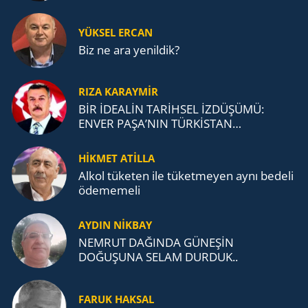
YÜKSEL ERCAN
Biz ne ara yenildik?
RIZA KARAYMIR
BİR İDEALİN TARİHSEL İZDÜŞÜMÜ:
ENVER PAŞA’NIN TÜRKİSTAN
MÜCADELESİ VE TÜRK DEVLETLERİ
TEŞKİLATI’NA UZANAN MİRASI
HİKMET ATİLLA
Alkol tü­ke­ten ile tü­ket­me­yen aynı be­de­li
öde­me­me­li
AYDIN NİKBAY
NEMRUT DAĞINDA GÜNEŞİN
DOĞUŞUNA SELAM DURDUK..
FARUK HAKSAL