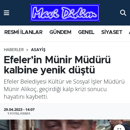
ANTİK YERLER
Nöbetçi Eczaneler
RESMİ İLANLAR
GÜNDEM
GENEL
SİYASET
ASAYİŞ
Hava Durumu
HABERLER
ASAYİŞ
AYDIN
Namaz Vakitleri
Efeler’in Münir Müdürü
BİLİM VE TEKNOLOJİ
Trafik Durumu
kalbine yenik düştü
Efeler Belediyesi Kültür ve Sosyal İşler Müdürü
ÇEVRE
Süper Lig Puan Durumu ve Fikstür
Münir Alikoç, geçirdiği kalp krizi sonucu
EĞİTİM
Tüm Manşetler
hayatını kaybetti.
29.04.2023 - 14:07
EKONOMİ
Son Dakika Haberleri
YAYINLANMA
GENEL
Haber Arşivi