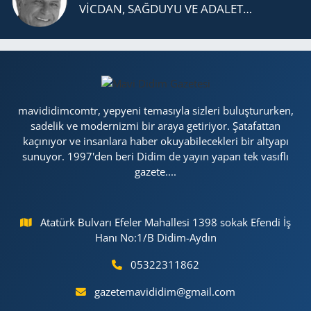
VİCDAN, SAĞ­DU­YU VE ADA­LET…
mavididimcomtr, yepyeni temasıyla sizleri buluştururken,
sadelik ve modernizmi bir araya getiriyor. Şatafattan
kaçınıyor ve insanlara haber okuyabilecekleri bir altyapı
sunuyor. 1997'den beri Didim de yayın yapan tek vasıflı
gazete....
Atatürk Bulvarı Efeler Mahallesi 1398 sokak Efendi İş
Hanı No:1/B Didim-Aydın
05322311862
gazetemavididim@gmail.com