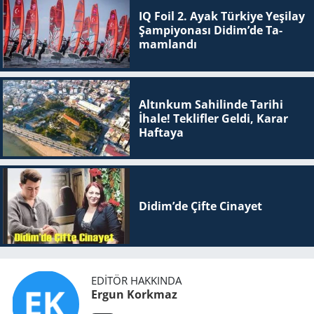
IQ Foil 2. Ayak Tür­ki­ye Ye­şi­lay
Şam­pi­yo­na­sı Didim’de Ta­
mam­lan­dı
Altınkum Sahilinde Tarihi
İhale! Teklifler Geldi, Karar
Haftaya
Didim’de Çifte Ci­na­yet
EDITÖR HAKKINDA
Ergun Korkmaz