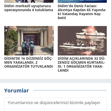
Didim merkezli uyuşturucu
Didim'de Deniz Fa­ci­ası:
operasyonunda 4 tutuklama
Akın­tı­ya Ka­pı­lan 65 Ya­şın­da­
ki Va­tan­daş Ha­ya­tı­nı Kay­
bet­ti
DİDİM’DE 16 DÜ­ZENSİZ GÖÇ­
DİDİM AÇIK­LA­RIN­DA 32 DÜ­
MEN YA­KA­LAN­DI, 2
ZENSİZ GÖÇ­MEN KUR­TA­RIL­
ORGANİZATÖR TU­TUK­LAN­DI
DI, 1 ORGANİZATÖR YA­KA­
LAN­DI
Yorumlar