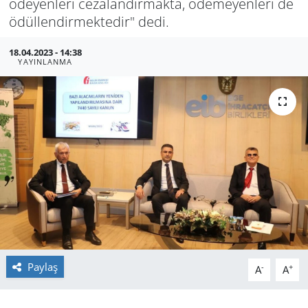
ödeyenleri cezalandırmakta, ödemeyenleri de
ödüllendirmektedir" dedi.
GÜNDEM
18.04.2023 - 14:38
HABERDE İNSAN
YAYINLANMA
KÜLTÜR SANAT
MAGAZİN
POLİTİKA
RESMİ İLANLAR
SAĞLIK
Paylaş
-
+
SİYASET
A
A
SPOR