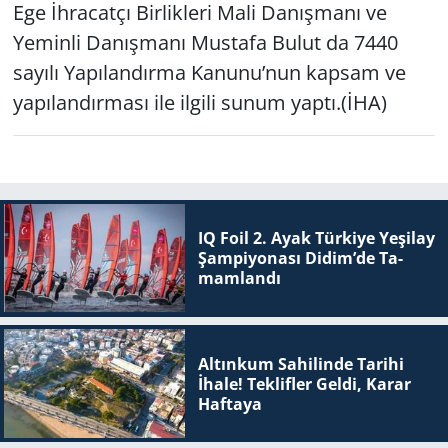
Ege İhracatçı Birlikleri Mali Danışmanı ve
Yeminli Danışmanı Mustafa Bulut da 7440
sayılı Yapılandırma Kanunu’nun kapsam ve
yapılandırması ile ilgili sunum yaptı.(İHA)
IQ Foil 2. Ayak Tür­ki­ye Ye­şi­lay
Şam­pi­yo­na­sı Didim’de Ta­
mam­lan­dı
Altınkum Sahilinde Tarihi
İhale! Teklifler Geldi, Karar
Haftaya