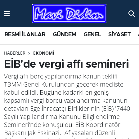
ANTİK YERLER
Nöbetçi Eczaneler
RESMİ İLANLAR
GÜNDEM
GENEL
SİYASET
ASAYİŞ
Hava Durumu
HABERLER
EKONOMİ
AYDIN
Namaz Vakitleri
EİB'de vergi affı semineri
BİLİM VE TEKNOLOJİ
Trafik Durumu
Vergi affı borç yapılandırma kanun teklifi
TBMM Genel Kurulundan geçerek mecliste
ÇEVRE
Süper Lig Puan Durumu ve Fikstür
kabul edildi. Bugüne kadarki en geniş
kapsamlı vergi borcu yapılandırma kanunun
EĞİTİM
Tüm Manşetler
detayları Ege İhracatçı Birliklerinin (EİB) '7440
Sayılı Yapılandırma Kanunu Bilgilendirme
EKONOMİ
Son Dakika Haberleri
Semineri’nde konuşuldu. EİB Koordinatör
Başkanı Jak Eskinazi, "Af yasaları düzenli
GENEL
Haber Arşivi