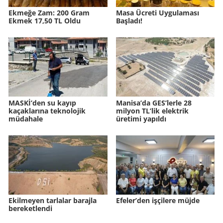
Ek­me­ğe Zam: 200 Gram
Masa Ücreti Uygulaması
Ekmek 17,50 TL Oldu
Başladı!
MASKİ’den su kayıp
Manisa’da GES’lerle 28
kaçaklarına teknolojik
milyon TL’lik elektrik
müdahale
üretimi yapıldı
Ekilmeyen tarlalar barajla
Efeler’den işçilere müjde
bereketlendi