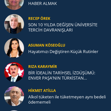
HABER ALMAK
RECEP ÖREK
SON 10 YILDA DEĞİŞEN ÜNİVERSİTE
TERCİH DAVRANIŞLARI
ASUMAN KÖSEOĞLU
Ha­ya­tı­mı­zı De­ğiş­ti­ren Küçük Ru­tin­ler
RIZA KARAYMIR
BİR İDEALİN TARİHSEL İZDÜŞÜMÜ:
ENVER PAŞA’NIN TÜRKİSTAN
MÜCADELESİ VE TÜRK DEVLETLERİ
TEŞKİLATI’NA UZANAN MİRASI
HİKMET ATİLLA
Alkol tü­ke­ten ile tü­ket­me­yen aynı be­de­li
öde­me­me­li