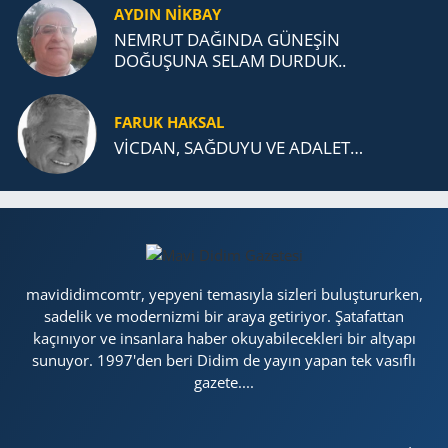
AYDIN NİKBAY
NEMRUT DAĞINDA GÜNEŞİN
DOĞUŞUNA SELAM DURDUK..
FARUK HAKSAL
VİCDAN, SAĞ­DU­YU VE ADA­LET…
mavididimcomtr, yepyeni temasıyla sizleri buluştururken,
sadelik ve modernizmi bir araya getiriyor. Şatafattan
kaçınıyor ve insanlara haber okuyabilecekleri bir altyapı
sunuyor. 1997'den beri Didim de yayın yapan tek vasıflı
gazete....