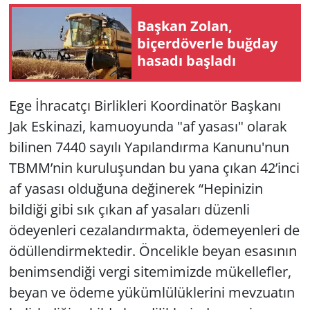
Başkan Zolan,
Yerel
biçerdöverle buğday
hasadı başladı
Ege İhracatçı Birlikleri Koordinatör Başkanı
Jak Eskinazi, kamuoyunda "af yasası" olarak
bilinen 7440 sayılı Yapılandırma Kanunu'nun
TBMM’nin kuruluşundan bu yana çıkan 42’inci
af yasası olduğuna değinerek “Hepinizin
bildiği gibi sık çıkan af yasaları düzenli
ödeyenleri cezalandırmakta, ödemeyenleri de
ödüllendirmektedir. Öncelikle beyan esasının
benimsendiği vergi sitemimizde mükellefler,
beyan ve ödeme yükümlülüklerini mevzuatın