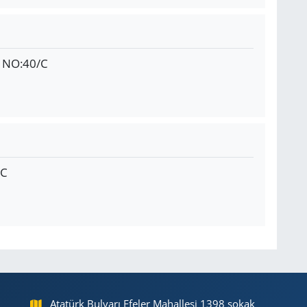
 NO:40/C
/C
Atatürk Bulvarı Efeler Mahallesi 1398 sokak