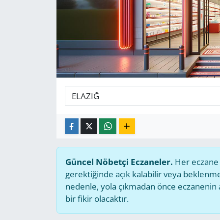
GÜNDEM
HABERDE İNSAN
KÜLTÜR SANAT
MAGAZİN
POLİTİKA
RESMİ İLANLAR
Güncel Nöbetçi Eczaneler.
Her eczane g
SAĞLIK
gerektiğinde açık kalabilir veya beklen
nedenle, yola çıkmadan önce eczanenin açı
SİYASET
bir fikir olacaktır.
SPOR