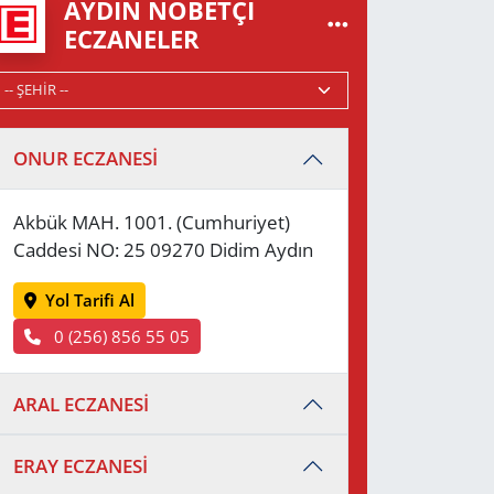
AYDIN NÖBETÇI
ECZANELER
ONUR ECZANESİ
Akbük MAH. 1001. (Cumhuriyet)
Caddesi NO: 25 09270 Didim Aydın
Yol Tarifi Al
0 (256) 856 55 05
ARAL ECZANESİ
ERAY ECZANESİ