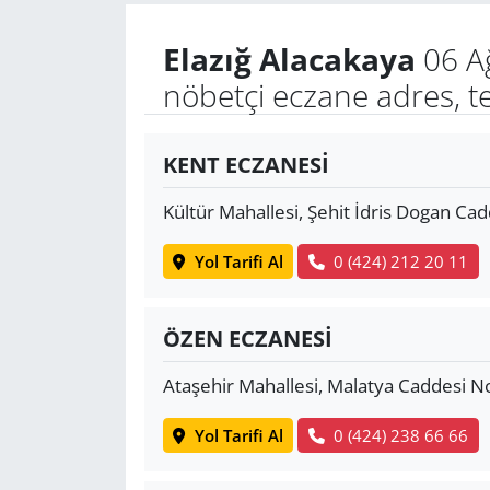
Elazığ Alacakaya
06 A
Yerel
nöbetçi eczane adres, t
KENT ECZANESİ
Kültür Mahallesi, Şehit İdris Dogan Cad
Yol Tarifi Al
0 (424) 212 20 11
ÖZEN ECZANESİ
Ataşehir Mahallesi, Malatya Caddesi N
Yol Tarifi Al
0 (424) 238 66 66