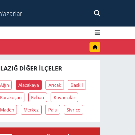
Yazarlar
ELAZIĞ DIĞER İLÇELER
Ağın
Alacakaya
Arıcak
Baskil
Karakoçan
Keban
Kovancılar
Maden
Merkez
Palu
Sivrice