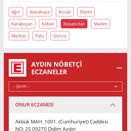
Ağın
Alacakaya
Arıcak
Baskil
Karakoçan
Keban
Kovancılar
Maden
Merkez
Palu
Sivrice
AYDIN NÖBETÇI
ECZANELER
ONUR ECZANESİ
Akbük MAH. 1001. (Cumhuriyet) Caddesi
NO: 25 09270 Didim Aydın