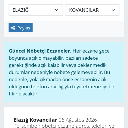
GÜNDEM
HABERDE İNSAN
Paylaş
KÜLTÜR SANAT
Güncel Nöbetçi Eczaneler.
Her eczane gece
MAGAZİN
boyunca açık olmayabilir, bazıları sadece
gerektiğinde açık kalabilir veya beklenmedik
POLİTİKA
durumlar nedeniyle nöbete gelemeyebilir. Bu
nedenle, yola çıkmadan önce eczanenin açık
RESMİ İLANLAR
olduğunu telefon aracılığıyla teyit etmeniz iyi bir
fikir olacaktır.
SAĞLIK
SİYASET
Elazığ Kovancılar
06 Ağustos 2026
Perşembe nöbetçi eczane adres, telefon ve
SPOR