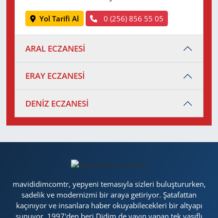
Yol Tarifi Al
0 (256) 856 55 05
ARAL ECZANESİ
ERAY ECZANESİ
DENİZ ECZANESİ
mavididimcomtr, yepyeni temasıyla sizleri buluştururken,
sadelik ve modernizmi bir araya getiriyor. Şatafattan
kaçınıyor ve insanlara haber okuyabilecekleri bir altyapı
sunuyor. 1997'den beri Didim de yayın yapan tek vasıflı