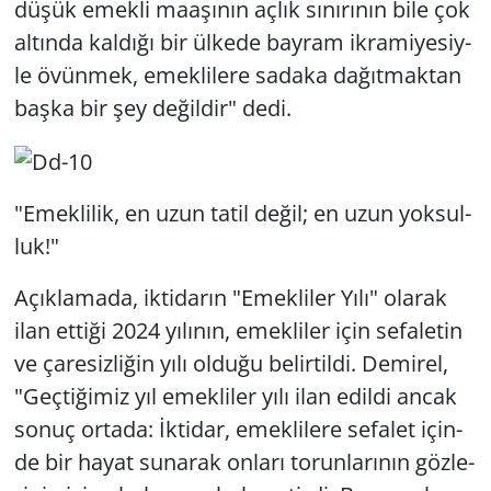
düşük emek­li ma­aşı­nın açlık sı­nı­rı­nın bile çok
al­tın­da kal­dı­ğı bir ül­ke­de bay­ram ik­ra­mi­ye­siy­
le övün­mek, emek­li­le­re sa­da­ka da­ğıt­mak­tan
başka bir şey de­ğil­dir" dedi.
"Emek­li­lik, en uzun tatil değil; en uzun yok­sul­
luk!"
Açık­la­ma­da, ik­ti­da­rın "Emek­li­ler Yılı" ola­rak
ilan et­ti­ği 2024 yı­lı­nın, emek­li­ler için se­fa­le­tin
ve ça­re­siz­li­ğin yılı ol­du­ğu be­lir­til­di. De­mi­rel,
"Geç­ti­ği­miz yıl emek­li­ler yılı ilan edil­di ancak
sonuç or­ta­da: İkti­dar, emek­li­le­re se­fa­let için­
de bir hayat su­na­rak on­la­rı to­run­la­rı­nın göz­le­