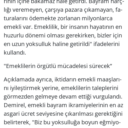
ri­nin içine ba­ka­maz hale ge­tir­di. Bay­ram harç­
lı­ğı ve­re­me­yen, çar­şı­ya pa­za­ra çı­ka­ma­yan, fa­
tu­ra­la­rı­nı öde­mek­te zor­la­nan mil­yon­lar­ca
emek­li var. Emek­li­lik, bir in­sa­nın ha­ya­tı­nın en
hu­zur­lu dö­ne­mi ol­ma­sı ge­re­kir­ken, biz­ler için
en uzun yok­sul­luk ha­li­ne ge­ti­ril­di" ifa­de­le­ri­ni
kul­lan­dı.
"Emek­li­le­rin ör­güt­lü mü­ca­de­le­si sü­recek”
Açık­la­ma­da ay­rı­ca, ik­ti­da­rın emek­li ma­aş­la­rı­
nı iyi­leş­tir­mek ye­ri­ne, emek­li­le­rin ta­lep­le­ri­ni
gör­mez­den gel­me­ye devam et­ti­ği vur­gu­lan­dı.
De­mi­rel, emek­li bay­ram ik­ra­mi­ye­le­ri­nin en az
as­ga­ri ücret se­vi­ye­si­ne çı­ka­rıl­ma­sı ge­rek­ti­ği­ni
be­lir­te­rek, "Biz bu yok­sul­lu­ğa boyun eğ­mi­yo­