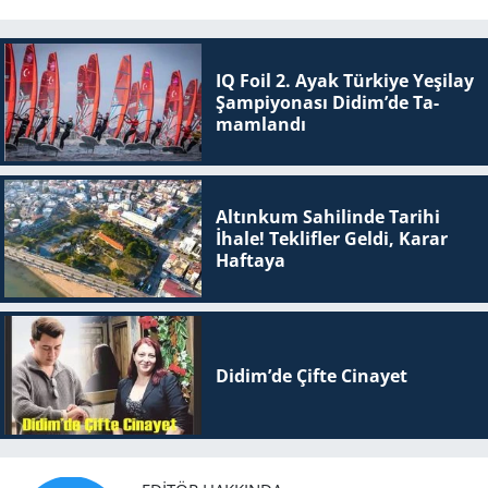
IQ Foil 2. Ayak Tür­ki­ye Ye­şi­lay
Şam­pi­yo­na­sı Didim’de Ta­
mam­lan­dı
Altınkum Sahilinde Tarihi
İhale! Teklifler Geldi, Karar
Haftaya
Didim’de Çifte Ci­na­yet