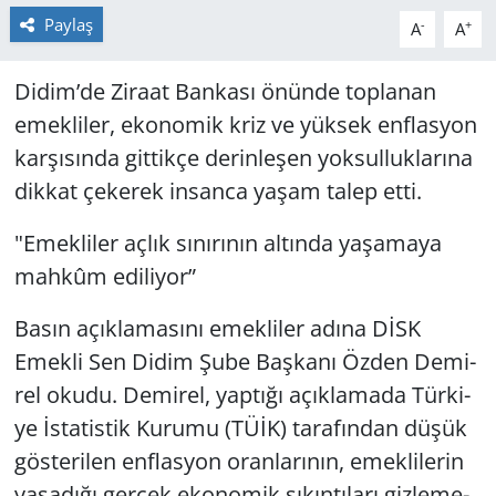
Paylaş
-
+
A
A
Yerel
Didim’de Zi­ra­at Ban­ka­sı önün­de top­la­nan
emek­li­ler, eko­no­mik kriz ve yük­sek enf­las­yon
kar­şı­sın­da git­tik­çe de­rin­le­şen yok­sul­luk­la­rı­na
dik­kat çe­ke­rek in­san­ca yaşam talep etti.
"Emek­li­ler açlık sı­nı­rı­nın al­tın­da ya­şa­ma­ya
mah­kûm edi­li­yor”
Basın açık­la­ma­sı­nı emek­li­ler adına DİSK
Emek­li Sen Didim Şube Baş­ka­nı Özden De­mi­
rel okudu. De­mi­rel, yap­tı­ğı açık­la­ma­da Tür­ki­
ye İsta­tis­tik Ku­ru­mu (TÜİK) ta­ra­fın­dan düşük
gös­te­ri­len enf­las­yon oran­la­rı­nın, emek­li­le­rin
ya­şa­dı­ğı ger­çek eko­no­mik sı­kın­tı­la­rı giz­le­me­