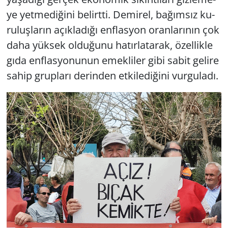
ye yet­me­di­ği­ni be­lirt­ti. De­mi­rel, ba­ğım­sız ku­
ru­luş­la­rın açık­la­dı­ğı enf­las­yon oran­la­rı­nın çok
daha yük­sek ol­du­ğu­nu ha­tır­la­ta­rak, özel­lik­le
gıda enf­las­yo­nu­nun emek­li­ler gibi sabit ge­li­re
sahip grup­la­rı de­rin­den et­ki­le­di­ği­ni vur­gu­la­dı.