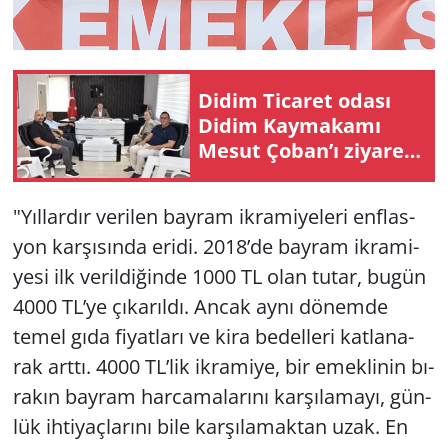
Didim Ticaret odası
Didim Kaymakamı
Mesut Çoban’ı ziyaret
etti
"Yıl­lar­dır ve­ri­len bay­ram ik­ra­mi­ye­le­ri enf­las­
yon kar­şı­sın­da eridi. 2018’de bay­ram ik­ra­mi­
ye­si ilk ve­ril­di­ğin­de 1000 TL olan tutar, bugün
4000 TL’ye çı­ka­rıl­dı. Ancak aynı dö­nem­de
temel gıda fi­yat­la­rı ve kira be­del­le­ri kat­la­na­
rak arttı. 4000 TL’lik ik­ra­mi­ye, bir emek­li­nin bı­
ra­kın bay­ram har­ca­ma­la­rı­nı kar­şı­la­ma­yı, gün­
lük ih­ti­yaç­la­rı­nı bile kar­şı­la­mak­tan uzak. En