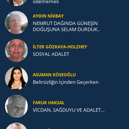
öde­me­me­li
AYDIN NİKBAY
NEMRUT DAĞINDA GÜNEŞİN
DOĞUŞUNA SELAM DURDUK..
İLTER GÖZKAYA-HOLZHEY
SOSYAL ADALET
ASUMAN KÖSEOĞLU
Belirsizliğin İçinden Geçerken
FARUK HAKSAL
VİCDAN, SAĞ­DU­YU VE ADA­LET…