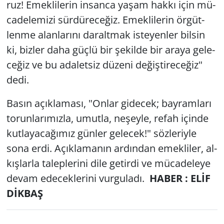
ruz! Emek­li­le­rin in­san­ca yaşam hakkı için mü­
ca­de­le­mi­zi sür­dü­re­ce­ğiz. Emek­li­le­rin ör­güt­
len­me alan­la­rı­nı da­ralt­mak is­te­yen­ler bil­sin
ki, biz­ler daha güçlü bir şe­kil­de bir araya ge­le­
ce­ğiz ve bu ada­let­siz dü­ze­ni de­ğiş­ti­re­ce­ğiz"
dedi.
Basın açık­la­ma­sı, "Onlar gi­decek; bay­ram­la­rı
to­run­la­rı­mız­la, umut­la, ne­şey­le, refah için­de
kut­la­ya­ca­ğı­mız gün­ler ge­lecek!" söz­le­riy­le
sona erdi. Açık­la­ma­nın ar­dın­dan emek­li­ler, al­
kış­lar­la ta­lep­le­ri­ni dile ge­tir­di ve mü­ca­de­le­ye
devam ede­cek­le­ri­ni vur­gu­la­dı.
HABER : ELİF
DİKBAŞ