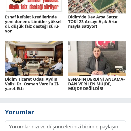
Esnaf ke­fa­let kre­di­le­rin­de
Didim'de Dev Arsa Sa­tı­şı:
yeni dönem: Li­mit­ler yük­sel­
TOKİ 23 Ar­sa­yı Açık Ar­tır­
di, düşük faiz des­te­ği sü­rü­
may­la Sa­tı­yor!
yor
Didim Ti­ca­ret Odası Aydın
ES­NA­FIN DERDİNİ AN­LA­MA­
Va­li­si Dr. Osman Varol’u Zi­
DAN VERİLEN MÜJDE,
ya­ret Etti
MÜJDE DEĞİLDİR!
Yorumlar