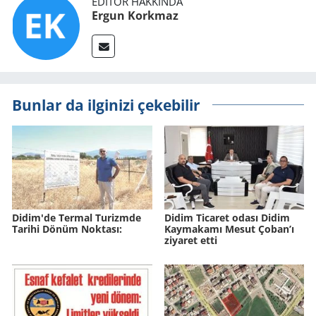
EDITÖR HAKKINDA
Ergun Korkmaz
Bunlar da ilginizi çekebilir
Didim'de Ter­mal Tu­rizm­de
Didim Ticaret odası Didim
Ta­ri­hi Dönüm Nok­ta­sı:
Kaymakamı Mesut Çoban’ı
ziyaret etti