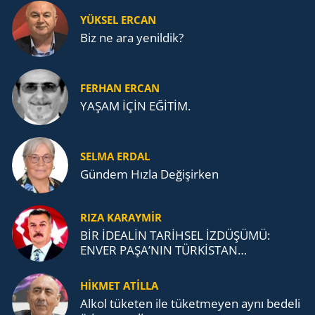
YÜKSEL ERCAN
Biz ne ara yenildik?
FERHAN ERCAN
YAŞAM İÇİN EĞİTİM.
SELMA ERDAL
Gündem Hızla Değişirken
RIZA KARAYMIR
BİR İDEALİN TARİHSEL İZDÜŞÜMÜ:
ENVER PAŞA’NIN TÜRKİSTAN
MÜCADELESİ VE TÜRK DEVLETLERİ
TEŞKİLATI’NA UZANAN MİRASI
HİKMET ATİLLA
Alkol tü­ke­ten ile tü­ket­me­yen aynı be­de­li