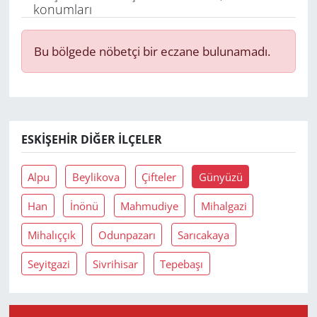
konumları
Yerel
Bu bölgede nöbetçi bir eczane bulunamadı.
ESKIŞEHIR DIĞER İLÇELER
Alpu
Beylikova
Çifteler
Günyüzü
Han
İnönü
Mahmudiye
Mihalgazi
Mihalıççık
Odunpazarı
Sarıcakaya
Seyitgazi
Sivrihisar
Tepebaşı