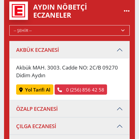
AYDIN NÖBETÇI
ECZANELER
AKBÜK ECZANESİ
Akbük MAH. 3003. Cadde NO: 2C/B 09270
Didim Aydın
Yol Tarifi Al
0 (256) 856 42 58
ÖZALP ECZANESİ
ÇILGA ECZANESİ