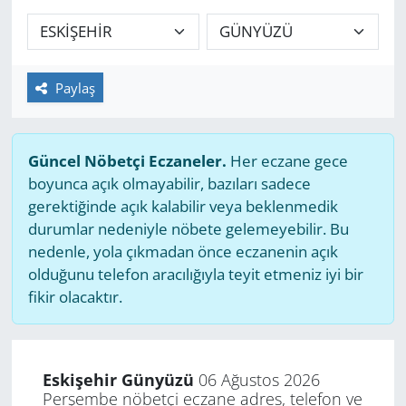
GÜNDEM
HABERDE İNSAN
Paylaş
KÜLTÜR SANAT
Güncel Nöbetçi Eczaneler.
Her eczane gece
MAGAZİN
boyunca açık olmayabilir, bazıları sadece
gerektiğinde açık kalabilir veya beklenmedik
POLİTİKA
durumlar nedeniyle nöbete gelemeyebilir. Bu
nedenle, yola çıkmadan önce eczanenin açık
RESMİ İLANLAR
olduğunu telefon aracılığıyla teyit etmeniz iyi bir
fikir olacaktır.
SAĞLIK
SİYASET
Eskişehir Günyüzü
06 Ağustos 2026
Perşembe nöbetçi eczane adres, telefon ve
SPOR