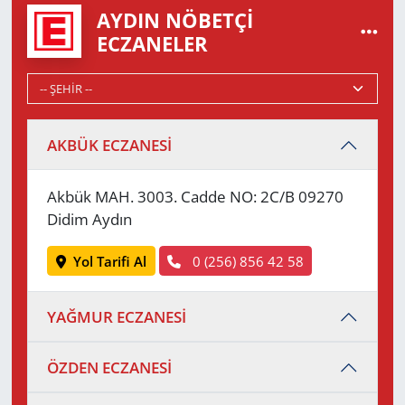
AYDIN NÖBETÇI
ECZANELER
AKBÜK ECZANESİ
Akbük MAH. 3003. Cadde NO: 2C/B 09270
Didim Aydın
Yol Tarifi Al
0 (256) 856 42 58
YAĞMUR ECZANESİ
ÖZDEN ECZANESİ