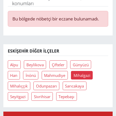
konumları
Yerel
Bu bölgede nöbetçi bir eczane bulunamadı.
ESKIŞEHIR DIĞER İLÇELER
Alpu
Beylikova
Çifteler
Günyüzü
Han
İnönü
Mahmudiye
Mihalgazi
Mihalıççık
Odunpazarı
Sarıcakaya
Seyitgazi
Sivrihisar
Tepebaşı