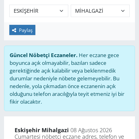
GÜNDEM
HABERDE İNSAN
Paylaş
KÜLTÜR SANAT
Güncel Nöbetçi Eczaneler.
Her eczane gece
MAGAZİN
boyunca açık olmayabilir, bazıları sadece
gerektiğinde açık kalabilir veya beklenmedik
POLİTİKA
durumlar nedeniyle nöbete gelemeyebilir. Bu
nedenle, yola çıkmadan önce eczanenin açık
RESMİ İLANLAR
olduğunu telefon aracılığıyla teyit etmeniz iyi bir
fikir olacaktır.
SAĞLIK
SİYASET
Eskişehir Mihalgazi
08 Ağustos 2026
Cumartesi nöbetçi eczane adres, telefon ve
SPOR