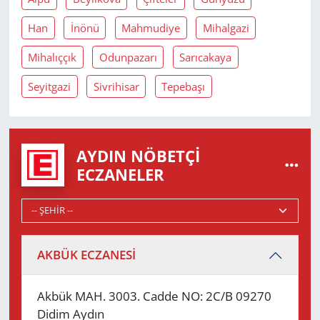
Han
İnönü
Mahmudiye
Mihalgazi
Mihalıççık
Odunpazarı
Sarıcakaya
Seyitgazi
Sivrihisar
Tepebaşı
AYDIN NÖBETÇI
ECZANELER
AKBÜK ECZANESİ
Akbük MAH. 3003. Cadde NO: 2C/B 09270
Didim Aydın