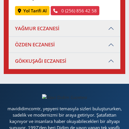
Yol Tarifi Al
0 (256) 856 42 58
YAĞMUR ECZANESİ
ÖZDEN ECZANESİ
GÖKKUŞAĞI ECZANESİ
mavididimcomtr, yepyeni temasıyla sizleri buluştururken,
sadelik ve modernizmi bir araya getiriyor. Şatafattan
kaçınıyor ve insanlara haber okuyabilecekleri bir altyapı
sunuyor. 1997'den beri Didim de yayın yapan tek vasıflı