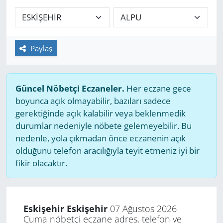
GÜNDEM
HABERDE İNSAN
Paylaş
KÜLTÜR SANAT
Güncel Nöbetçi Eczaneler.
Her eczane gece
MAGAZİN
boyunca açık olmayabilir, bazıları sadece
gerektiğinde açık kalabilir veya beklenmedik
POLİTİKA
durumlar nedeniyle nöbete gelemeyebilir. Bu
nedenle, yola çıkmadan önce eczanenin açık
RESMİ İLANLAR
olduğunu telefon aracılığıyla teyit etmeniz iyi bir
fikir olacaktır.
SAĞLIK
SİYASET
Eskişehir Eskişehir
07 Ağustos 2026
Cuma nöbetçi eczane adres, telefon ve
SPOR