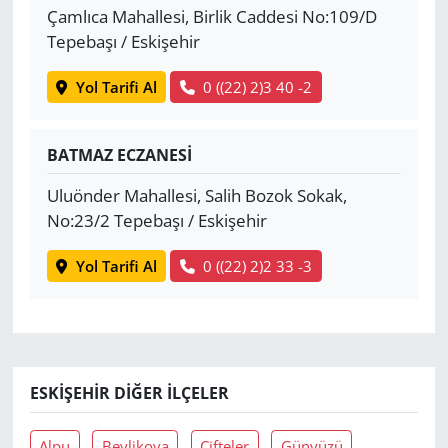
Çamlıca Mahallesi, Birlik Caddesi No:109/D
Tepebaşı / Eskişehir
Yol Tarifi Al
0 ((22) 2)3 40 -2
BATMAZ ECZANESİ
Uluönder Mahallesi, Salih Bozok Sokak,
No:23/2 Tepebaşı / Eskişehir
Yol Tarifi Al
0 ((22) 2)2 33 -3
ESKIŞEHIR DIĞER İLÇELER
Alpu
Beylikova
Çifteler
Günyüzü