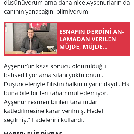
düşünüyorum ama daha nice Ayşenurların da
canının yanacağını bilmiyorum.
ES­NA­FIN DERDİNİ AN­
LA­MA­DAN VERİLEN
MÜJDE, MÜJDE
DEĞİLDİR!
Ayşenur’un kaza sonucu öldürüldüğü
bahsediliyor ama silahı yoktu onun..
Düşünceleriyle Filistin halkının yanındaydı. Ha
buna bile birileri tahammül edemiyor.
Ayşenur resmen birileri tarafından
katledilmesine karar verilmiş. Hedef
seçilmiş.” İfadelerini kullandı.
HABER: ELİF DİKBAŞ