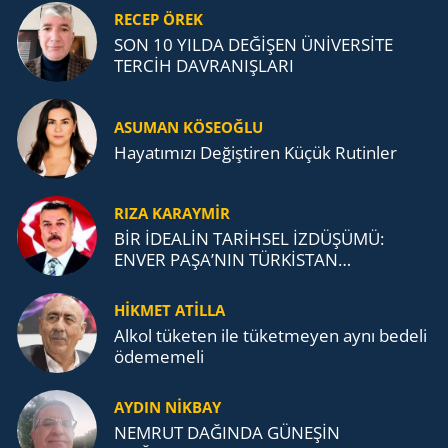
RECEP ÖREK
SON 10 YILDA DEĞİŞEN ÜNİVERSİTE
TERCİH DAVRANIŞLARI
ASUMAN KÖSEOĞLU
Ha­ya­tı­mı­zı De­ğiş­ti­ren Küçük Ru­tin­ler
RIZA KARAYMIR
BİR İDEALİN TARİHSEL İZDÜŞÜMÜ:
ENVER PAŞA’NIN TÜRKİSTAN
MÜCADELESİ VE TÜRK DEVLETLERİ
TEŞKİLATI’NA UZANAN MİRASI
HİKMET ATİLLA
Alkol tü­ke­ten ile tü­ket­me­yen aynı be­de­li
öde­me­me­li
AYDIN NİKBAY
NEMRUT DAĞINDA GÜNEŞİN