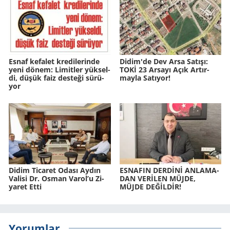
Esnaf ke­fa­let kre­di­le­rin­de
Didim'de Dev Arsa Sa­tı­şı:
yeni dönem: Li­mit­ler yük­sel­
TOKİ 23 Ar­sa­yı Açık Ar­tır­
di, düşük faiz des­te­ği sü­rü­
may­la Sa­tı­yor!
yor
Didim Ti­ca­ret Odası Aydın
ES­NA­FIN DERDİNİ AN­LA­MA­
Va­li­si Dr. Osman Varol’u Zi­
DAN VERİLEN MÜJDE,
ya­ret Etti
MÜJDE DEĞİLDİR!
Yorumlar