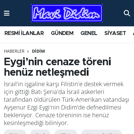
ANTİK YERLER
Nöbetçi Eczaneler
RESMİ İLANLAR
GÜNDEM
GENEL
SİYASET
ASAYİŞ
Hava Durumu
HABERLER
DİDİM
AYDIN
Namaz Vakitleri
Eygi’nin cenaze töreni
BİLİM VE TEKNOLOJİ
Trafik Durumu
henüz netleşmedi
İsrail'in işgaline karşı Filistin'e destek vermek
ÇEVRE
Süper Lig Puan Durumu ve Fikstür
için gittiği Batı Şeria'da İsrail askerleri
EĞİTİM
Tüm Manşetler
tarafından öldürülen Türk-Amerikan vatandaşı
Ayşenur Ezgi Eygi'nin Didim’de defnedilmesi
EKONOMİ
Son Dakika Haberleri
bekleniyor. Cenaze töreninin ise henüz
kesinleşmediği biliniyor.
GENEL
Haber Arşivi