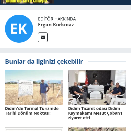
EDITÖR HAKKINDA
Ergun Korkmaz
Bunlar da ilginizi çekebilir
Didim'de Ter­mal Tu­rizm­de
Didim Ticaret odası Didim
Ta­ri­hi Dönüm Nok­ta­sı:
Kaymakamı Mesut Çoban’ı
ziyaret etti