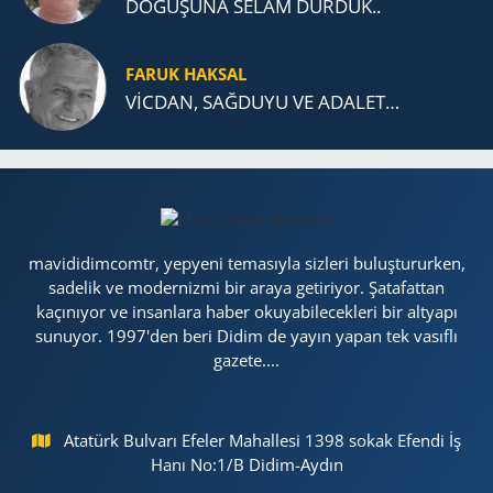
DOĞUŞUNA SELAM DURDUK..
FARUK HAKSAL
VİCDAN, SAĞ­DU­YU VE ADA­LET…
mavididimcomtr, yepyeni temasıyla sizleri buluştururken,
sadelik ve modernizmi bir araya getiriyor. Şatafattan
kaçınıyor ve insanlara haber okuyabilecekleri bir altyapı
sunuyor. 1997'den beri Didim de yayın yapan tek vasıflı
gazete....
Atatürk Bulvarı Efeler Mahallesi 1398 sokak Efendi İş
Hanı No:1/B Didim-Aydın