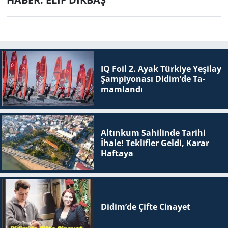
IQ Foil 2. Ayak Tür­ki­ye Ye­şi­lay
Şam­pi­yo­na­sı Didim’de Ta­
mam­lan­dı
Altınkum Sahilinde Tarihi
İhale! Teklifler Geldi, Karar
Haftaya
Didim’de Çifte Ci­na­yet