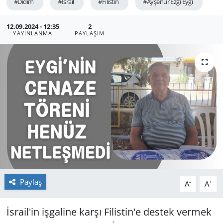
#Didim
#İsrail
#Filistin
#Ayşenur Ezgi Eygi
GÜNDEM
12.09.2024 - 12:35
2
YAYINLANMA
PAYLAŞIM
HABERDE İNSAN
KÜLTÜR SANAT
MAGAZİN
POLİTİKA
RESMİ İLANLAR
SAĞLIK
Paylaş
-
+
A
A
SİYASET
İsrail'in işgaline karşı Filistin'e destek vermek
SPOR