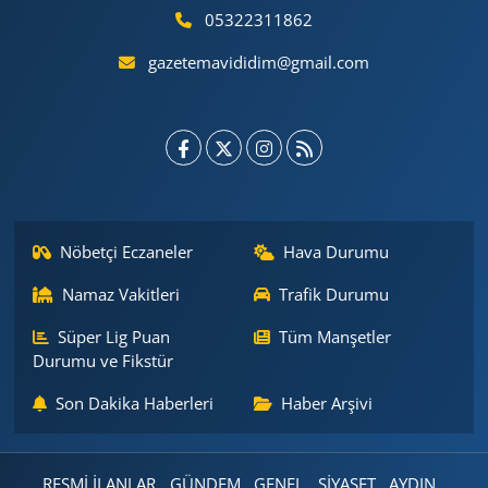
05322311862
gazetemavididim@gmail.com
Nöbetçi Eczaneler
Hava Durumu
Namaz Vakitleri
Trafik Durumu
Süper Lig Puan
Tüm Manşetler
Durumu ve Fikstür
Son Dakika Haberleri
Haber Arşivi
RESMİ İLANLAR
GÜNDEM
GENEL
SİYASET
AYDIN