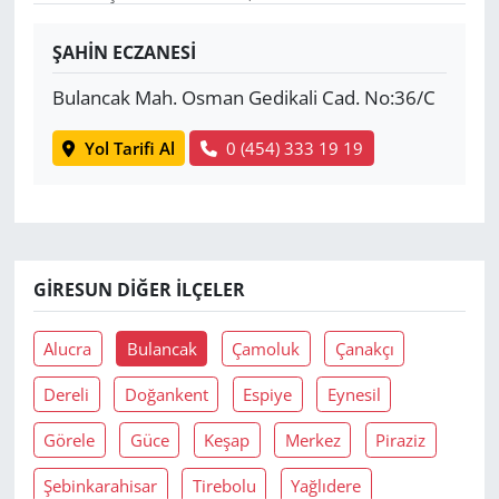
Yerel
ŞAHİN ECZANESİ
Bulancak Mah. Osman Gedikali Cad. No:36/C
Yol Tarifi Al
0 (454) 333 19 19
GIRESUN DIĞER İLÇELER
Alucra
Bulancak
Çamoluk
Çanakçı
Dereli
Doğankent
Espiye
Eynesil
Görele
Güce
Keşap
Merkez
Piraziz
Şebinkarahisar
Tirebolu
Yağlıdere