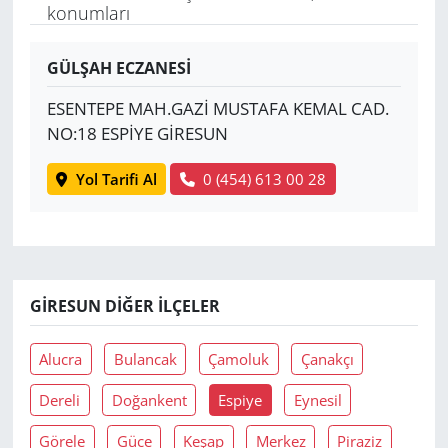
konumları
Yerel
GÜLŞAH ECZANESİ
ESENTEPE MAH.GAZİ MUSTAFA KEMAL CAD.
NO:18 ESPİYE GİRESUN
Yol Tarifi Al
0 (454) 613 00 28
GIRESUN DIĞER İLÇELER
Alucra
Bulancak
Çamoluk
Çanakçı
Dereli
Doğankent
Espiye
Eynesil
Görele
Güce
Keşap
Merkez
Piraziz