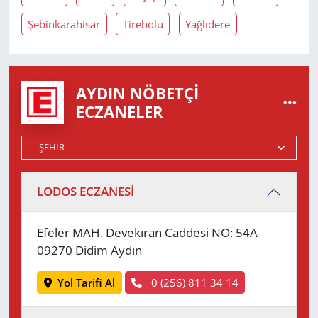
Şebinkarahisar
Tirebolu
Yağlıdere
AYDIN NÖBETÇI
ECZANELER
LODOS ECZANESİ
Efeler MAH. Devekıran Caddesi NO: 54A
09270 Didim Aydın
Yol Tarifi Al
0 (256) 811 34 14