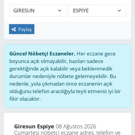
GÜNDEM
HABERDE İNSAN
Paylaş
KÜLTÜR SANAT
Güncel Nöbetçi Eczaneler.
Her eczane gece
MAGAZİN
boyunca açık olmayabilir, bazıları sadece
gerektiğinde açık kalabilir veya beklenmedik
POLİTİKA
durumlar nedeniyle nöbete gelemeyebilir. Bu
nedenle, yola çıkmadan önce eczanenin açık
RESMİ İLANLAR
olduğunu telefon aracılığıyla teyit etmeniz iyi bir
fikir olacaktır.
SAĞLIK
SİYASET
Giresun Espiye
08 Ağustos 2026
Cumartesi nöbetçi eczane adres, telefon ve
SPOR