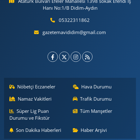
Atatürk Bulvarı Efeler Mahallesi 1398 sokak Efendi İş
Hanı No:1/B Didim-Aydın
05322311862
gazetemavididim@gmail.com
Nöbetçi Eczaneler
Hava Durumu
Namaz Vakitleri
Trafik Durumu
Süper Lig Puan
Tüm Manşetler
Durumu ve Fikstür
Son Dakika Haberleri
Haber Arşivi