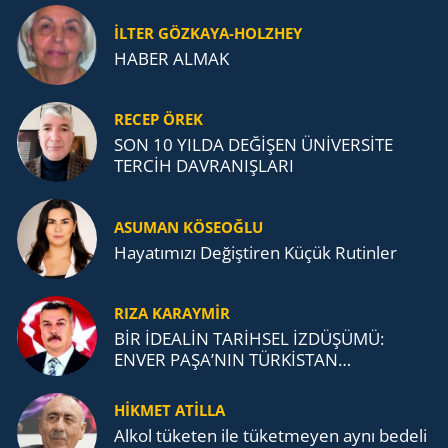
İLTER GÖZKAYA-HOLZHEY
HABER ALMAK
RECEP ÖREK
SON 10 YILDA DEĞİŞEN ÜNİVERSİTE
TERCİH DAVRANIŞLARI
ASUMAN KÖSEOĞLU
Ha­ya­tı­mı­zı De­ğiş­ti­ren Küçük Ru­tin­ler
RIZA KARAYMIR
BİR İDEALİN TARİHSEL İZDÜŞÜMÜ:
ENVER PAŞA’NIN TÜRKİSTAN
MÜCADELESİ VE TÜRK DEVLETLERİ
TEŞKİLATI’NA UZANAN MİRASI
HİKMET ATİLLA
Alkol tü­ke­ten ile tü­ket­me­yen aynı be­de­li