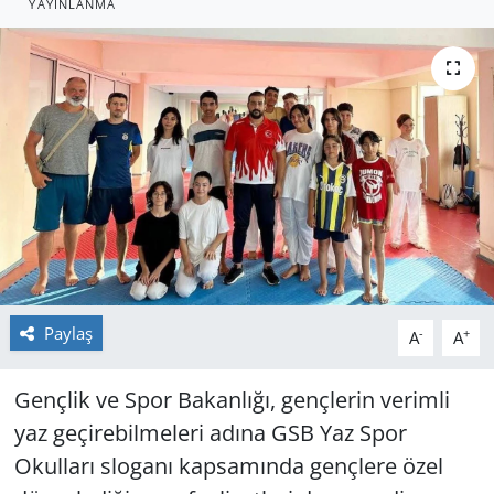
YAYINLANMA
GÜNDEM
HABERDE İNSAN
KÜLTÜR SANAT
MAGAZİN
POLİTİKA
RESMİ İLANLAR
Paylaş
-
+
A
A
SAĞLIK
Gençlik ve Spor Bakanlığı, gençlerin verimli
yaz geçirebilmeleri adına GSB Yaz Spor
SİYASET
Okulları sloganı kapsamında gençlere özel
SPOR