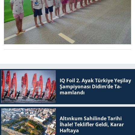
IQ Foil 2. Ayak Tür­ki­ye Ye­şi­lay
Şam­pi­yo­na­sı Didim’de Ta­
mam­lan­dı
Altınkum Sahilinde Tarihi
İhale! Teklifler Geldi, Karar
Haftaya