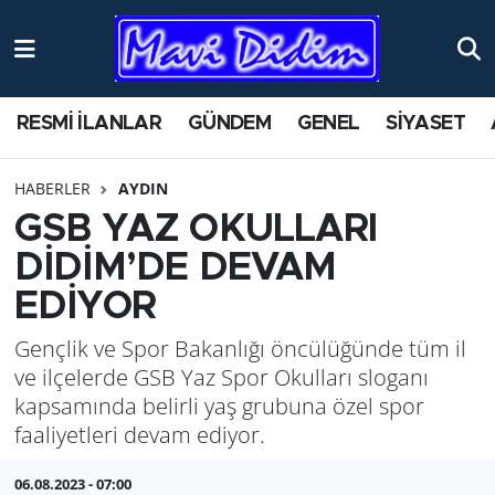
ANTİK YERLER
Nöbetçi Eczaneler
RESMİ İLANLAR
GÜNDEM
GENEL
SİYASET
ASAYİŞ
Hava Durumu
HABERLER
AYDIN
AYDIN
Namaz Vakitleri
GSB YAZ OKULLARI
BİLİM VE TEKNOLOJİ
Trafik Durumu
DİDİM’DE DEVAM
EDİYOR
ÇEVRE
Süper Lig Puan Durumu ve Fikstür
Gençlik ve Spor Bakanlığı öncülüğünde tüm il
EĞİTİM
Tüm Manşetler
ve ilçelerde GSB Yaz Spor Okulları sloganı
kapsamında belirli yaş grubuna özel spor
EKONOMİ
Son Dakika Haberleri
faaliyetleri devam ediyor.
GENEL
Haber Arşivi
06.08.2023 - 07:00