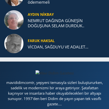
öde­me­me­li
AYDIN NİKBAY
NEMRUT DAĞINDA GÜNEŞİN
DOĞUŞUNA SELAM DURDUK..
FARUK HAKSAL
VİCDAN, SAĞ­DU­YU VE ADA­LET…
mavididimcomtr, yepyeni temasıyla sizleri buluştururken,
sadelik ve modernizmi bir araya getiriyor. Şatafattan
kaçınıyor ve insanlara haber okuyabilecekleri bir altyapı
sunuyor. 1997'den beri Didim de yayın yapan tek vasıflı
gazete....