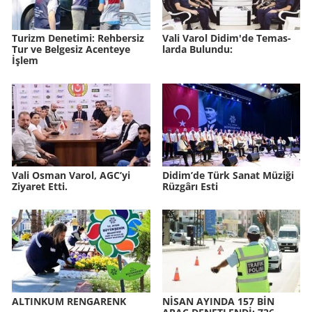
Tu­rizm De­ne­ti­mi: Reh­ber­siz
Vali Varol Didim'de Te­mas­
Tur ve Bel­ge­siz Acen­te­ye
lar­da Bu­lun­du:
İşlem
Vali Osman Varol, AGC’yi
Didim’de Türk Sanat Mü­zi­ği
Ziyaret Etti.
Rüz­gâ­rı Esti
AL­TIN­KUM REN­GA­RENK
NİSAN AYIN­DA 157 BİN