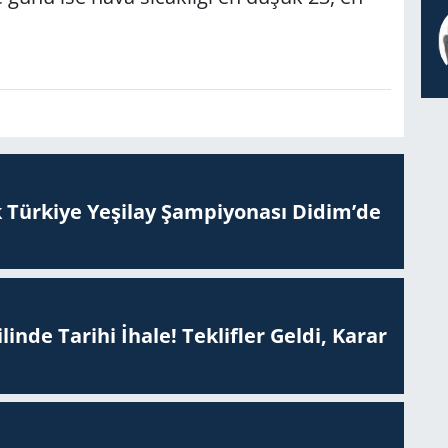
 Tür­ki­ye Ye­şi­lay Şam­pi­yo­na­sı Didim’de
inde Tarihi İhale! Teklifler Geldi, Karar