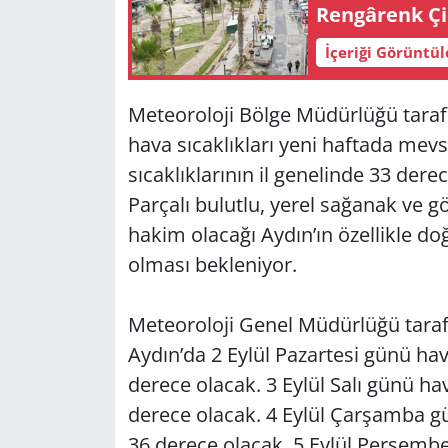
Ren­gâ­renk Çi­ç
Yerel
İçeriği Görüntü
Meteoroloji Bölge Müdürlüğü taraf
hava sıcaklıkları yeni haftada me
sıcaklıklarının il genelinde 33 der
Parçalı bulutlu, yerel sağanak ve g
hakim olacağı Aydın’ın özellikle do
olması bekleniyor.
Meteoroloji Genel Müdürlüğü taraf
Aydın’da 2 Eylül Pazartesi günü hav
derece olacak. 3 Eylül Salı günü ha
derece olacak. 4 Eylül Çarşamba gü
36 derece olacak. 5 Eylül Perşembe