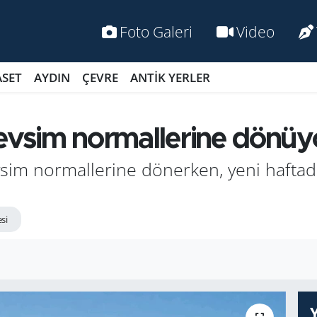
Foto Galeri
Video
ASET
AYDIN
ÇEVRE
ANTİK YERLER
mevsim normallerine dönüy
evsim normallerine dönerken, yeni haftad
si