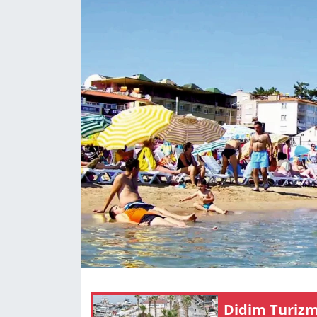
GÜNDEM
HABERDE İNSAN
KÜLTÜR SANAT
MAGAZİN
POLİTİKA
RESMİ İLANLAR
SAĞLIK
SİYASET
Didim Tu­rizm S
SPOR