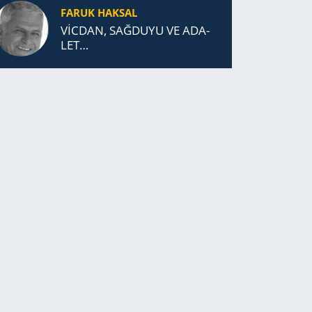
FARUK HAKSAL
VİCDAN, SAĞ­DU­YU VE ADA­
LET…