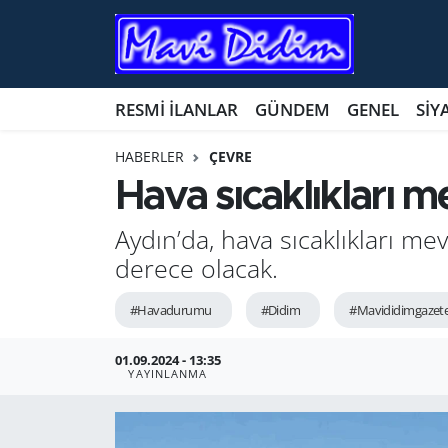
ANTİK YERLER
Nöbetçi Eczaneler
RESMİ İLANLAR
GÜNDEM
GENEL
SİY
ASAYİŞ
Hava Durumu
HABERLER
ÇEVRE
AYDIN
Namaz Vakitleri
Hava sıcaklıkları 
BİLİM VE TEKNOLOJİ
Trafik Durumu
Aydın’da, hava sıcaklıkları m
derece olacak.
ÇEVRE
Süper Lig Puan Durumu ve Fikstür
#Havadurumu
#Didim
#Mavididimgazete
EĞİTİM
Tüm Manşetler
01.09.2024 - 13:35
YAYINLANMA
EKONOMİ
Son Dakika Haberleri
GENEL
Haber Arşivi