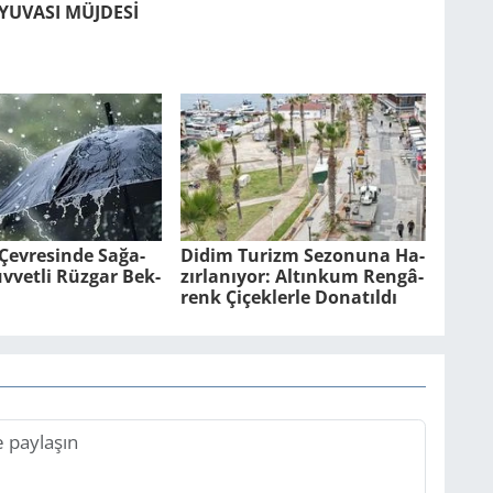
YU­VA­SI MÜJ­DESİ
ev­re­sin­de Sa­ğa­
Didim Tu­rizm Se­zo­nu­na Ha­
­vet­li Rüz­gar Bek­
zır­la­nı­yor: Al­tın­kum Ren­gâ­
renk Çi­çek­ler­le Do­na­tıl­dı