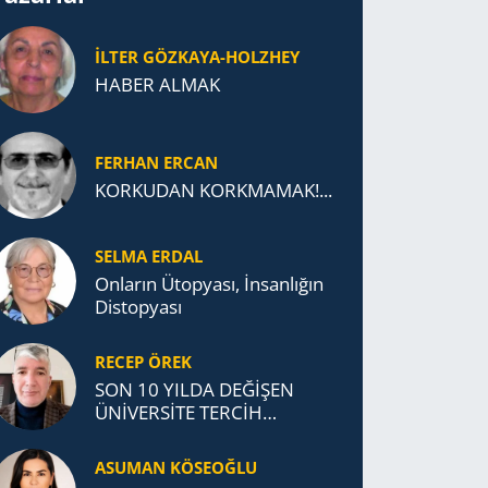
İLTER GÖZKAYA-HOLZHEY
HABER ALMAK
FERHAN ERCAN
KORKUDAN KORKMAMAK!...
SELMA ERDAL
Onların Ütopyası, İnsanlığın
Distopyası
RECEP ÖREK
SON 10 YILDA DEĞİŞEN
ÜNİVERSİTE TERCİH
DAVRANIŞLARI
ASUMAN KÖSEOĞLU