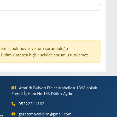
 etmiş bulunuyor ve tüm sorumluluğu
Didim Gazetesi hiçbir şekilde sorumlu tutulamaz.
Atatürk Bulvarı Efeler Mahallesi 1398 sokak
Efendi İş Hanı No:1/B Didim-Aydın
05322311862
gazetemavididim@gmail.com
eri