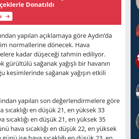
ek­ler­le Do­na­tıl­dı
le
ından yapılan açıklamaya göre Aydın’da
vsim normallerine dönecek. Hava
ecelere kadar düşeceği tahmin ediliyor.
ök gürültülü sağanak yağışlı bir havanın
ğu kesimlerinde sağanak yağışın etkili
ından yapılan son değerlendirmelere göre
a sıcaklığı en düşük 21, en yüksek 33
va sıcaklığı en düşük 21, en yüksek 35
nü hava sıcaklığı en düşük 22, en yüksek
 günü ise hava sıcaklığı en düşük 23, en