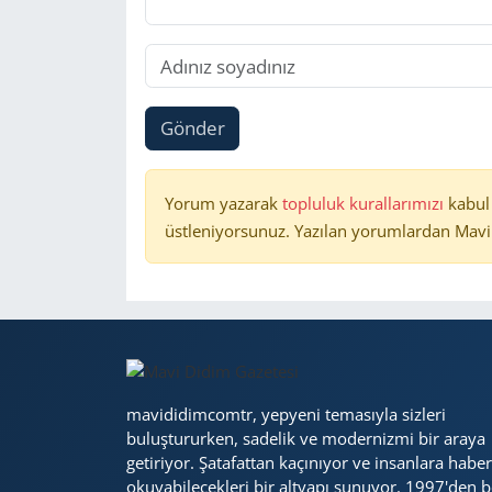
Gönder
Yorum yazarak
topluluk kurallarımızı
kabul
üstleniyorsunuz. Yazılan yorumlardan Mavi 
mavididimcomtr, yepyeni temasıyla sizleri
buluştururken, sadelik ve modernizmi bir araya
getiriyor. Şatafattan kaçınıyor ve insanlara haber
okuyabilecekleri bir altyapı sunuyor. 1997'den b