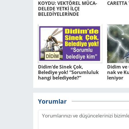
KOYDU: VEK­TÖ­REL MÜ­CA­
CA­RET­TA 
DE­LE­DE YETKİ İLÇE
BELEDİYELERİNDE
Didim’de Sinek Çok,
Didim ve Ç
Belediye yok! “Sorumluluk
nak ve Kuv
hangi belediyede?”
le­ni­yor
Yorumlar