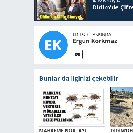
EDITÖRÜN SEÇTIĞI
Didim’de Çifte
EDITÖR HAKKINDA
Ergun Korkmaz
Bunlar da ilginizi çekebilir
MAH­KE­ME NOK­TA­YI
DİDİM’DEN