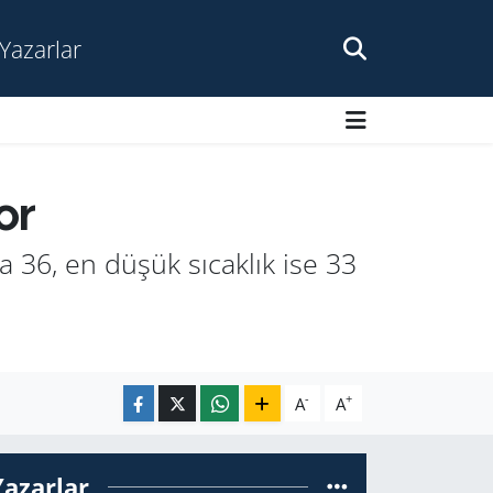
Yazarlar
or
a 36, en düşük sıcaklık ise 33
-
+
A
A
Yazarlar