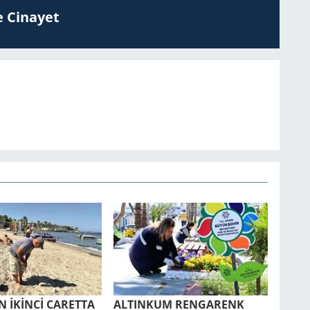
 Ci­na­yet
 İKİNCİ CA­RET­TA
AL­TIN­KUM REN­GA­RENK