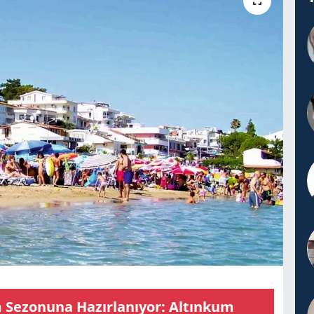
e­zo­nu­na Ha­zır­la­nı­yor: Al­tın­kum