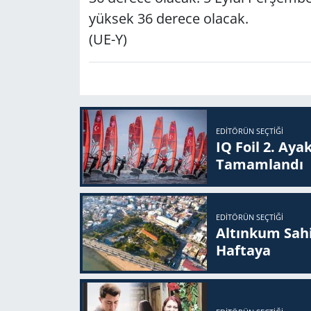
yüksek 36 derece olacak.
(UE-Y)
EDITÖRÜN SEÇTIĞI
IQ Foil 2. Ayak
Ta­mam­lan­dı
EDITÖRÜN SEÇTIĞI
Altınkum Sahil
Haftaya