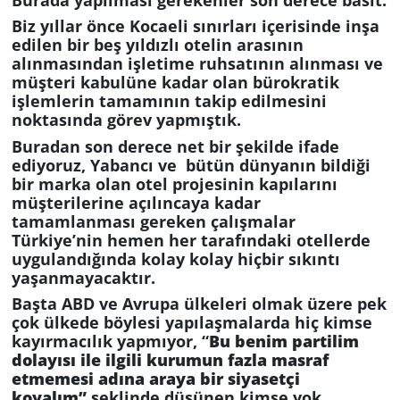
Biz yıllar önce Kocaeli sınırları içerisinde inşa
edilen bir beş yıldızlı otelin arasının
alınmasından işletime ruhsatının alınması ve
müşteri kabulüne kadar olan bürokratik
işlemlerin tamamının takip edilmesini
noktasında görev yapmıştık.
Buradan son derece net bir şekilde ifade
ediyoruz, Yabancı ve bütün dünyanın bildiği
bir marka olan otel projesinin kapılarını
müşterilerine açılıncaya kadar
tamamlanması gereken çalışmalar
Türkiye’nin hemen her tarafındaki otellerde
uygulandığında kolay kolay hiçbir sıkıntı
yaşanmayacaktır.
Başta ABD ve Avrupa ülkeleri olmak üzere pek
çok ülkede böylesi yapılaşmalarda hiç kimse
kayırmacılık yapmıyor, “
Bu benim partilim
dolayısı ile ilgili kurumun fazla masraf
etmemesi adına araya bir siyasetçi
koyalım”
şeklinde düşünen kimse yok.