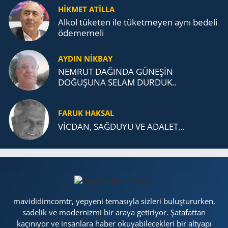
TEŞKİLATI’NA UZANAN MİRASI
HİKMET ATİLLA
Alkol tü­ke­ten ile tü­ket­me­yen aynı be­de­li
öde­me­me­li
AYDIN NİKBAY
NEMRUT DAĞINDA GÜNEŞİN
DOĞUŞUNA SELAM DURDUK..
FARUK HAKSAL
VİCDAN, SAĞ­DU­YU VE ADA­LET…
mavididimcomtr, yepyeni temasıyla sizleri buluştururken,
sadelik ve modernizmi bir araya getiriyor. Şatafattan
kaçınıyor ve insanlara haber okuyabilecekleri bir altyapı