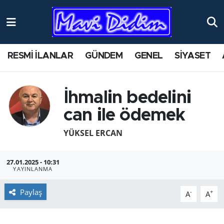
ANTİK YERLER
Nöbetçi Eczaneler
RESMİ İLANLAR
GÜNDEM
GENEL
SİYASET
ASAYİŞ
Hava Durumu
AYDIN
Namaz Vakitleri
İhmalin bedelini
can ile ödemek
BİLİM VE TEKNOLOJİ
Trafik Durumu
YÜKSEL ERCAN
ÇEVRE
Süper Lig Puan Durumu ve Fikstür
27.01.2025 - 10:31
EĞİTİM
Tüm Manşetler
YAYINLANMA
EKONOMİ
Son Dakika Haberleri
Paylaş
-
+
A
A
GENEL
Haber Arşivi