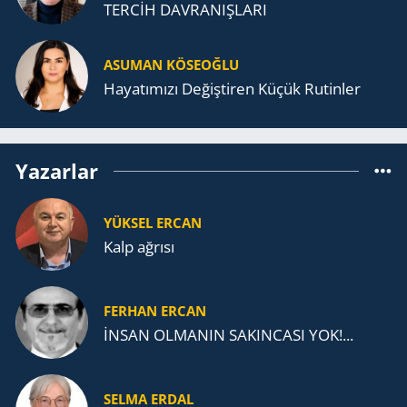
TERCİH DAVRANIŞLARI
ASUMAN KÖSEOĞLU
Ha­ya­tı­mı­zı De­ğiş­ti­ren Küçük Ru­tin­ler
Yazarlar
YÜKSEL ERCAN
Kalp ağrısı
FERHAN ERCAN
İNSAN OLMANIN SAKINCASI YOK!...
SELMA ERDAL