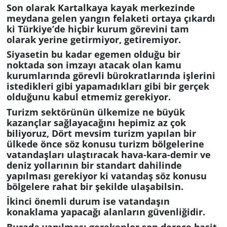
Son olarak Kartalkaya kayak merkezinde
meydana gelen yangın felaketi ortaya çıkardı
Yerel
ki Türkiye’de hiçbir kurum görevini tam
olarak yerine getirmiyor, getiremiyor.
Siyasetin bu kadar egemen olduğu bir
noktada son imzayı atacak olan kamu
kurumlarında görevli bürokratlarında işlerini
istedikleri gibi yapamadıkları gibi bir gerçek
olduğunu kabul etmemiz gerekiyor.
Turizm sektörünün ülkemize ne büyük
kazançlar sağlayacağını hepimiz az çok
biliyoruz, Dört mevsim turizm yapılan bir
ülkede önce söz konusu turizm bölgelerine
vatandaşları ulaştıracak hava-kara-demir ve
deniz yollarının bir standart dahilinde
yapılması gerekiyor ki vatandaş söz konusu
bölgelere rahat bir şekilde ulaşabilsin.
İkinci önemli durum ise vatandaşın
konaklama yapacağı alanların güvenliğidir.
Burada yapılması gerekenler son derece basit.