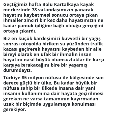
Geçtiğimiz hafta Bolu Kartalkaya kayak
GÜNDEM
merkezinde 78 vatandaşımızın yanarak
hayatını kaybetmesi sonucu ortaya çıkan
ihmaller zinciri bir kez daha hayatımızın ne
HABERDE İNSAN
kadar pamuk ipliğine bağlı olduğu gerçeğini
ortaya çıkardı.
KÜLTÜR SANAT
Biz en küçük kardeşimizi kuvvetli bir yağış
sonrası otoyolda biriken su yüzünden trafik
MAGAZİN
kazası geçirerek hayatını kaybeden bir aile
bireyi olarak en ufak bir ihmalin insan
hayatını nasıl büyük olumsuzluklar ile karşı
POLİTİKA
karşıya bırakacağını bire bir yaşamış
durumdayız.
RESMİ İLANLAR
Türkiye 85 milyon nüfusu ile bölgesinde son
derece güçlü bir ülke, Bu kadar büyük bir
SAĞLIK
nüfusa sahip bir ülkede insana dair yani
insanın kullanımına dair hayata geçirilmesi
gereken ne varsa tamamının kayırmadan
SİYASET
uzak bir biçimde uygulamaya konulması
gerekiyor.
SPOR