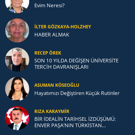
Evim Neresi?
İLTER GÖZKAYA-HOLZHEY
HABER ALMAK
RECEP ÖREK
SON 10 YILDA DEĞİŞEN ÜNİVERSİTE
TERCİH DAVRANIŞLARI
ASUMAN KÖSEOĞLU
Ha­ya­tı­mı­zı De­ğiş­ti­ren Küçük Ru­tin­ler
RIZA KARAYMIR
BİR İDEALİN TARİHSEL İZDÜŞÜMÜ:
ENVER PAŞA’NIN TÜRKİSTAN
MÜCADELESİ VE TÜRK DEVLETLERİ