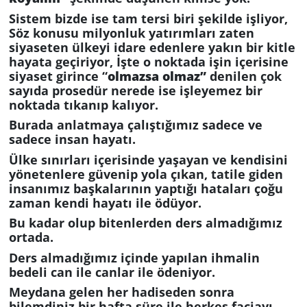
Sistem bizde ise tam tersi biri şekilde işliyor,
Söz konusu milyonluk yatırımları zaten
siyaseten ülkeyi idare edenlere yakın bir kitle
hayata geçiriyor, İşte o noktada işin içerisine
siyaset girince “
olmazsa olmaz”
denilen çok
sayıda prosedür nerede ise işleyemez bir
noktada tıkanıp kalıyor.
Burada anlatmaya çalıştığımız sadece ve
sadece insan hayatı.
Ülke sınırları içerisinde yaşayan ve kendisini
yönetenlere güvenip yola çıkan, tatile giden
insanımız başkalarının yaptığı hataları çoğu
zaman kendi hayatı ile ödüyor.
Bu kadar olup bitenlerden ders almadığımız
ortada.
Ders almadığımız içinde yapılan ihmalin
bedeli can ile canlar ile ödeniyor.
Meydana gelen her hadiseden sonra
bilemdiniz bir hafta süre ile herkes faciayı