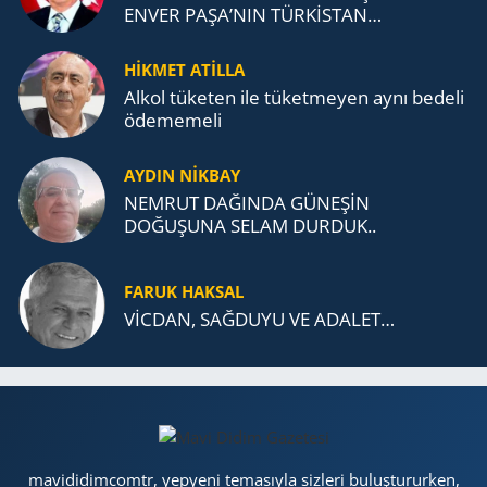
ENVER PAŞA’NIN TÜRKİSTAN
MÜCADELESİ VE TÜRK DEVLETLERİ
TEŞKİLATI’NA UZANAN MİRASI
HİKMET ATİLLA
Alkol tü­ke­ten ile tü­ket­me­yen aynı be­de­li
öde­me­me­li
AYDIN NİKBAY
NEMRUT DAĞINDA GÜNEŞİN
DOĞUŞUNA SELAM DURDUK..
FARUK HAKSAL
VİCDAN, SAĞ­DU­YU VE ADA­LET…
mavididimcomtr, yepyeni temasıyla sizleri buluştururken,