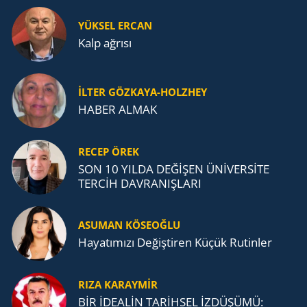
YÜKSEL ERCAN
Kalp ağrısı
İLTER GÖZKAYA-HOLZHEY
HABER ALMAK
RECEP ÖREK
SON 10 YILDA DEĞİŞEN ÜNİVERSİTE
TERCİH DAVRANIŞLARI
ASUMAN KÖSEOĞLU
Ha­ya­tı­mı­zı De­ğiş­ti­ren Küçük Ru­tin­ler
RIZA KARAYMIR
BİR İDEALİN TARİHSEL İZDÜŞÜMÜ: