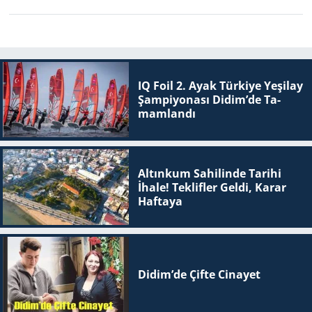
IQ Foil 2. Ayak Tür­ki­ye Ye­şi­lay
Şam­pi­yo­na­sı Didim’de Ta­
mam­lan­dı
Altınkum Sahilinde Tarihi
İhale! Teklifler Geldi, Karar
Haftaya
Didim’de Çifte Ci­na­yet