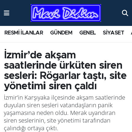
ANTİK YERLER
Nöbetçi Eczaneler
RESMİ İLANLAR
GÜNDEM
GENEL
SİYASET
ASAYİŞ
Hava Durumu
AYDIN
Namaz Vakitleri
İzmir’de akşam
saatlerinde ürküten siren
BİLİM VE TEKNOLOJİ
Trafik Durumu
sesleri: Rögarlar taştı, site
ÇEVRE
Süper Lig Puan Durumu ve Fikstür
yönetimi siren çaldı
İzmir’in Karşıyaka ilçesinde akşam saatlerinde
EĞİTİM
Tüm Manşetler
duyulan siren sesleri vatandaşların panik
yaşamasına neden oldu. Merak uyandıran
EKONOMİ
Son Dakika Haberleri
siren seslerinin, site yönetimi tarafından
GENEL
Haber Arşivi
çalındığı ortaya çıktı.