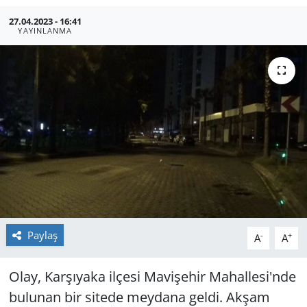
27.04.2023 - 16:41
GÜNDEM
YAYINLANMA
HABERDE İNSAN
KÜLTÜR SANAT
MAGAZİN
POLİTİKA
RESMİ İLANLAR
SAĞLIK
Paylaş
-
+
A
A
SİYASET
Olay, Karşıyaka ilçesi Mavişehir Mahallesi'nde
bulunan bir sitede meydana geldi. Akşam
SPOR