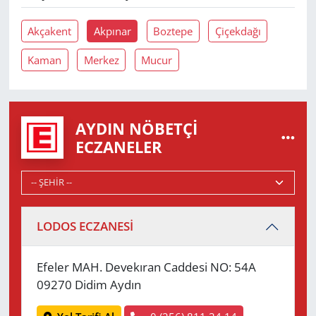
Akçakent
Akpınar
Boztepe
Çiçekdağı
Kaman
Merkez
Mucur
AYDIN NÖBETÇI
ECZANELER
LODOS ECZANESİ
Efeler MAH. Devekıran Caddesi NO: 54A
09270 Didim Aydın