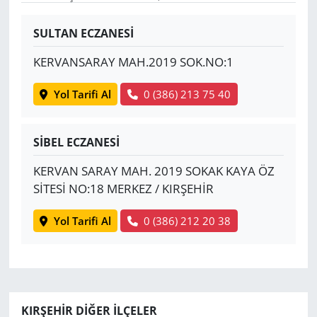
Yerel
SULTAN ECZANESİ
KERVANSARAY MAH.2019 SOK.NO:1
Yol Tarifi Al
0 (386) 213 75 40
SİBEL ECZANESİ
KERVAN SARAY MAH. 2019 SOKAK KAYA ÖZ
SİTESİ NO:18 MERKEZ / KIRŞEHİR
Yol Tarifi Al
0 (386) 212 20 38
KIRŞEHIR DIĞER İLÇELER