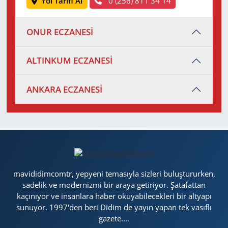
Yol Tarifi Al
0 (256) 811 34 14
ONUR ECZANESİ
ALTINKUM ECZANESİ
ANKARA ECZANESİ
mavididimcomtr, yepyeni temasıyla sizleri buluştururken,
sadelik ve modernizmi bir araya getiriyor. Şatafattan
kaçınıyor ve insanlara haber okuyabilecekleri bir altyapı
sunuyor. 1997'den beri Didim de yayın yapan tek vasıflı
gazete....