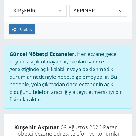
GÜNDEM
HABERDE İNSAN
Paylaş
KÜLTÜR SANAT
Güncel Nöbetçi Eczaneler.
Her eczane gece
MAGAZİN
boyunca açık olmayabilir, bazıları sadece
gerektiğinde açık kalabilir veya beklenmedik
POLİTİKA
durumlar nedeniyle nöbete gelemeyebilir. Bu
nedenle, yola çıkmadan önce eczanenin açık
RESMİ İLANLAR
olduğunu telefon aracılığıyla teyit etmeniz iyi bir
fikir olacaktır.
SAĞLIK
SİYASET
Kırşehir Akpınar
09 Ağustos 2026 Pazar
nöbetçi eczane adres, telefon ve konumları
SPOR