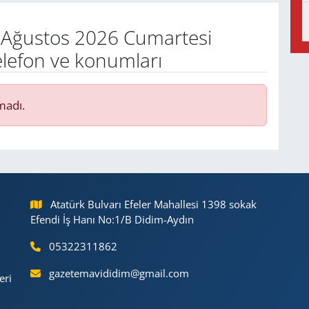
Ağustos 2026 Cumartesi
elefon ve konumları
madı.
Atatürk Bulvarı Efeler Mahallesi 1398 sokak
Efendi İş Hanı No:1/B Didim-Aydın
05322311862
gazetemavididim@gmail.com
eri