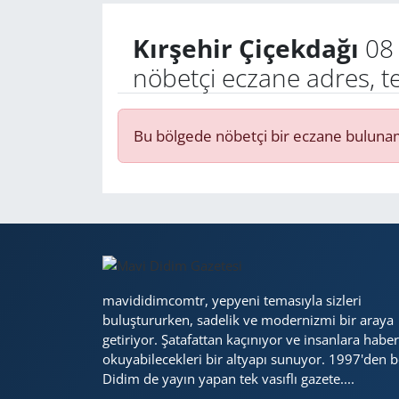
Kırşehir Çiçekdağı
08 
Yerel
nöbetçi eczane adres, t
Bu bölgede nöbetçi bir eczane buluna
mavididimcomtr, yepyeni temasıyla sizleri
buluştururken, sadelik ve modernizmi bir araya
getiriyor. Şatafattan kaçınıyor ve insanlara haber
okuyabilecekleri bir altyapı sunuyor. 1997'den b
Didim de yayın yapan tek vasıflı gazete....