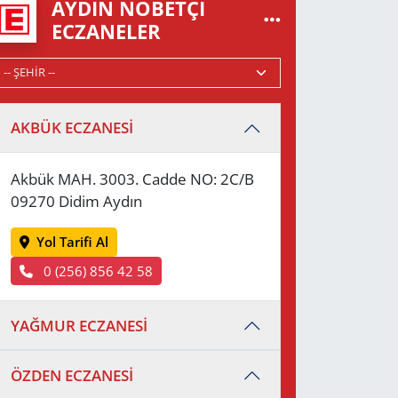
AYDIN NÖBETÇI
ECZANELER
AKBÜK ECZANESİ
Akbük MAH. 3003. Cadde NO: 2C/B
09270 Didim Aydın
Yol Tarifi Al
0 (256) 856 42 58
YAĞMUR ECZANESİ
ÖZDEN ECZANESİ