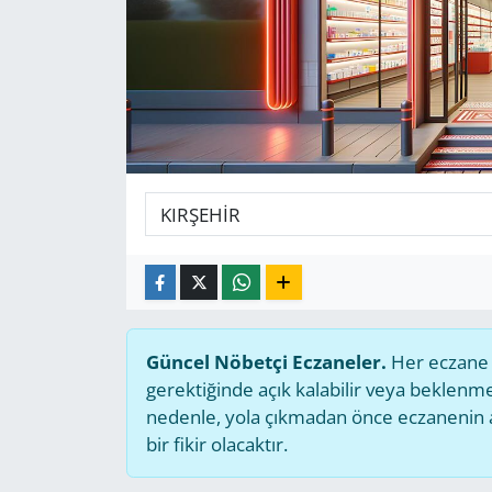
GÜNDEM
HABERDE İNSAN
KÜLTÜR SANAT
MAGAZİN
POLİTİKA
RESMİ İLANLAR
Güncel Nöbetçi Eczaneler.
Her eczane g
SAĞLIK
gerektiğinde açık kalabilir veya beklen
nedenle, yola çıkmadan önce eczanenin açı
SİYASET
bir fikir olacaktır.
SPOR