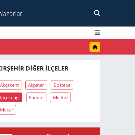
Yazarlar
KIRŞEHIR DIĞER İLÇELER
Akçakent
Akpınar
Boztepe
Çiçekdağı
Kaman
Merkez
Mucur