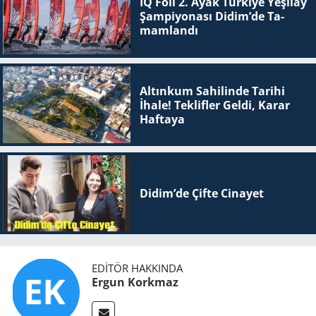
IQ Foil 2. Ayak Tür­ki­ye Ye­şi­lay
Şam­pi­yo­na­sı Didim’de Ta­
mam­lan­dı
Altınkum Sahilinde Tarihi
İhale! Teklifler Geldi, Karar
Haftaya
Didim’de Çifte Ci­na­yet
EDITÖR HAKKINDA
Ergun Korkmaz