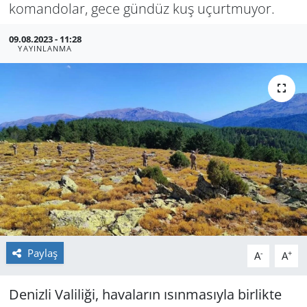
komandolar, gece gündüz kuş uçurtmuyor.
GÜNDEM
09.08.2023 - 11:28
YAYINLANMA
HABERDE İNSAN
KÜLTÜR SANAT
MAGAZİN
POLİTİKA
RESMİ İLANLAR
SAĞLIK
Paylaş
-
+
A
A
SİYASET
Denizli Valiliği, havaların ısınmasıyla birlikte
SPOR