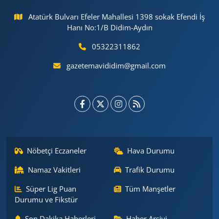
Atatürk Bulvarı Efeler Mahallesi 1398 sokak Efendi İş
Hanı No:1/B Didim-Aydın
05322311862
gazetemavididim@gmail.com
Nöbetçi Eczaneler
Hava Durumu
Namaz Vakitleri
Trafik Durumu
Süper Lig Puan
Tüm Manşetler
Durumu ve Fikstür
Son Dakika Haberleri
Haber Arşivi