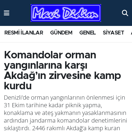
ANTİK YERLER
Nöbetçi Eczaneler
RESMİ İLANLAR
GÜNDEM
GENEL
SİYASET
ASAYİŞ
Hava Durumu
AYDIN
Namaz Vakitleri
Komandolar orman
yangınlarına karşı
BİLİM VE TEKNOLOJİ
Trafik Durumu
Akdağ’ın zirvesine kamp
ÇEVRE
Süper Lig Puan Durumu ve Fikstür
kurdu
Denizli’de orman yangınlarının önlenmesi için
EĞİTİM
Tüm Manşetler
31 Ekim tarihine kadar piknik yapma,
konaklama ve ateş yakmanın yasaklanmasının
EKONOMİ
Son Dakika Haberleri
ardından jandarma komandolar denetimlerini
GENEL
Haber Arşivi
sıklaştırdı. 2446 rakımlı Akdağ’a kamp kuran