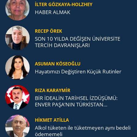
İLTER GÖZKAYA-HOLZHEY
HABER ALMAK
RECEP ÖREK
SON 10 YILDA DEĞİŞEN ÜNİVERSİTE
TERCİH DAVRANIŞLARI
ASUMAN KÖSEOĞLU
Ha­ya­tı­mı­zı De­ğiş­ti­ren Küçük Ru­tin­ler
RIZA KARAYMIR
BİR İDEALİN TARİHSEL İZDÜŞÜMÜ:
ENVER PAŞA’NIN TÜRKİSTAN
MÜCADELESİ VE TÜRK DEVLETLERİ
TEŞKİLATI’NA UZANAN MİRASI
HİKMET ATİLLA
Alkol tü­ke­ten ile tü­ket­me­yen aynı be­de­li
öde­me­me­li