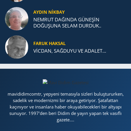
AYDIN NİKBAY
NEMRUT DAĞINDA GÜNEŞİN
DOĞUŞUNA SELAM DURDUK..
FARUK HAKSAL
VİCDAN, SAĞ­DU­YU VE ADA­LET…
mavididimcomtr, yepyeni temasıyla sizleri buluştururken,
sadelik ve modernizmi bir araya getiriyor. Şatafattan
kaçınıyor ve insanlara haber okuyabilecekleri bir altyapı
sunuyor. 1997'den beri Didim de yayın yapan tek vasıflı
gazete....