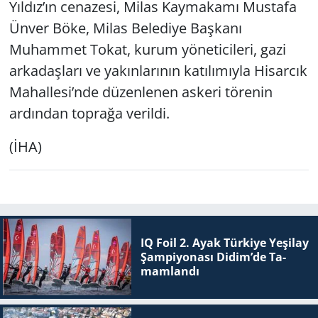
Yıldız’ın cenazesi, Milas Kaymakamı Mustafa
Ünver Böke, Milas Belediye Başkanı
Yerel
Muhammet Tokat, kurum yöneticileri, gazi
arkadaşları ve yakınlarının katılımıyla Hisarcık
Mahallesi’nde düzenlenen askeri törenin
ardından toprağa verildi.
(İHA)
IQ Foil 2. Ayak Tür­ki­ye Ye­şi­lay
Şam­pi­yo­na­sı Didim’de Ta­
mam­lan­dı