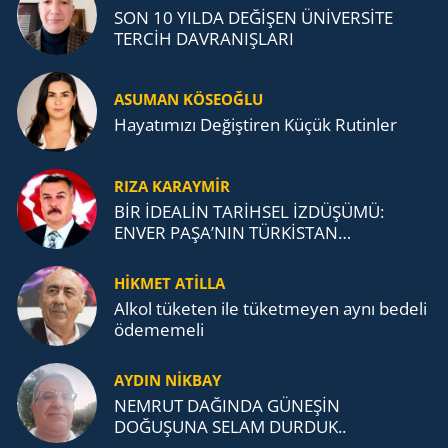
SON 10 YILDA DEĞİŞEN ÜNİVERSİTE
TERCİH DAVRANIŞLARI
ASUMAN KÖSEOĞLU
Ha­ya­tı­mı­zı De­ğiş­ti­ren Küçük Ru­tin­ler
RIZA KARAYMIR
BİR İDEALİN TARİHSEL İZDÜŞÜMÜ:
ENVER PAŞA’NIN TÜRKİSTAN
MÜCADELESİ VE TÜRK DEVLETLERİ
TEŞKİLATI’NA UZANAN MİRASI
HİKMET ATİLLA
Alkol tü­ke­ten ile tü­ket­me­yen aynı be­de­li
öde­me­me­li
AYDIN NİKBAY
NEMRUT DAĞINDA GÜNEŞİN
DOĞUŞUNA SELAM DURDUK..