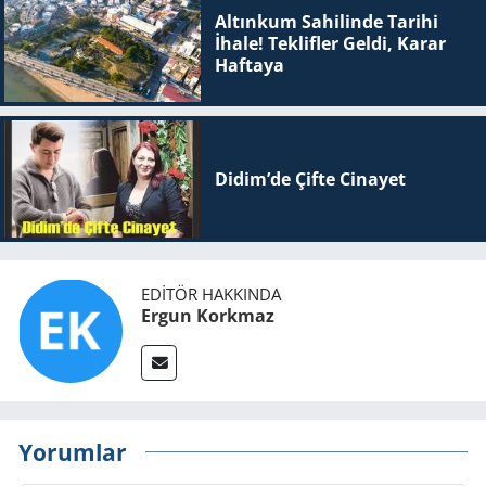
Altınkum Sahilinde Tarihi
İhale! Teklifler Geldi, Karar
Haftaya
Didim’de Çifte Ci­na­yet
EDITÖR HAKKINDA
Ergun Korkmaz
Yorumlar