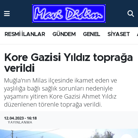
ANTİK YERLER
Nöbetçi Eczaneler
RESMİ İLANLAR
GÜNDEM
GENEL
SİYASET
ASAYİŞ
Hava Durumu
AYDIN
Namaz Vakitleri
Kore Gazisi Yıldız toprağa
verildi
BİLİM VE TEKNOLOJİ
Trafik Durumu
Muğla’nın Milas ilçesinde ikamet eden ve
ÇEVRE
Süper Lig Puan Durumu ve Fikstür
yaşlılığa bağlı sağlık sorunları nedeniyle
yaşamını yitiren Kore Gazisi Ahmet Yıldız
EĞİTİM
Tüm Manşetler
düzenlenen törenle toprağa verildi.
EKONOMİ
Son Dakika Haberleri
12.04.2023 - 16:18
YAYINLANMA
GENEL
Haber Arşivi