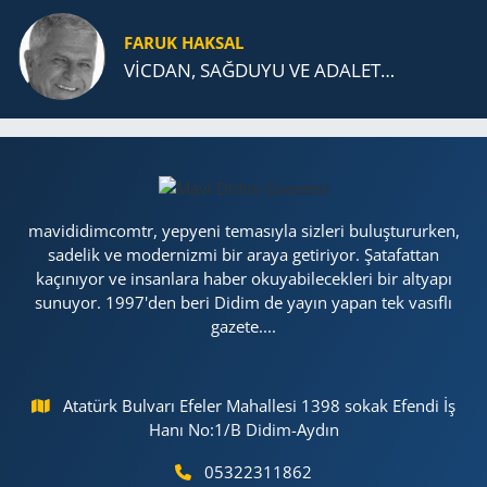
FARUK HAKSAL
VİCDAN, SAĞ­DU­YU VE ADA­LET…
mavididimcomtr, yepyeni temasıyla sizleri buluştururken,
sadelik ve modernizmi bir araya getiriyor. Şatafattan
kaçınıyor ve insanlara haber okuyabilecekleri bir altyapı
sunuyor. 1997'den beri Didim de yayın yapan tek vasıflı
gazete....
Atatürk Bulvarı Efeler Mahallesi 1398 sokak Efendi İş
Hanı No:1/B Didim-Aydın
05322311862