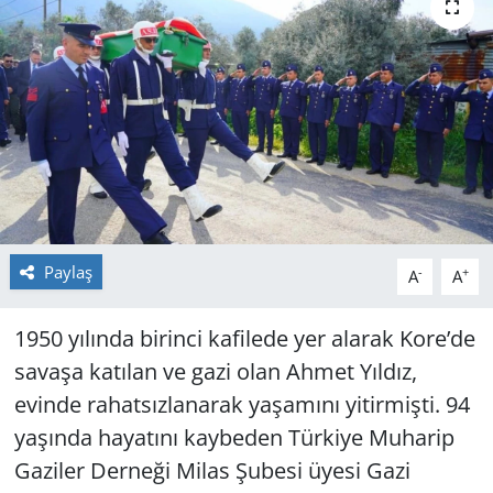
GÜNDEM
HABERDE İNSAN
KÜLTÜR SANAT
MAGAZİN
POLİTİKA
Paylaş
-
+
A
A
RESMİ İLANLAR
1950 yılında birinci kafilede yer alarak Kore’de
savaşa katılan ve gazi olan Ahmet Yıldız,
SAĞLIK
evinde rahatsızlanarak yaşamını yitirmişti. 94
SİYASET
yaşında hayatını kaybeden Türkiye Muharip
Gaziler Derneği Milas Şubesi üyesi Gazi
SPOR