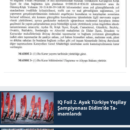
IQ Foil 2. Ayak Tür­ki­ye Ye­şi­lay
Şam­pi­yo­na­sı Didim’de Ta­
mam­lan­dı