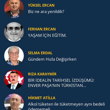
YÜKSEL ERCAN
Biz ne ara yenildik?
FERHAN ERCAN
YAŞAM İÇİN EĞİTİM.
SELMA ERDAL
Gündem Hızla Değişirken
RIZA KARAYMIR
BİR İDEALİN TARİHSEL İZDÜŞÜMÜ:
ENVER PAŞA’NIN TÜRKİSTAN
MÜCADELESİ VE TÜRK DEVLETLERİ
TEŞKİLATI’NA UZANAN MİRASI
HİKMET ATİLLA
Alkol tü­ke­ten ile tü­ket­me­yen aynı be­de­li
öde­me­me­li