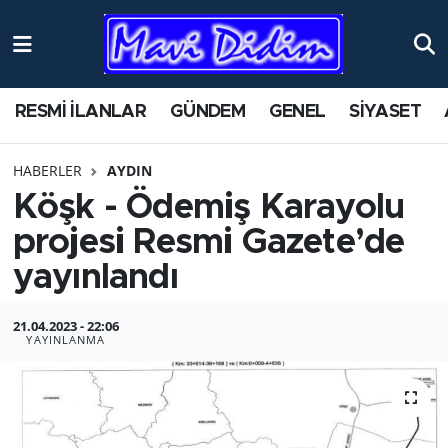
ANTİK YERLER
Nöbetçi Eczaneler
RESMİ İLANLAR
GÜNDEM
GENEL
SİYASET
ASAYİŞ
Hava Durumu
HABERLER
AYDIN
AYDIN
Namaz Vakitleri
Köşk - Ödemiş Karayolu
BİLİM VE TEKNOLOJİ
Trafik Durumu
projesi Resmi Gazete’de
yayınlandı
ÇEVRE
Süper Lig Puan Durumu ve Fikstür
21.04.2023 - 22:06
EĞİTİM
Tüm Manşetler
YAYINLANMA
EKONOMİ
Son Dakika Haberleri
GENEL
Haber Arşivi