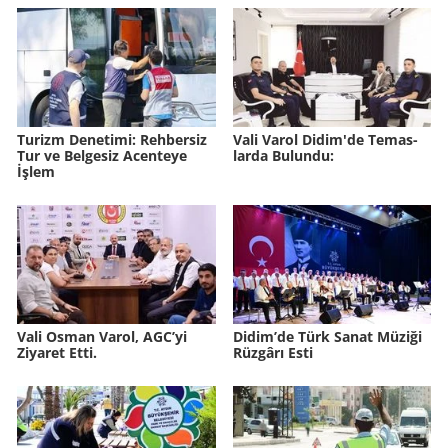
Tu­rizm De­ne­ti­mi: Reh­ber­siz
Vali Varol Didim'de Te­mas­
Tur ve Bel­ge­siz Acen­te­ye
lar­da Bu­lun­du:
İşlem
Vali Osman Varol, AGC’yi
Didim’de Türk Sanat Mü­zi­ği
Ziyaret Etti.
Rüz­gâ­rı Esti