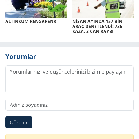
AL­TIN­KUM REN­GA­RENK
NİSAN AYIN­DA 157 BİN
ARAÇ DE­NET­LENDİ: 736
KAZA, 3 CAN KAYBI
Yorumlar
Gönder