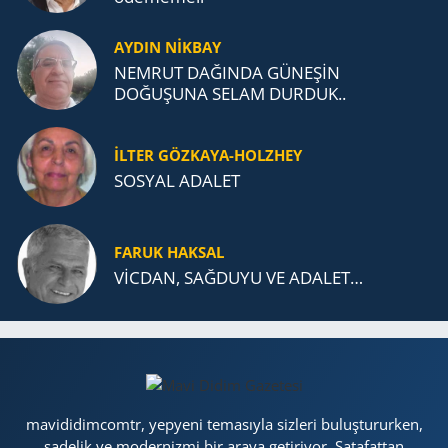
AYDIN NİKBAY
NEMRUT DAĞINDA GÜNEŞİN
DOĞUŞUNA SELAM DURDUK..
İLTER GÖZKAYA-HOLZHEY
SOSYAL ADALET
FARUK HAKSAL
VİCDAN, SAĞ­DU­YU VE ADA­LET…
mavididimcomtr, yepyeni temasıyla sizleri buluştururken,
sadelik ve modernizmi bir araya getiriyor. Şatafattan