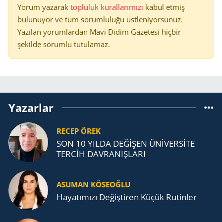
Yorum yazarak
topluluk kurallarımızı
kabul etmiş
bulunuyor ve tüm sorumluluğu üstleniyorsunuz.
Yazılan yorumlardan Mavi Didim Gazetesi hiçbir
şekilde sorumlu tutulamaz.
Yazarlar
RECEP ÖREK
SON 10 YILDA DEĞİŞEN ÜNİVERSİTE
TERCİH DAVRANIŞLARI
ASUMAN KÖSEOĞLU
Ha­ya­tı­mı­zı De­ğiş­ti­ren Küçük Ru­tin­ler