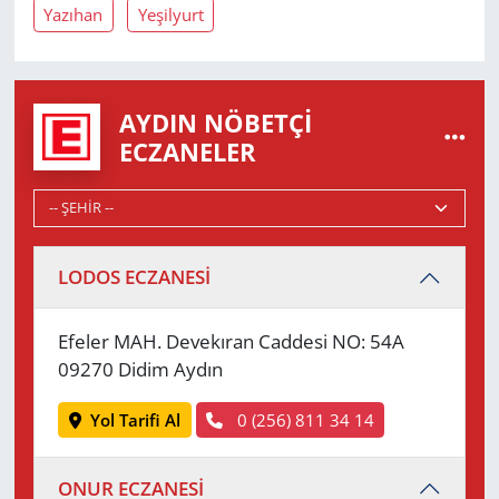
Yazıhan
Yeşilyurt
AYDIN NÖBETÇI
ECZANELER
LODOS ECZANESİ
Efeler MAH. Devekıran Caddesi NO: 54A
09270 Didim Aydın
Yol Tarifi Al
0 (256) 811 34 14
ONUR ECZANESİ