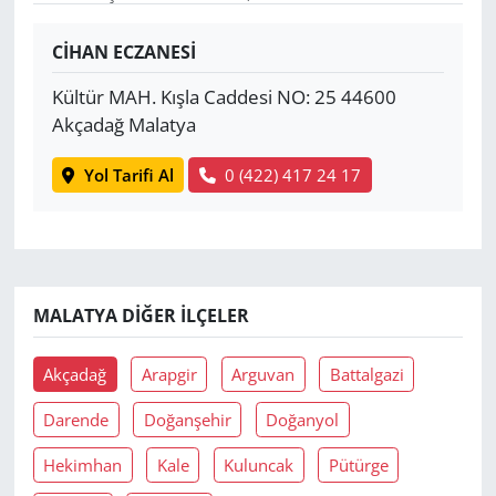
Yerel
CİHAN ECZANESİ
Kültür MAH. Kışla Caddesi NO: 25 44600
Akçadağ Malatya
Yol Tarifi Al
0 (422) 417 24 17
MALATYA DIĞER İLÇELER
Akçadağ
Arapgir
Arguvan
Battalgazi
Darende
Doğanşehir
Doğanyol
Hekimhan
Kale
Kuluncak
Pütürge