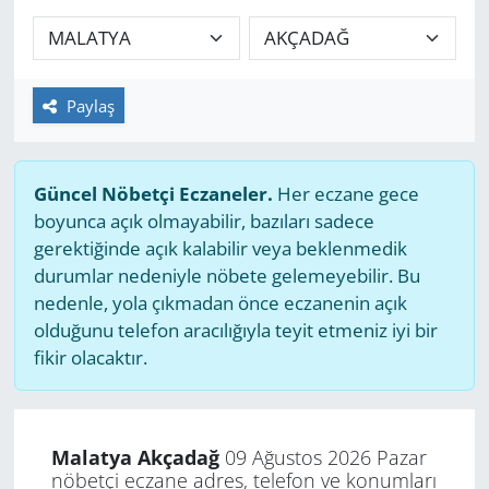
GÜNDEM
HABERDE İNSAN
Paylaş
KÜLTÜR SANAT
Güncel Nöbetçi Eczaneler.
Her eczane gece
MAGAZİN
boyunca açık olmayabilir, bazıları sadece
gerektiğinde açık kalabilir veya beklenmedik
POLİTİKA
durumlar nedeniyle nöbete gelemeyebilir. Bu
nedenle, yola çıkmadan önce eczanenin açık
RESMİ İLANLAR
olduğunu telefon aracılığıyla teyit etmeniz iyi bir
fikir olacaktır.
SAĞLIK
SİYASET
Malatya Akçadağ
09 Ağustos 2026 Pazar
nöbetçi eczane adres, telefon ve konumları
SPOR