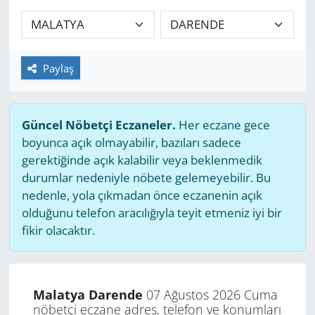
GÜNDEM
HABERDE İNSAN
Paylaş
KÜLTÜR SANAT
Güncel Nöbetçi Eczaneler.
Her eczane gece
MAGAZİN
boyunca açık olmayabilir, bazıları sadece
gerektiğinde açık kalabilir veya beklenmedik
POLİTİKA
durumlar nedeniyle nöbete gelemeyebilir. Bu
nedenle, yola çıkmadan önce eczanenin açık
RESMİ İLANLAR
olduğunu telefon aracılığıyla teyit etmeniz iyi bir
fikir olacaktır.
SAĞLIK
SİYASET
Malatya Darende
07 Ağustos 2026 Cuma
nöbetçi eczane adres, telefon ve konumları
SPOR