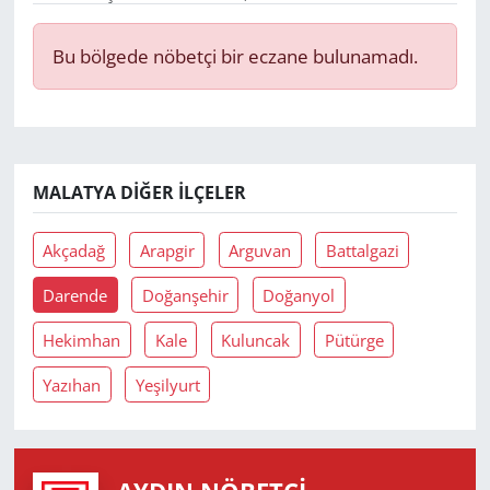
Yerel
Bu bölgede nöbetçi bir eczane bulunamadı.
MALATYA DIĞER İLÇELER
Akçadağ
Arapgir
Arguvan
Battalgazi
Darende
Doğanşehir
Doğanyol
Hekimhan
Kale
Kuluncak
Pütürge
Yazıhan
Yeşilyurt