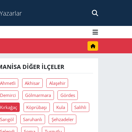
Yazarlar
MANISA DIĞER İLÇELER
Ahmetli
Akhisar
Alaşehir
Demirci
Gölmarmara
Gördes
Kırkağaç
Köprübaşı
Kula
Salihli
Sarıgöl
Saruhanlı
Şehzadeler
Selendi
Soma
Turgutlu