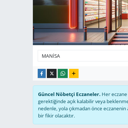
GÜNDEM
HABERDE İNSAN
KÜLTÜR SANAT
MAGAZİN
POLİTİKA
RESMİ İLANLAR
Güncel Nöbetçi Eczaneler.
Her eczane g
SAĞLIK
gerektiğinde açık kalabilir veya beklen
nedenle, yola çıkmadan önce eczanenin açı
SİYASET
bir fikir olacaktır.
SPOR