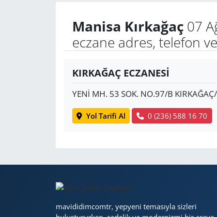
Manisa Kırkağaç
07 A
Yerel
eczane adres, telefon v
KIRKAĞAÇ ECZANESİ
YENİ MH. 53 SOK. NO.97/B KIRKAĞA
Yol Tarifi Al
0 (236) 588 16 70
mavididimcomtr, yepyeni temasıyla sizleri