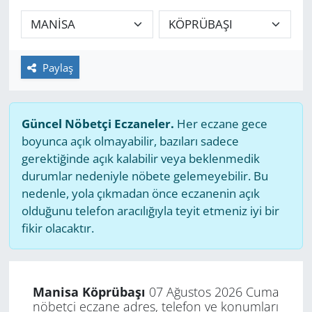
GÜNDEM
HABERDE İNSAN
Paylaş
KÜLTÜR SANAT
Güncel Nöbetçi Eczaneler.
Her eczane gece
MAGAZİN
boyunca açık olmayabilir, bazıları sadece
gerektiğinde açık kalabilir veya beklenmedik
POLİTİKA
durumlar nedeniyle nöbete gelemeyebilir. Bu
nedenle, yola çıkmadan önce eczanenin açık
RESMİ İLANLAR
olduğunu telefon aracılığıyla teyit etmeniz iyi bir
fikir olacaktır.
SAĞLIK
SİYASET
Manisa Köprübaşı
07 Ağustos 2026 Cuma
nöbetçi eczane adres, telefon ve konumları
SPOR