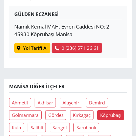
Yerel
GÜLDEN ECZANESİ
Namık Kemal MAH. Evren Caddesi NO: 2
45930 Köprübaşı Manisa
Yol Tarifi Al
0 (236) 571 26 61
MANISA DIĞER İLÇELER
Ahmetli
Akhisar
Alaşehir
Demirci
Gölmarmara
Gördes
Kırkağaç
Köprübaşı
Kula
Salihli
Sarıgöl
Saruhanlı