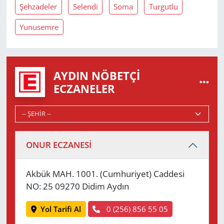
Şehzadeler
Selendi
Soma
Turgutlu
Yunusemre
AYDIN NÖBETÇI
ECZANELER
ONUR ECZANESİ
Akbük MAH. 1001. (Cumhuriyet) Caddesi
NO: 25 09270 Didim Aydın
Yol Tarifi Al
0 (256) 856 55 05