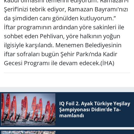
kabul olmasını temenni ediyorum. Ramazan-ı
Şerif’inizi tebrik ediyor, Ramazan Bayramı'nızı
da şimdiden canı gönülden kutluyorum.”
İftar programının ardından yöre sakinleri ile
sohbet eden Pehlivan, yöre halkının yoğun
ilgisiyle karşılandı. Menemen Belediyesinin
iftar sofraları bugün Şehir Parkı’nda Kadir
Gecesi Programı ile devam edecek.(İHA)
IQ Foil 2. Ayak Tür­ki­ye Ye­şi­lay
Şam­pi­yo­na­sı Didim’de Ta­
mam­lan­dı