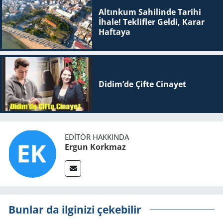
Altınkum Sahilinde Tarihi
İhale! Teklifler Geldi, Karar
Haftaya
Didim’de Çifte Ci­na­yet
EDITÖR HAKKINDA
Ergun Korkmaz
Bunlar da ilginizi çekebilir