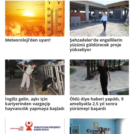
Meteoroloji’den uyarı!
Şehzadeler'de engellilerin
yüzünü güldürecek proje
yükseliyor
İngiliz gelin, aşkı için
Öldü diye haberi yapıldı, 9
kariyerinden vazgeçip
ameliyatla 2,5 yıl sonra
hayvancılık yapmaya başladı
yürümeyi başardı