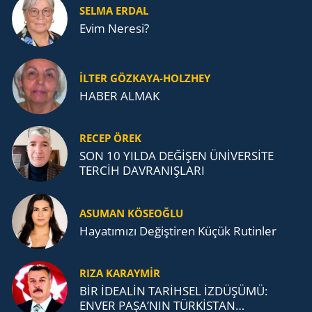
SELMA ERDAL
Evim Neresi?
İLTER GÖZKAYA-HOLZHEY
HABER ALMAK
RECEP ÖREK
SON 10 YILDA DEĞİŞEN ÜNİVERSİTE
TERCİH DAVRANIŞLARI
ASUMAN KÖSEOĞLU
Ha­ya­tı­mı­zı De­ğiş­ti­ren Küçük Ru­tin­ler
RIZA KARAYMIR
BİR İDEALİN TARİHSEL İZDÜŞÜMÜ:
ENVER PAŞA’NIN TÜRKİSTAN