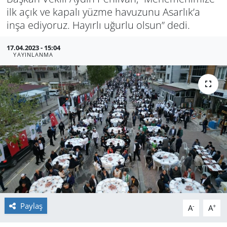
ilk açık ve kapalı yüzme havuzunu Asarlık’a
GÜNDEM
inşa ediyoruz. Hayırlı uğurlu olsun” dedi.
HABERDE İNSAN
17.04.2023 - 15:04
YAYINLANMA
KÜLTÜR SANAT
MAGAZİN
POLİTİKA
RESMİ İLANLAR
SAĞLIK
SİYASET
Paylaş
-
+
A
A
SPOR