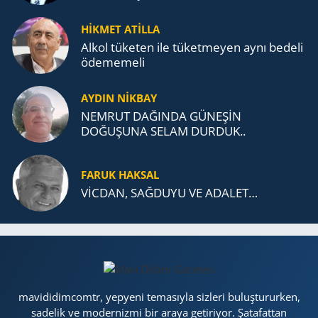
MÜCADELESİ VE TÜRK DEVLETLERİ
TEŞKİLATI’NA UZANAN MİRASI
HİKMET ATİLLA
Alkol tü­ke­ten ile tü­ket­me­yen aynı be­de­li
öde­me­me­li
AYDIN NİKBAY
NEMRUT DAĞINDA GÜNEŞİN
DOĞUŞUNA SELAM DURDUK..
FARUK HAKSAL
VİCDAN, SAĞ­DU­YU VE ADA­LET…
mavididimcomtr, yepyeni temasıyla sizleri buluştururken,
sadelik ve modernizmi bir araya getiriyor. Şatafattan