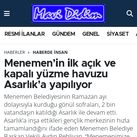
ANTİK YERLER
Nöbetçi Eczaneler
RESMİ İLANLAR
GÜNDEM
GENEL
SİYASET
ASAYİŞ
Hava Durumu
HABERLER
HABERDE İNSAN
AYDIN
Namaz Vakitleri
Menemen’in ilk açık ve
BİLİM VE TEKNOLOJİ
Trafik Durumu
kapalı yüzme havuzu
Asarlık’a yapılıyor
ÇEVRE
Süper Lig Puan Durumu ve Fikstür
Menemen Belediyesinin Ramazan ayı
EĞİTİM
Tüm Manşetler
dolayısıyla kurduğu gönül sofraları, 2 bin
vatandaşın katıldığı Asarlık ile devam etti.
EKONOMİ
Son Dakika Haberleri
Asarlık’a inşa ettikleri gençlik merkezinin hızla
tamamlandığını ifade eden Menemen Belediye
GENEL
Haber Arşivi
Başkan Vekili Aydın Pehlivan, “Menemenimize