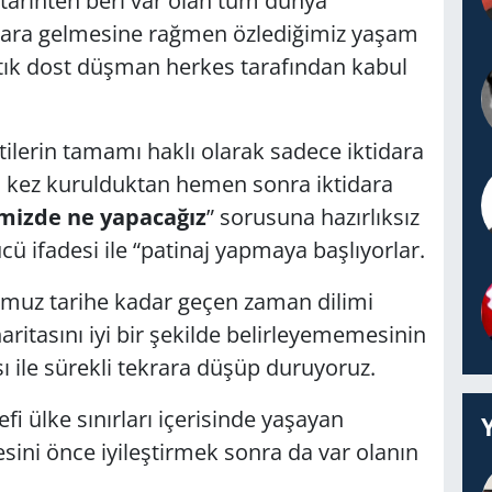
z tarihten beri var olan tüm dünya
idara gelmesine rağmen özlediğimiz yaşam
rtık dost düşman herkes tarafından kabul
tilerin tamamı haklı olarak sadece iktidara
u kez kurulduktan hemen sonra iktidara
imizde ne yapacağız
” sorusuna hazırlıksız
ü ifadesi ile “patinaj yapmaya başlıyorlar.
umuz tarihe kadar geçen zaman dilimi
ritasını iyi bir şekilde belirleyememesinin
ı ile sürekli tekrara düşüp duruyoruz.
defi ülke sınırları içerisinde yaşayan
sini önce iyileştirmek sonra da var olanın