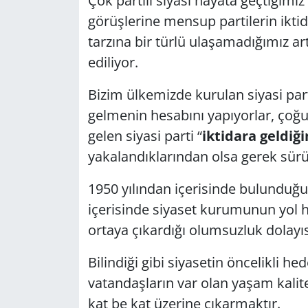
Çok partili siyasi hayata geçtiğimi
görüşlerine mensup partilerin ikt
GÜNDEM
tarzına bir türlü ulaşamadığımız a
HABERDE İNSAN
ediliyor.
Bizim ülkemizde kurulan siyasi par
KÜLTÜR SANAT
gelmenin hesabını yapıyorlar, çoğ
MAGAZİN
gelen siyasi parti “
iktidara geldiğ
yakalandıklarından olsa gerek sürüc
POLİTİKA
1950 yılından içerisinde bulunduğ
RESMİ İLANLAR
içerisinde siyaset kurumunun yol ha
ortaya çıkardığı olumsuzluk dolayıs
SAĞLIK
Bilindiği gibi siyasetin öncelikli he
SİYASET
vatandaşların var olan yaşam kalite
kat be kat üzerine çıkarmaktır.
SPOR