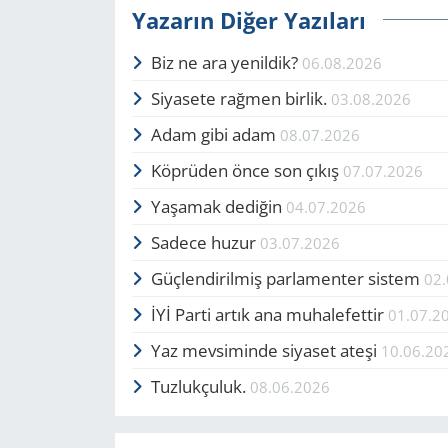
Yazarın Diğer Yazıları
Biz ne ara yenildik?
06.08.2026
Siyasete rağmen birlik.
03.08.2026
Adam gibi adam
08.07.2026
Köprüden önce son çıkış
07.07.2026
Yaşamak dediğin
04.07.2026
Sadece huzur
03.07.2026
Güçlendirilmiş parlamenter sistem
02
İYİ Parti artık ana muhalefettir
01.07.2
Yaz mevsiminde siyaset ateşi
10.06.20
Tuzlukçuluk.
08.06.2026