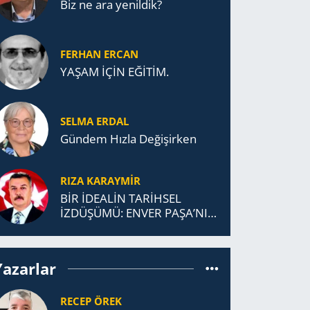
Biz ne ara yenildik?
FERHAN ERCAN
YAŞAM İÇİN EĞİTİM.
SELMA ERDAL
Gündem Hızla Değişirken
RIZA KARAYMIR
BİR İDEALİN TARİHSEL
İZDÜŞÜMÜ: ENVER PAŞA’NIN
TÜRKİSTAN MÜCADELESİ VE
TÜRK DEVLETLERİ
TEŞKİLATI’NA UZANAN
Yazarlar
MİRASI
RECEP ÖREK