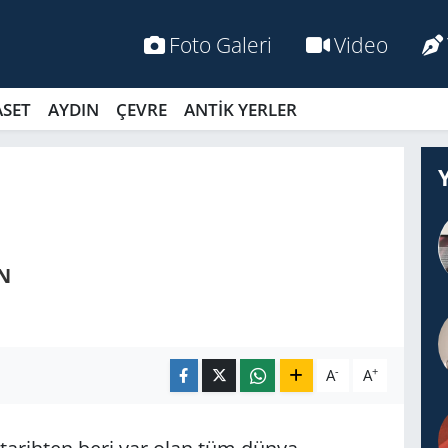
Foto Galeri
Video
ASET
AYDIN
ÇEVRE
ANTİK YERLER
N
-
+
A
A