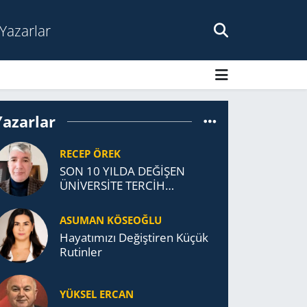
Yazarlar
Yazarlar
RECEP ÖREK
SON 10 YILDA DEĞİŞEN
ÜNİVERSİTE TERCİH
DAVRANIŞLARI
ASUMAN KÖSEOĞLU
Ha­ya­tı­mı­zı De­ğiş­ti­ren Küçük
Ru­tin­ler
YÜKSEL ERCAN