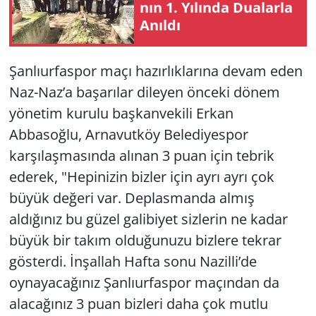
nın 1. Yı­lın­da Du­alar­la
Anıl­dı
Yerel
Şanlıurfaspor maçı hazırlıklarına devam eden
Naz-Naz’a başarılar dileyen önceki dönem
yönetim kurulu başkanvekili Erkan
Abbasoğlu, Arnavutköy Belediyespor
karşılaşmasında alınan 3 puan için tebrik
ederek, "Hepinizin bizler için ayrı ayrı çok
büyük değeri var. Deplasmanda almış
aldığınız bu güzel galibiyet sizlerin ne kadar
büyük bir takım olduğunuzu bizlere tekrar
gösterdi. İnşallah Hafta sonu Nazilli’de
oynayacağınız Şanlıurfaspor maçından da
alacağınız 3 puan bizleri daha çok mutlu