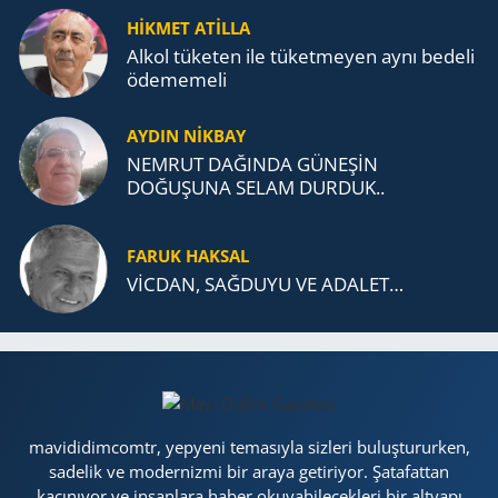
TEŞKİLATI’NA UZANAN MİRASI
HİKMET ATİLLA
Alkol tü­ke­ten ile tü­ket­me­yen aynı be­de­li
öde­me­me­li
AYDIN NİKBAY
NEMRUT DAĞINDA GÜNEŞİN
DOĞUŞUNA SELAM DURDUK..
FARUK HAKSAL
VİCDAN, SAĞ­DU­YU VE ADA­LET…
mavididimcomtr, yepyeni temasıyla sizleri buluştururken,
sadelik ve modernizmi bir araya getiriyor. Şatafattan
kaçınıyor ve insanlara haber okuyabilecekleri bir altyapı