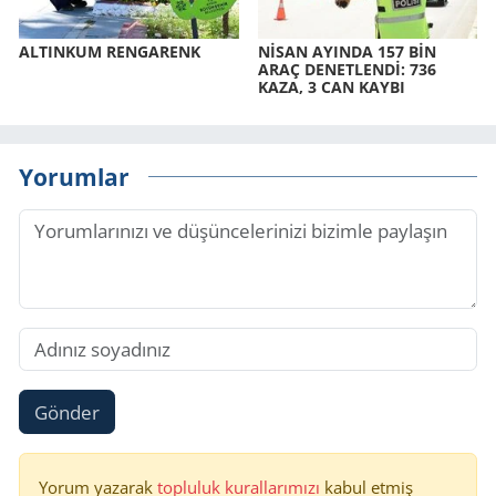
AL­TIN­KUM REN­GA­RENK
NİSAN AYIN­DA 157 BİN
ARAÇ DE­NET­LENDİ: 736
KAZA, 3 CAN KAYBI
Yorumlar
Gönder
Yorum yazarak
topluluk kurallarımızı
kabul etmiş