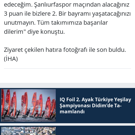
edeceğim. Şanlıurfaspor maçından alacağınız
3 puan ile bizlere 2. Bir bayramı yaşatacağınızı
unutmayın. Tüm takımımıza başarılar
dilerim" diye konuştu.
Ziyaret çekilen hatıra fotoğrafı ile son buldu.
(İHA)
IQ Foil 2. Ayak Tür­ki­ye Ye­şi­lay
Şam­pi­yo­na­sı Didim’de Ta­
mam­lan­dı