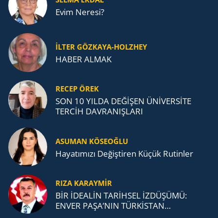
Evim Neresi?
İLTER GÖZKAYA-HOLZHEY
HABER ALMAK
RECEP ÖREK
SON 10 YILDA DEĞİŞEN ÜNİVERSİTE
TERCİH DAVRANIŞLARI
ASUMAN KÖSEOĞLU
Ha­ya­tı­mı­zı De­ğiş­ti­ren Küçük Ru­tin­ler
RIZA KARAYMIR
BİR İDEALİN TARİHSEL İZDÜŞÜMÜ:
ENVER PAŞA’NIN TÜRKİSTAN
MÜCADELESİ VE TÜRK DEVLETLERİ