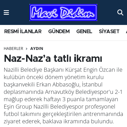
ANTİK YERLER
Nöbetçi Eczaneler
RESMİ İLANLAR
GÜNDEM
GENEL
SİYASET
ASAYİŞ
Hava Durumu
HABERLER
AYDIN
AYDIN
Namaz Vakitleri
Naz-Naz’a tatlı ikramı
BİLİM VE TEKNOLOJİ
Trafik Durumu
Nazilli Belediye Başkanı Kürşat Engin Özcan ile
kulübün önceki dönem yönetim kurulu
ÇEVRE
Süper Lig Puan Durumu ve Fikstür
başkanvekili Erkan Abbasoğlu, İstanbul
deplasmanında Arnavutköy Belediyespor'u 2-1
EĞİTİM
Tüm Manşetler
mağlup ederek haftayı 3 puanla tamamlayan
Eşin Group Nazilli Belediyespor profesyonel
EKONOMİ
Son Dakika Haberleri
futbol takımını gerçekleştirilen antrenmanında
ziyaret ederek, baklava ikramında bulundu.
GENEL
Haber Arşivi