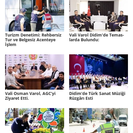
Tu­rizm De­ne­ti­mi: Reh­ber­siz
Vali Varol Didim'de Te­mas­
Tur ve Bel­ge­siz Acen­te­ye
lar­da Bu­lun­du:
İşlem
Vali Osman Varol, AGC’yi
Didim’de Türk Sanat Mü­zi­ği
Ziyaret Etti.
Rüz­gâ­rı Esti