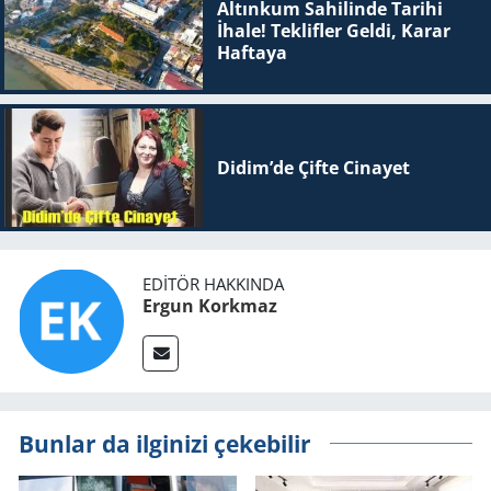
Altınkum Sahilinde Tarihi
İhale! Teklifler Geldi, Karar
Haftaya
Didim’de Çifte Ci­na­yet
EDITÖR HAKKINDA
Ergun Korkmaz
Bunlar da ilginizi çekebilir