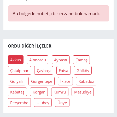
Yerel
Bu bölgede nöbetçi bir eczane bulunamadı.
ORDU DIĞER İLÇELER
Akkuş
Altınordu
Aybastı
Çamaş
Çatalpınar
Çaybaşı
Fatsa
Gölköy
Gülyalı
Gürgentepe
İkizce
Kabadüz
Kabataş
Korgan
Kumru
Mesudiye
Perşembe
Ulubey
Ünye