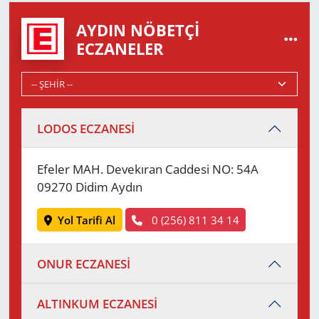
AYDIN NÖBETÇI
ECZANELER
LODOS ECZANESİ
Efeler MAH. Devekıran Caddesi NO: 54A
09270 Didim Aydın
Yol Tarifi Al
0 (256) 811 34 14
ONUR ECZANESİ
ALTINKUM ECZANESİ