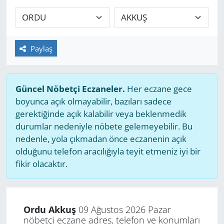
GÜNDEM
HABERDE İNSAN
Paylaş
KÜLTÜR SANAT
Güncel Nöbetçi Eczaneler.
Her eczane gece
MAGAZİN
boyunca açık olmayabilir, bazıları sadece
gerektiğinde açık kalabilir veya beklenmedik
POLİTİKA
durumlar nedeniyle nöbete gelemeyebilir. Bu
nedenle, yola çıkmadan önce eczanenin açık
RESMİ İLANLAR
olduğunu telefon aracılığıyla teyit etmeniz iyi bir
fikir olacaktır.
SAĞLIK
SİYASET
Ordu Akkuş
09 Ağustos 2026 Pazar
nöbetçi eczane adres, telefon ve konumları
SPOR