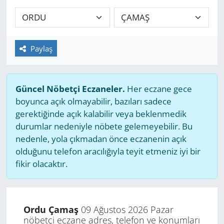
GÜNDEM
HABERDE İNSAN
Paylaş
KÜLTÜR SANAT
Güncel Nöbetçi Eczaneler.
Her eczane gece
MAGAZİN
boyunca açık olmayabilir, bazıları sadece
gerektiğinde açık kalabilir veya beklenmedik
POLİTİKA
durumlar nedeniyle nöbete gelemeyebilir. Bu
nedenle, yola çıkmadan önce eczanenin açık
RESMİ İLANLAR
olduğunu telefon aracılığıyla teyit etmeniz iyi bir
fikir olacaktır.
SAĞLIK
SİYASET
Ordu Çamaş
09 Ağustos 2026 Pazar
nöbetçi eczane adres, telefon ve konumları
SPOR