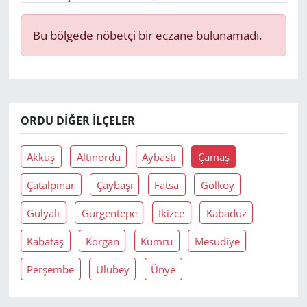
Yerel
Bu bölgede nöbetçi bir eczane bulunamadı.
ORDU DIĞER İLÇELER
Akkuş
Altınordu
Aybastı
Çamaş
Çatalpınar
Çaybaşı
Fatsa
Gölköy
Gülyalı
Gürgentepe
İkizce
Kabadüz
Kabataş
Korgan
Kumru
Mesudiye
Perşembe
Ulubey
Ünye