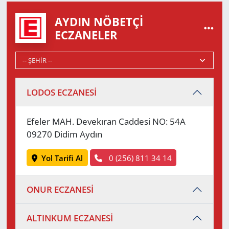
AYDIN NÖBETÇI
ECZANELER
LODOS ECZANESİ
Efeler MAH. Devekıran Caddesi NO: 54A
09270 Didim Aydın
Yol Tarifi Al
0 (256) 811 34 14
ONUR ECZANESİ
ALTINKUM ECZANESİ