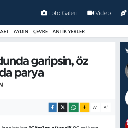
Foto Galeri
Video
ASET
AYDIN
ÇEVRE
ANTİK YERLER
unda garipsin, öz
da parya
N
-
+
A
A