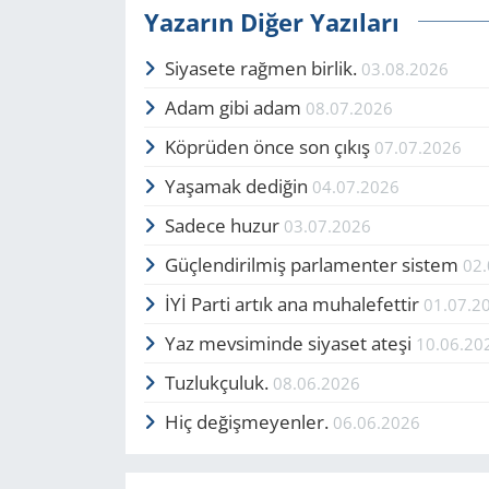
Yazarın Diğer Yazıları
Siyasete rağmen birlik.
03.08.2026
Adam gibi adam
08.07.2026
Köprüden önce son çıkış
07.07.2026
Yaşamak dediğin
04.07.2026
Sadece huzur
03.07.2026
Güçlendirilmiş parlamenter sistem
02
İYİ Parti artık ana muhalefettir
01.07.2
Yaz mevsiminde siyaset ateşi
10.06.20
Tuzlukçuluk.
08.06.2026
Hiç değişmeyenler.
06.06.2026