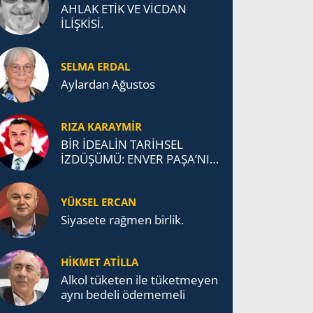
AHLAK ETİK VE VİCDAN
İLİŞKİSİ.
SELMA ERDAL
Aylardan Ağustos
RIZA KARAYMIR
BİR İDEALİN TARİHSEL
İZDÜŞÜMÜ: ENVER PAŞA’NIN
TÜRKİSTAN MÜCADELESİ VE
TÜRK DEVLETLERİ
YÜKSEL ERCAN
TEŞKİLATI’NA UZANAN
MİRASI
Siyasete rağmen birlik.
HİKMET ATİLLA
Alkol tü­ke­ten ile tü­ket­me­yen
aynı be­de­li öde­me­me­li