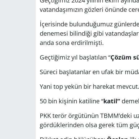
Geçtiğimiz 2024 yılının ekim ayında
vatandaşımızın gözleri önünde cer
GÜNDEM
İçerisinde bulunduğumuz günlerde t
HABERDE İNSAN
denemesi bilindiği gibi vatandaşları
anda sona erdirilmişti.
KÜLTÜR SANAT
Geçtiğimiz yıl başlatılan “
Çözüm sü
MAGAZİN
Süreci başlatanlar en ufak bir müd
POLİTİKA
Yani top yekün bir harekat mevcut
RESMİ İLANLAR
50 bin kişinin katiline “
katil”
demek 
SAĞLIK
PKK terör örgütünün TBMM’deki uzan
SİYASET
gördüklerinden olsa gerek tüm güçler
SPOR