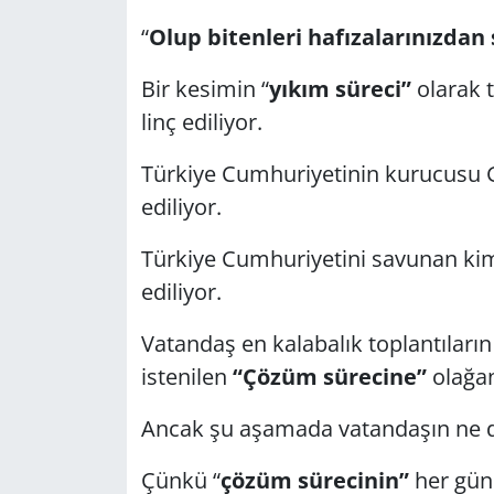
“
Olup bitenleri hafızalarınızdan s
Bir kesimin “
yıkım süreci”
olarak t
linç ediliyor.
Türkiye Cumhuriyetinin kurucusu 
ediliyor.
Türkiye Cumhuriyetini savunan kim v
ediliyor.
Vatandaş en kalabalık toplantıların
istenilen
“Çözüm sürecine”
olağan
Ancak şu aşamada vatandaşın ne d
Çünkü “
çözüm sürecinin”
her gün 