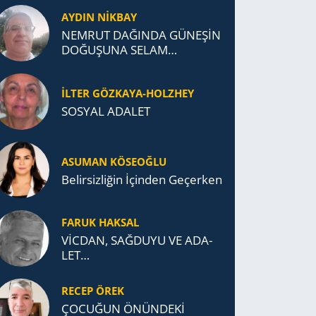
AYDIN NİKBAY
NEMRUT DAĞINDA GÜNEŞİN
DOĞUŞUNA SELAM
DURDUK..
İLTER GÖZKAYA-HOLZHEY
SOSYAL ADALET
ASUMAN KÖSEOĞLU
Belirsizliğin İçinden Geçerken
FARUK HAKSAL
VİCDAN, SAĞ­DU­YU VE ADA­
LET…
RECEP ÖREK
ÇOCUĞUN ÖNÜNDEKİ