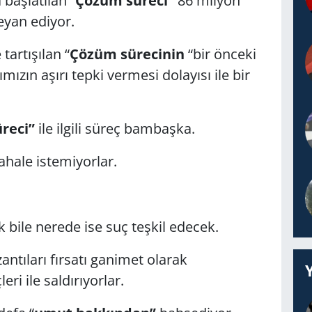
 başlatılan “
Çözüm süreci”
86 milyon
eyan ediyor.
artışılan “
Çözüm sürecinin
“bir önceki
mızın aşırı tepki vermesi dolayısı ile bir
reci”
ile ilgili süreç bambaşka.
ahale istemiyorlar.
.
bile nerede ise suç teşkil edecek.
tıları fırsatı ganimet olarak
i ile saldırıyorlar.