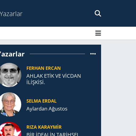
Yazarlar
Yazarlar
FERHAN ERCAN
AHLAK ETİK VE VİCDAN
İLİŞKİSİ.
SELMA ERDAL
Aylardan Ağustos
RIZA KARAYMIR
BİR İDEALİN TARİHSEL