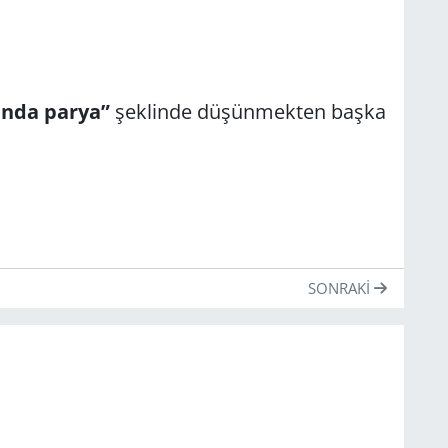
ında parya”
şeklinde düşünmekten başka
SONRAKI