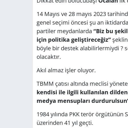
Dikkat edin bölücübaşı
Öcalan
ilk 
14 Mayıs ve 28 mayıs 2023 tarihind
Yerel
genel seçimi öncesi şu an iktidar
partiler meydanlarda
“Biz bu şeki
için politika geliştireceğiz”
şekli
böyle bir destek alabilirlermiydi ?
olacaktır.
Akıl almaz işler oluyor.
TBMM çatısı altında meclisi yönete
kendisi ile ilgili kullanılan dilde
medya mensupları durdurulsun
1984 yılında PKK terör örgütünün Si
üzerinden 41 yıl geçti.