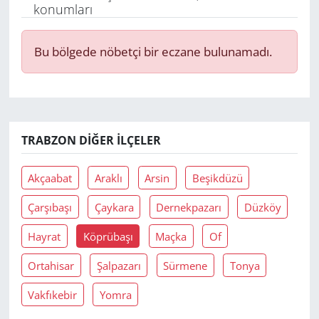
konumları
Yerel
Bu bölgede nöbetçi bir eczane bulunamadı.
TRABZON DIĞER İLÇELER
Akçaabat
Araklı
Arsin
Beşikdüzü
Çarşıbaşı
Çaykara
Dernekpazarı
Düzköy
Hayrat
Köprübaşı
Maçka
Of
Ortahisar
Şalpazarı
Sürmene
Tonya
Vakfıkebir
Yomra