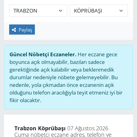
GÜNDEM
HABERDE İNSAN
Paylaş
KÜLTÜR SANAT
Güncel Nöbetçi Eczaneler.
Her eczane gece
MAGAZİN
boyunca açık olmayabilir, bazıları sadece
gerektiğinde açık kalabilir veya beklenmedik
POLİTİKA
durumlar nedeniyle nöbete gelemeyebilir. Bu
nedenle, yola çıkmadan önce eczanenin açık
RESMİ İLANLAR
olduğunu telefon aracılığıyla teyit etmeniz iyi bir
fikir olacaktır.
SAĞLIK
SİYASET
Trabzon Köprübaşı
07 Ağustos 2026
Cuma nöbetçi eczane adres, telefon ve
SPOR