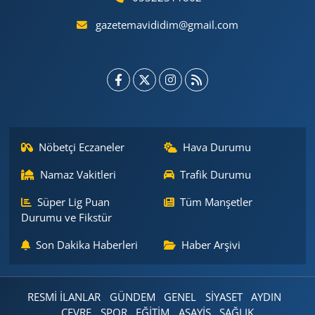
gazetemavididim@gmail.com
Nöbetçi Eczaneler
Hava Durumu
Namaz Vakitleri
Trafik Durumu
Süper Lig Puan
Tüm Manşetler
Durumu ve Fikstür
Son Dakika Haberleri
Haber Arşivi
RESMİ İLANLAR
GÜNDEM
GENEL
SİYASET
AYDIN
ÇEVRE
SPOR
EĞİTİM
ASAYİŞ
SAĞLIK