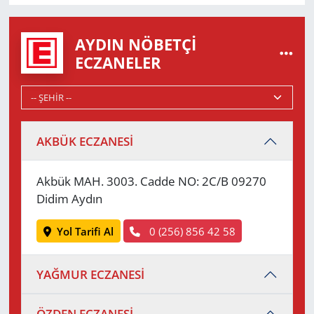
AYDIN NÖBETÇI
ECZANELER
AKBÜK ECZANESİ
Akbük MAH. 3003. Cadde NO: 2C/B 09270
Didim Aydın
Yol Tarifi Al
0 (256) 856 42 58
YAĞMUR ECZANESİ
ÖZDEN ECZANESİ