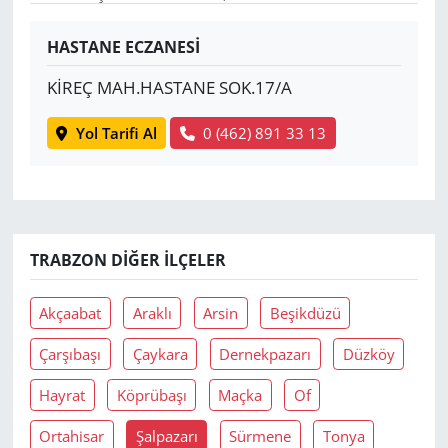
Yerel
HASTANE ECZANESİ
KİREÇ MAH.HASTANE SOK.17/A
Yol Tarifi Al
0 (462) 891 33 13
TRABZON DIĞER İLÇELER
Akçaabat
Araklı
Arsin
Beşikdüzü
Çarşıbaşı
Çaykara
Dernekpazarı
Düzköy
Hayrat
Köprübaşı
Maçka
Of
Ortahisar
Şalpazarı
Sürmene
Tonya