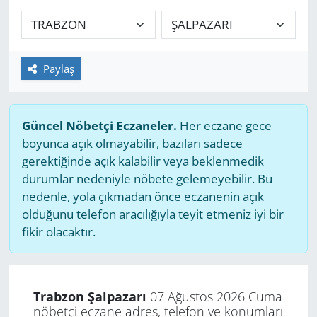
GÜNDEM
HABERDE İNSAN
Paylaş
KÜLTÜR SANAT
Güncel Nöbetçi Eczaneler.
Her eczane gece
MAGAZİN
boyunca açık olmayabilir, bazıları sadece
gerektiğinde açık kalabilir veya beklenmedik
POLİTİKA
durumlar nedeniyle nöbete gelemeyebilir. Bu
nedenle, yola çıkmadan önce eczanenin açık
RESMİ İLANLAR
olduğunu telefon aracılığıyla teyit etmeniz iyi bir
fikir olacaktır.
SAĞLIK
SİYASET
Trabzon Şalpazarı
07 Ağustos 2026 Cuma
nöbetçi eczane adres, telefon ve konumları
SPOR