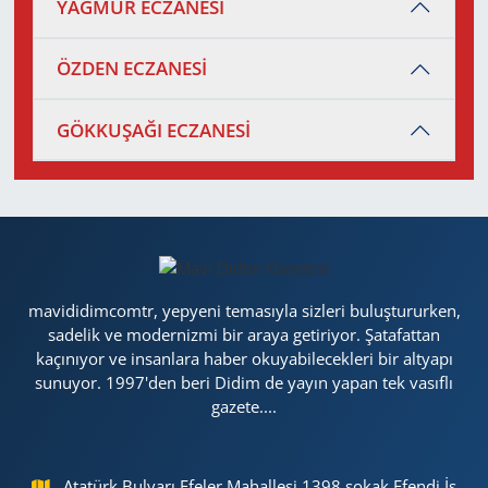
YAĞMUR ECZANESİ
ÖZDEN ECZANESİ
GÖKKUŞAĞI ECZANESİ
mavididimcomtr, yepyeni temasıyla sizleri buluştururken,
sadelik ve modernizmi bir araya getiriyor. Şatafattan
kaçınıyor ve insanlara haber okuyabilecekleri bir altyapı
sunuyor. 1997'den beri Didim de yayın yapan tek vasıflı
gazete....
Atatürk Bulvarı Efeler Mahallesi 1398 sokak Efendi İş