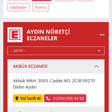
Vakfıkebir
Yomra
AYDIN NÖBETÇI
ECZANELER
AKBÜK ECZANESİ
Akbük MAH. 3003. Cadde NO: 2C/B 09270
Didim Aydın
Yol Tarifi Al
0 (256) 856 42 58