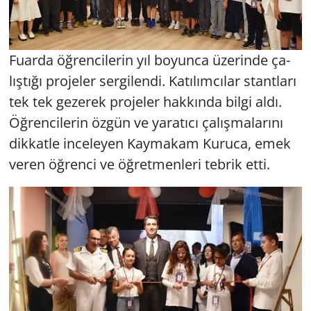
Fu­ar­da öğ­ren­ci­le­rin yıl bo­yun­ca üze­rin­de ça­
lış­tı­ğı pro­je­ler ser­gi­len­di. Ka­tı­lım­cı­lar stant­la­rı
tek tek ge­ze­rek pro­je­ler hak­kın­da bilgi aldı.
Öğ­ren­ci­le­rin özgün ve ya­ra­tı­cı ça­lış­ma­la­rı­nı
dik­kat­le in­ce­le­yen Kay­ma­kam Ku­ru­ca, emek
veren öğ­ren­ci ve öğ­ret­men­le­ri teb­rik etti.