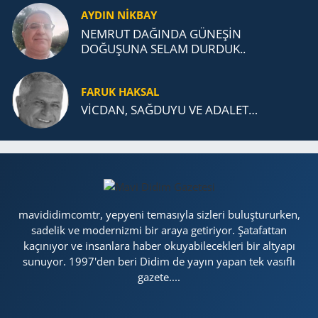
AYDIN NİKBAY
NEMRUT DAĞINDA GÜNEŞİN
DOĞUŞUNA SELAM DURDUK..
FARUK HAKSAL
VİCDAN, SAĞ­DU­YU VE ADA­LET…
mavididimcomtr, yepyeni temasıyla sizleri buluştururken,
sadelik ve modernizmi bir araya getiriyor. Şatafattan
kaçınıyor ve insanlara haber okuyabilecekleri bir altyapı
sunuyor. 1997'den beri Didim de yayın yapan tek vasıflı
gazete....