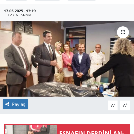
GÜNDEM
17.05.2025 - 13:19
YAYINLANMA
HABERDE İNSAN
KÜLTÜR SANAT
MAGAZİN
POLİTİKA
RESMİ İLANLAR
SAĞLIK
Paylaş
-
+
A
A
SİYASET
ES­NA­FIN DERDİNİ AN­
SPOR