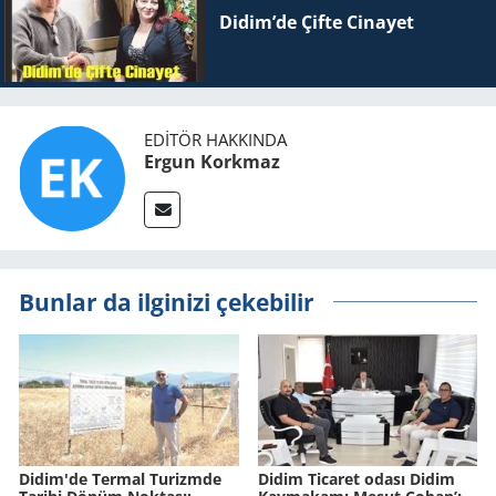
Didim’de Çifte Ci­na­yet
EDITÖR HAKKINDA
Ergun Korkmaz
Bunlar da ilginizi çekebilir
Didim'de Ter­mal Tu­rizm­de
Didim Ticaret odası Didim