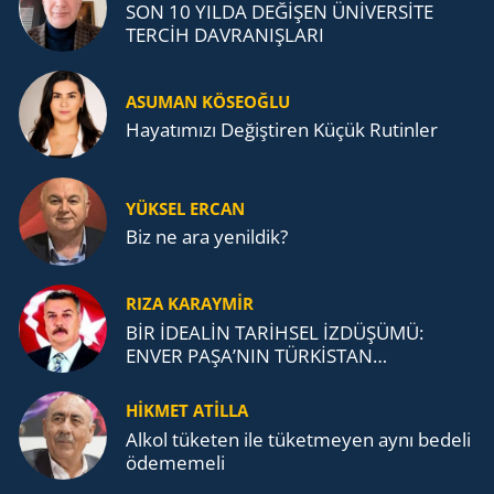
SON 10 YILDA DEĞİŞEN ÜNİVERSİTE
TERCİH DAVRANIŞLARI
ASUMAN KÖSEOĞLU
Ha­ya­tı­mı­zı De­ğiş­ti­ren Küçük Ru­tin­ler
YÜKSEL ERCAN
Biz ne ara yenildik?
RIZA KARAYMIR
BİR İDEALİN TARİHSEL İZDÜŞÜMÜ:
ENVER PAŞA’NIN TÜRKİSTAN
MÜCADELESİ VE TÜRK DEVLETLERİ
TEŞKİLATI’NA UZANAN MİRASI
HİKMET ATİLLA
Alkol tü­ke­ten ile tü­ket­me­yen aynı be­de­li
öde­me­me­li