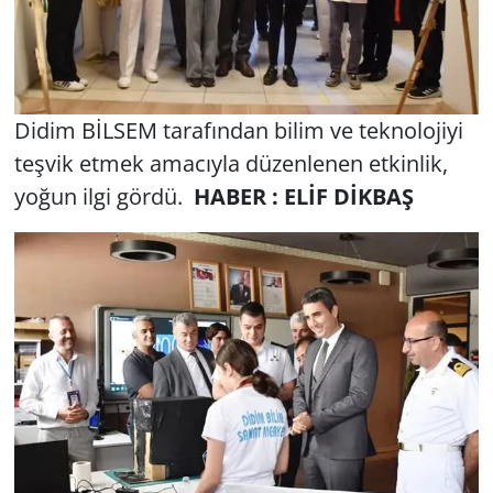
Didim BİLSEM ta­ra­fın­dan bilim ve tek­no­lo­ji­yi
teş­vik etmek ama­cıy­la dü­zen­le­nen et­kin­lik,
yoğun ilgi gördü.
HABER : ELİF DİKBAŞ