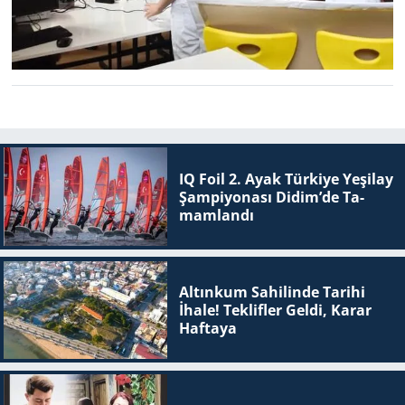
IQ Foil 2. Ayak Tür­ki­ye Ye­şi­lay
Şam­pi­yo­na­sı Didim’de Ta­
mam­lan­dı
Altınkum Sahilinde Tarihi
İhale! Teklifler Geldi, Karar
Haftaya