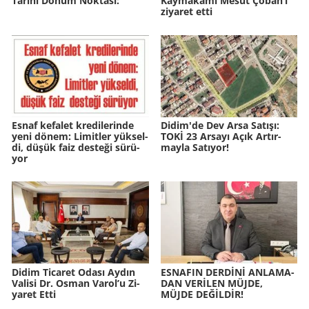
Ta­ri­hi Dönüm Nok­ta­sı:
Kaymakamı Mesut Çoban’ı
ziyaret etti
Esnaf ke­fa­let kre­di­le­rin­de
Didim'de Dev Arsa Sa­tı­şı:
yeni dönem: Li­mit­ler yük­sel­
TOKİ 23 Ar­sa­yı Açık Ar­tır­
di, düşük faiz des­te­ği sü­rü­
may­la Sa­tı­yor!
yor
Didim Ti­ca­ret Odası Aydın
ES­NA­FIN DERDİNİ AN­LA­MA­
Va­li­si Dr. Osman Varol’u Zi­
DAN VERİLEN MÜJDE,
ya­ret Etti
MÜJDE DEĞİLDİR!