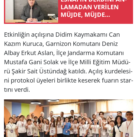
LA­MA­DAN VERİLEN
MÜJDE, MÜJDE
Yerel
DEĞİLDİR!
Et­kin­li­ğin açı­lı­şı­na Didim Kay­ma­ka­mı Can
Kazım Ku­ru­ca, Gar­ni­zon Ko­mu­ta­nı Deniz
Albay Erkut Aslan, İlçe Jan­dar­ma Ko­mu­ta­nı
Mus­ta­fa Gani Solak ve İlçe Milli Eği­tim Mü­dü­
rü Şakir Sait Üs­tün­dağ ka­tıl­dı. Açı­lış kur­de­le­si­
ni pro­to­kol üye­le­ri bir­lik­te ke­se­rek fu­arın star­
tı­nı verdi.