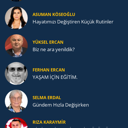
ASUMAN KÖSEOĞLU
Ha­ya­tı­mı­zı De­ğiş­ti­ren Küçük Ru­tin­ler
YÜKSEL ERCAN
Biz ne ara yenildik?
FERHAN ERCAN
YAŞAM İÇİN EĞİTİM.
SELMA ERDAL
Gündem Hızla Değişirken
RIZA KARAYMIR