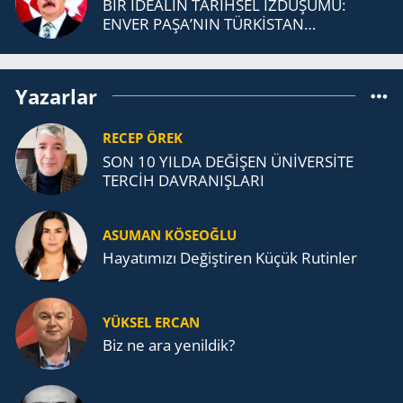
BİR İDEALİN TARİHSEL İZDÜŞÜMÜ:
ENVER PAŞA’NIN TÜRKİSTAN
MÜCADELESİ VE TÜRK DEVLETLERİ
TEŞKİLATI’NA UZANAN MİRASI
Yazarlar
RECEP ÖREK
SON 10 YILDA DEĞİŞEN ÜNİVERSİTE
TERCİH DAVRANIŞLARI
ASUMAN KÖSEOĞLU
Ha­ya­tı­mı­zı De­ğiş­ti­ren Küçük Ru­tin­ler
YÜKSEL ERCAN
Biz ne ara yenildik?