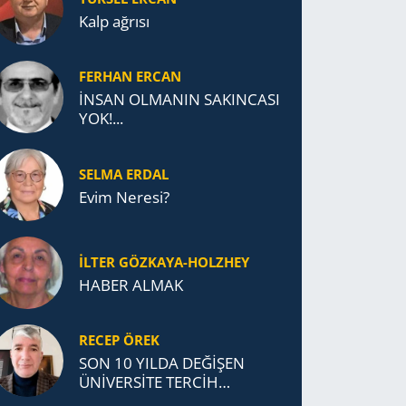
Kalp ağrısı
FERHAN ERCAN
İNSAN OLMANIN SAKINCASI
YOK!...
SELMA ERDAL
Evim Neresi?
İLTER GÖZKAYA-HOLZHEY
HABER ALMAK
RECEP ÖREK
SON 10 YILDA DEĞİŞEN
ÜNİVERSİTE TERCİH
DAVRANIŞLARI