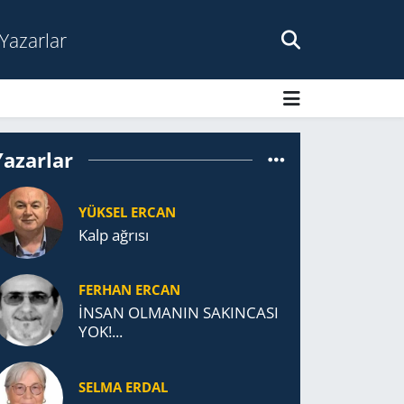
Yazarlar
Yazarlar
YÜKSEL ERCAN
Kalp ağrısı
FERHAN ERCAN
İNSAN OLMANIN SAKINCASI
YOK!...
SELMA ERDAL