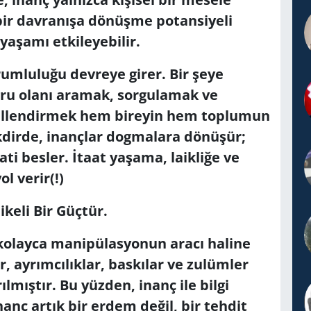
 bir davranışa dönüşme potansiyeli
 yaşamı etkileyebilir.
rumluluğu devreye girer. Bir şeye
ru olanı aramak, sorgulamak ve
killendirmek hem bireyin hem toplumun
kdirde, inançlar dogmalara dönüşür;
ti besler. İtaat yaşama, laikliğe ve
l verir(!)
keli Bir Güçtür.
kolayca manipülasyonun aracı haline
r, ayrımcılıklar, baskılar ve zulümler
lmıştır. Bu yüzden, inanç ile bilgi
anç artık bir erdem değil, bir tehdit