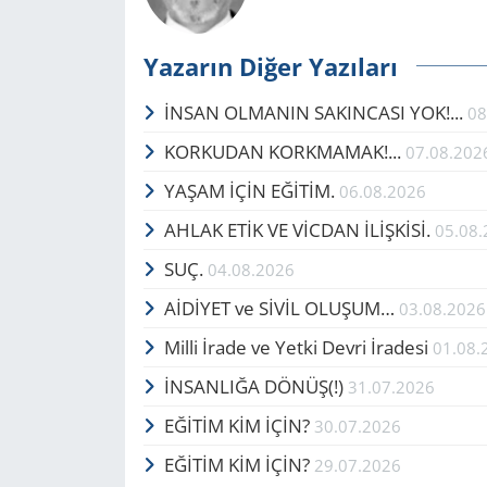
Yazarın Diğer Yazıları
İNSAN OLMANIN SAKINCASI YOK!...
08
KORKUDAN KORKMAMAK!...
07.08.202
YAŞAM İÇİN EĞİTİM.
06.08.2026
AHLAK ETİK VE VİCDAN İLİŞKİSİ.
05.08
SUÇ.
04.08.2026
AİDİYET ve SİVİL OLUŞUM…
03.08.2026
Milli İrade ve Yetki Devri İradesi
01.08.
İNSANLIĞA DÖNÜŞ(!)
31.07.2026
EĞİTİM KİM İÇİN?
30.07.2026
EĞİTİM KİM İÇİN?
29.07.2026