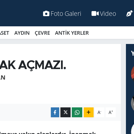
Foto Galeri
Video
ASET
AYDIN
ÇEVRE
ANTİK YERLER
AK AÇMAZI.
AN
-
+
A
A