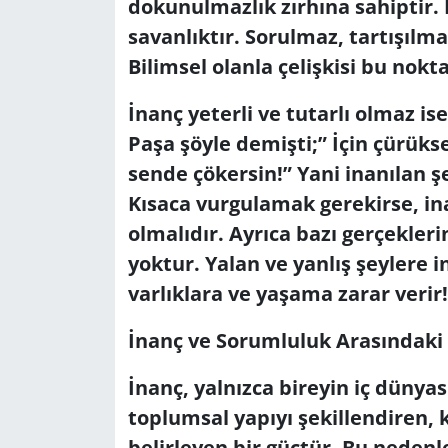
dokunulmazlık zırhına sahiptir. 
savanlıktır. Sorulmaz, tartışılma
Yerel
Bilimsel olanla çelişkisi bu nokt
İnanç yeterli ve tutarlı olmaz is
Paşa şöyle demişti;” İçin çürüks
sende çökersin!” Yani inanılan 
Kısaca vurgulamak gerekirse, inan
olmalıdır. Ayrıca bazı gerçekleri
yoktur. Yalan ve yanlış şeylere i
varlıklara ve yaşama zarar verir!
İnanç ve Sorumluluk Arasındaki İ
İnanç, yalnızca bireyin iç dünya
toplumsal yapıyı şekillendiren, 
belirleyen bir güçtür. Bu nedenle