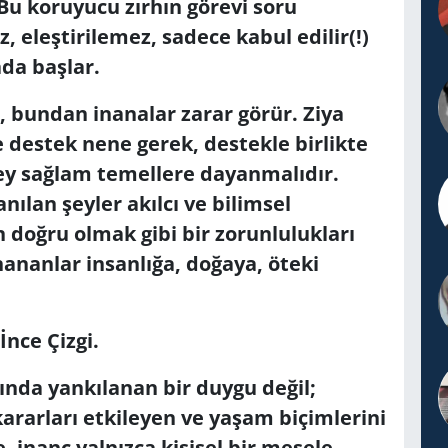
Bu koruyucu zırhın görevi soru
z, eleştirilemez, sadece kabul edilir(!)
ada başlar.
e, bundan inanalar zarar görür. Ziya
e destek nene gerek, destekle birlikte
şey sağlam temellere dayanmalıdır.
ılan şeyler akılcı ve bilimsel
n doğru olmak gibi bir zorunlulukları
nananlar insanlığa, doğaya, öteki
nce Çizgi.
sında yankılanan bir duygu değil;
kararları etkileyen ve yaşam biçimlerini
, inanç yalnızca kişisel bir mesele