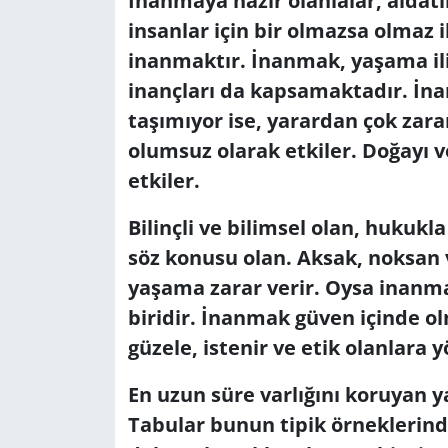
İnanmaya hazır olanlalar, aldat
insanlar için bir olmazsa olmaz 
GÜNDEM
inanmaktır. İnanmak, yaşama iliş
HABERDE İNSAN
inançları da kapsamaktadır. İna
taşımıyor ise, yarardan çok zarar 
KÜLTÜR SANAT
olumsuz olarak etkiler. Doğayı v
etkiler.
MAGAZİN
Bilinçli ve bilimsel olan, hukuk
POLİTİKA
söz konusu olan. Aksak, noksan 
yaşama zarar verir. Oysa inanma
RESMİ İLANLAR
biridir. İnanmak güven içinde ol
SAĞLIK
güzele, istenir ve etik olanlara y
En uzun süre varlığını koruyan ya
SİYASET
Tabular bunun tipik örneklerinde
SPOR