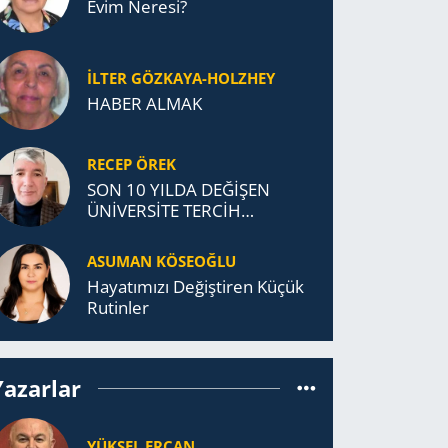
Evim Neresi?
İLTER GÖZKAYA-HOLZHEY
HABER ALMAK
RECEP ÖREK
SON 10 YILDA DEĞİŞEN
ÜNİVERSİTE TERCİH
DAVRANIŞLARI
ASUMAN KÖSEOĞLU
Ha­ya­tı­mı­zı De­ğiş­ti­ren Küçük
Ru­tin­ler
Yazarlar
YÜKSEL ERCAN