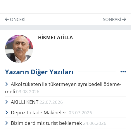
ÖNCEKI
SONRAKI
HİKMET ATİLLA
Yazarın Diğer Yazıları
Alkol tü­ke­ten ile tü­ket­me­yen aynı be­de­li öde­me­
me­li
03.08.2026
AKIL­LI KENT
22.07.2026
De­po­zi­to İade Ma­ki­ne­le­ri
03.07.2026
Bizim der­di­miz tu­rist bek­le­mek
24.06.2026