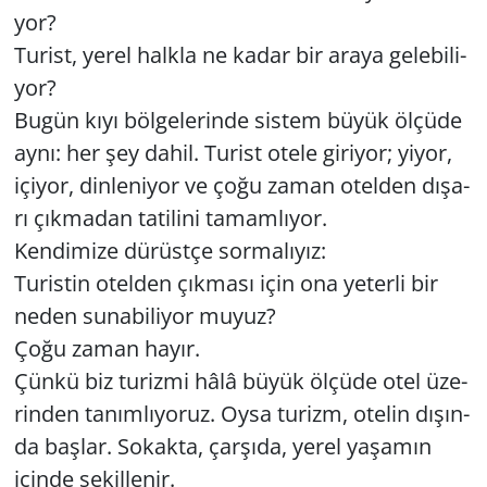
yor?
Yerel
Tu­rist, yerel halk­la ne kadar bir araya ge­le­bi­li­
yor?
Bugün kıyı böl­ge­le­rin­de sis­tem büyük öl­çü­de
aynı: her şey dahil. Tu­rist otele gi­ri­yor; yiyor,
içi­yor, din­le­ni­yor ve çoğu zaman otel­den dı­şa­
rı çık­ma­dan ta­ti­li­ni ta­mam­lı­yor.
Ken­di­mi­ze dü­rüst­çe sor­ma­lı­yız:
Tu­ris­tin otel­den çık­ma­sı için ona ye­ter­li bir
neden su­na­bi­li­yor muyuz?
Çoğu zaman hayır.
Çünkü biz tu­riz­mi hâlâ büyük öl­çü­de otel üze­
rin­den ta­nım­lı­yo­ruz. Oysa tu­rizm, ote­lin dı­şın­
da baş­lar. So­kak­ta, çar­şı­da, yerel ya­şa­mın
için­de şe­kil­le­nir.