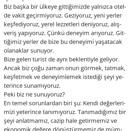
Biz başka bir ül­ke­ye git­ti­ği­miz­de yal­nız­ca otel­
de vakit ge­çir­mi­yo­ruz. Ge­zi­yo­ruz, yeni yer­ler
keş­fe­di­yo­ruz, yerel lez­zet­le­ri de­ni­yo­ruz, alış­
ve­riş ya­pı­yo­ruz. Çünkü de­ne­yim arı­yo­ruz. Git­
ti­ği­miz yer­ler de bize bu de­ne­yi­mi ya­şa­ta­cak
ola­nak­lar su­nu­yor.
Bize gelen tu­rist de aynı bek­len­tiy­le ge­li­yor.
Ancak biz çoğu zaman onun gör­mek, tat­mak,
keş­fet­mek ve de­ne­yim­le­mek is­te­di­ği şeyi ye­
te­rin­ce su­na­mı­yo­ruz.
Peki biz ne su­nu­yo­ruz?
En temel so­run­lar­dan biri şu: Kendi de­ğer­le­ri­
mi­zi ye­te­rin­ce ta­nı­mı­yo­ruz. Ta­nı­ma­dı­ğı­mız bir
şeyi an­lat­ma­mız, cazip hale ge­tir­me­miz ve
eko­no­mik de­ğe­re dö­nüş­tür­me­miz de müm­