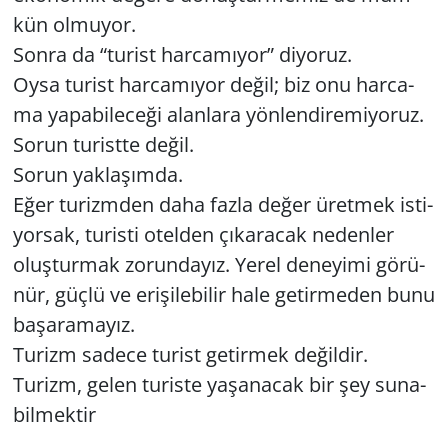
kün ol­mu­yor.
Sonra da “tu­rist har­ca­mı­yor” di­yo­ruz.
Oysa tu­rist har­ca­mı­yor değil; biz onu har­ca­
ma ya­pa­bi­le­ce­ği alan­la­ra yön­len­di­re­mi­yo­ruz.
Sorun tu­rist­te değil.
Sorun yak­la­şım­da.
Eğer tu­rizm­den daha fazla değer üret­mek is­ti­
yor­sak, tu­ris­ti otel­den çı­ka­ra­cak ne­den­ler
oluş­tur­mak zo­run­da­yız. Yerel de­ne­yi­mi gö­rü­
nür, güçlü ve eri­şi­le­bi­lir hale ge­tir­me­den bunu
ba­şa­ra­ma­yız.
Tu­rizm sa­de­ce tu­rist ge­tir­mek de­ğil­dir.
Tu­rizm, gelen tu­ris­te ya­şa­na­cak bir şey su­na­
bil­mek­tir