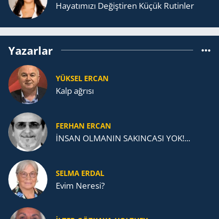
Ha­ya­tı­mı­zı De­ğiş­ti­ren Küçük Ru­tin­ler
Yazarlar
YÜKSEL ERCAN
Kalp ağrısı
FERHAN ERCAN
İNSAN OLMANIN SAKINCASI YOK!...
SELMA ERDAL
Evim Neresi?