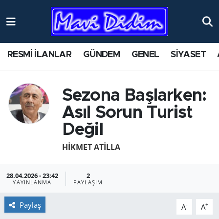
ANTİK YERLER
Nöbetçi Eczaneler
RESMİ İLANLAR
GÜNDEM
GENEL
SİYASET
ASAYİŞ
Hava Durumu
AYDIN
Namaz Vakitleri
Se­zo­na Baş­lar­ken:
Asıl Sorun Tu­rist
BİLİM VE TEKNOLOJİ
Trafik Durumu
Değil
ÇEVRE
Süper Lig Puan Durumu ve Fikstür
HİKMET ATİLLA
EĞİTİM
Tüm Manşetler
28.04.2026 - 23:42
2
YAYINLANMA
PAYLAŞIM
EKONOMİ
Son Dakika Haberleri
Paylaş
-
+
A
A
GENEL
Haber Arşivi