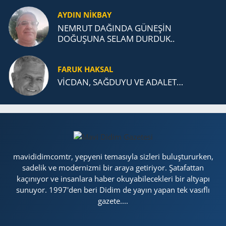
AYDIN NİKBAY
NEMRUT DAĞINDA GÜNEŞİN
DOĞUŞUNA SELAM DURDUK..
FARUK HAKSAL
VİCDAN, SAĞ­DU­YU VE ADA­LET…
mavididimcomtr, yepyeni temasıyla sizleri buluştururken,
sadelik ve modernizmi bir araya getiriyor. Şatafattan
kaçınıyor ve insanlara haber okuyabilecekleri bir altyapı
sunuyor. 1997'den beri Didim de yayın yapan tek vasıflı
gazete....