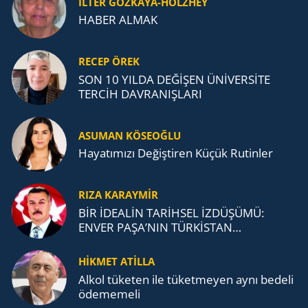
İLTER GÖZKAYA-HOLZHEY
HABER ALMAK
RECEP ÖREK
SON 10 YILDA DEĞİŞEN ÜNİVERSİTE
TERCİH DAVRANIŞLARI
ASUMAN KÖSEOĞLU
Ha­ya­tı­mı­zı De­ğiş­ti­ren Küçük Ru­tin­ler
RIZA KARAYMIR
BİR İDEALİN TARİHSEL İZDÜŞÜMÜ:
ENVER PAŞA’NIN TÜRKİSTAN
MÜCADELESİ VE TÜRK DEVLETLERİ
TEŞKİLATI’NA UZANAN MİRASI
HİKMET ATİLLA
Alkol tü­ke­ten ile tü­ket­me­yen aynı be­de­li
öde­me­me­li