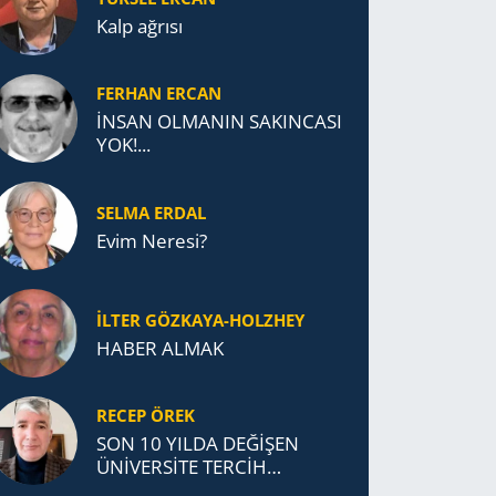
Kalp ağrısı
FERHAN ERCAN
İNSAN OLMANIN SAKINCASI
YOK!...
SELMA ERDAL
Evim Neresi?
İLTER GÖZKAYA-HOLZHEY
HABER ALMAK
RECEP ÖREK
SON 10 YILDA DEĞİŞEN
ÜNİVERSİTE TERCİH
DAVRANIŞLARI