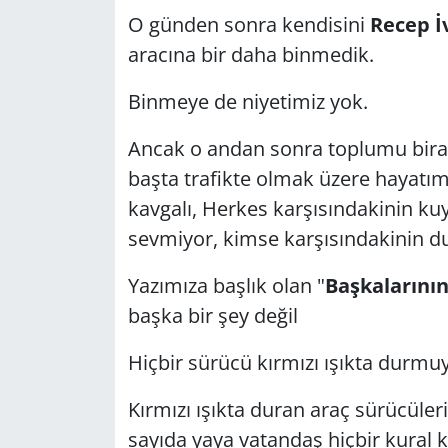
O günden sonra kendisini
Recep İ
aracına bir daha binmedik.
Binmeye de niyetimiz yok.
Ancak o andan sonra toplumu biraz 
başta trafikte olmak üzere hayatımı
kavgalı, Herkes karşısındakinin k
sevmiyor, kimse karşısındakinin d
Yazımıza başlık olan "
Başkalarının
başka bir şey değil
Hiçbir sürücü kırmızı ışıkta durmu
Kırmızı ışıkta duran araç sürücüler
sayıda yaya vatandaş hiçbir kural k