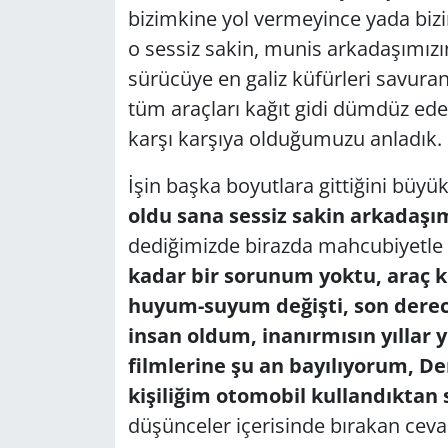
bizimkine yol vermeyince yada bizi
Yerel
o sessiz sakin, munis arkadaşımızın
sürücüye en galiz küfürleri savura
tüm araçları kağıt gidi dümdüz ede
karşı karşıya olduğumuzu anladık.
İşin başka boyutlara gittiğini büyük
oldu sana sessiz sakin arkadaşımı
dediğimizde birazda mahcubiyetle
kadar bir sorunum yoktu, araç 
huyum-suyum değişti, son derece
insan oldum, inanırmısın yıllar 
filmlerine şu an bayılıyorum, D
kişiliğim otomobil kullandıktan 
düşünceler içerisinde bırakan cevab