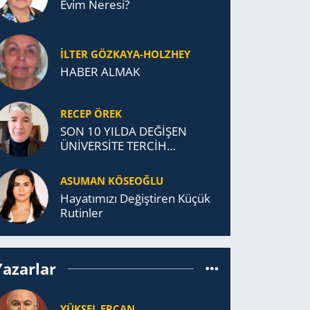
Evim Neresi?
İLTER GÖZKAYA-HOLZHEY
HABER ALMAK
RECEP ÖREK
SON 10 YILDA DEĞİŞEN
ÜNİVERSİTE TERCİH
DAVRANIŞLARI
ASUMAN KÖSEOĞLU
Ha­ya­tı­mı­zı De­ğiş­ti­ren Küçük
Ru­tin­ler
Yazarlar
YÜKSEL ERCAN