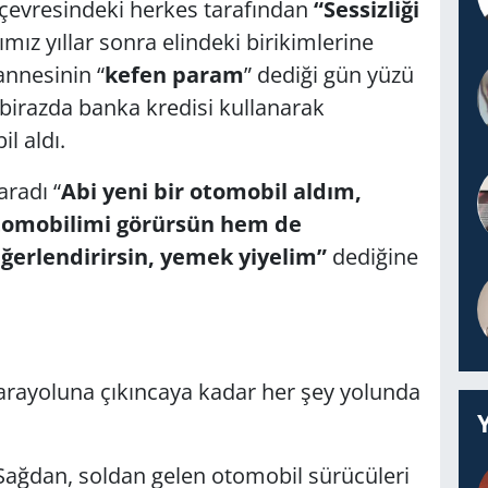
e çevresindeki herkes tarafından
“Sessizliği
şımız yıllar sonra elindeki birikimlerine
annesinin “
kefen param
” dediği gün yüzü
birazda banka kredisi kullanarak
l aldı.
aradı “
Abi yeni bir otomobil aldım,
tomobilimi görürsün hem de
ğerlendirirsin, yemek yiyelim”
dediğine
arayoluna çıkıncaya kadar her şey yolunda
Sağdan, soldan gelen otomobil sürücüleri