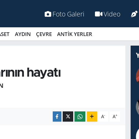
Foto Galeri
Video
ASET
AYDIN
ÇEVRE
ANTİK YERLER
rının hayatı
N
-
+
A
A