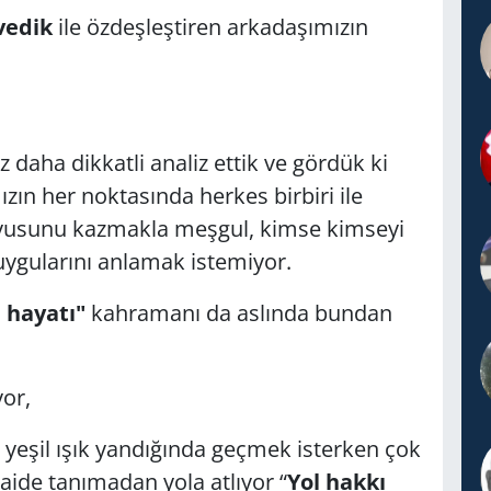
vedik
ile özdeşleştiren arkadaşımızın
daha dikkatli analiz ettik ve gördük ki
zın her noktasında herkes birbiri ile
uyusunu kazmakla meşgul, kimse kimseyi
uygularını anlamak istemiyor.
 hayatı"
kahramanı da aslında bundan
yor,
i yeşil ışık yandığında geçmek isterken çok
aide tanımadan yola atlıyor “
Yol hakkı