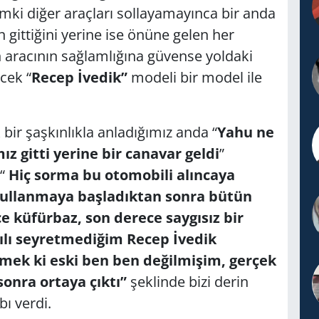
mki diğer araçları sollayamayınca bir anda
 gittiğini yerine ise önüne gelen her
n aracının sağlamlığına güvense yoldaki
cek “
Recep İvedik”
modeli bir model ile
 bir şaşkınlıkla anladığımız anda “
Yahu ne
z gitti yerine bir canavar geldi
”
 “
Hiç sorma bu otomobili alıncaya
kullanmaya başladıktan sonra bütün
 küfürbaz, son derece saygısız bir
yılı seyretmediğim Recep İvedik
emek ki eski ben ben değilmişim, gerçek
sonra ortaya çıktı”
şeklinde bizi derin
ı verdi.