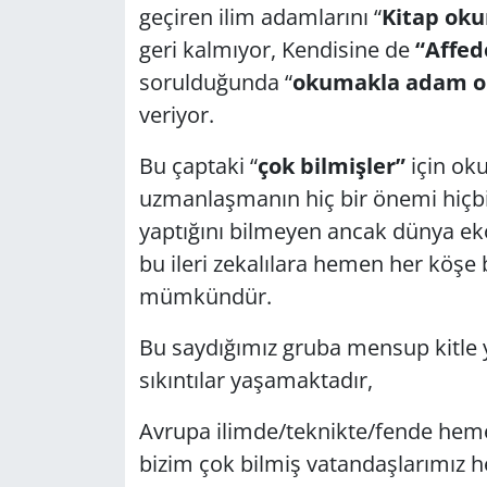
geçiren ilim adamlarını “
Kitap oku
geri kalmıyor, Kendisine de
“Affede
sorulduğunda “
okumakla adam o
veriyor.
Bu çaptaki “
çok bilmişler”
için ok
uzmanlaşmanın hiç bir önemi hiçbir
yaptığını bilmeyen ancak dünya ek
bu ileri zekalılara hemen her köş
mümkündür.
Bu saydığımız gruba mensup kitle 
sıkıntılar yaşamaktadır,
Avrupa ilimde/teknikte/fende heme
bizim çok bilmiş vatandaşlarımız he