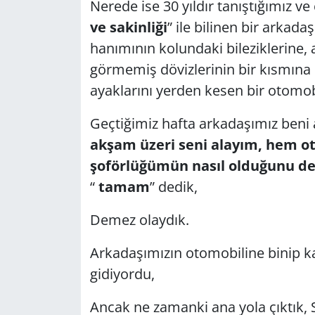
Nerede ise 30 yıldır tanıştığımız v
GÜNDEM
ve sakinliği
” ile bilinen bir arkada
hanımının kolundaki bileziklerine, 
HABERDE İNSAN
görmemiş dövizlerinin bir kısmına 
ayaklarını yerden kesen bir otomobi
KÜLTÜR SANAT
Geçtiğimiz hafta arkadaşımız beni 
MAGAZİN
akşam üzeri seni alayım, hem o
şoförlüğümün nasıl olduğunu de
POLİTİKA
“
tamam
” dedik,
RESMİ İLANLAR
Demez olaydık.
SAĞLIK
Arkadaşımızın otomobiline binip k
gidiyordu,
SİYASET
Ancak ne zamanki ana yola çıktık, 
SPOR