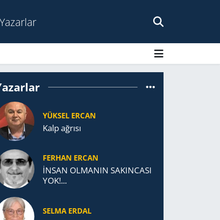
Yazarlar
Yazarlar
YÜKSEL ERCAN
Kalp ağrısı
FERHAN ERCAN
İNSAN OLMANIN SAKINCASI
YOK!...
SELMA ERDAL