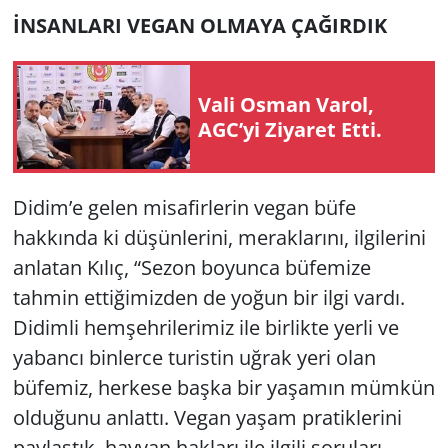
İNSANLARI VEGAN OLMAYA ÇAĞIRDIK
Vali Osman Varol,
AGC’yi Ziyaret Etti.
Didim’e gelen misafirlerin vegan büfe
hakkında ki düşünlerini, meraklarını, ilgilerini
anlatan Kılıç, “Sezon boyunca büfemize
tahmin ettiğimizden de yoğun bir ilgi vardı.
Didimli hemşehrilerimiz ile birlikte yerli ve
yabancı binlerce turistin uğrak yeri olan
büfemiz, herkese başka bir yaşamın mümkün
olduğunu anlattı. Vegan yaşam pratiklerini
paylaştık, hayvan hakları ile ilgili soruları