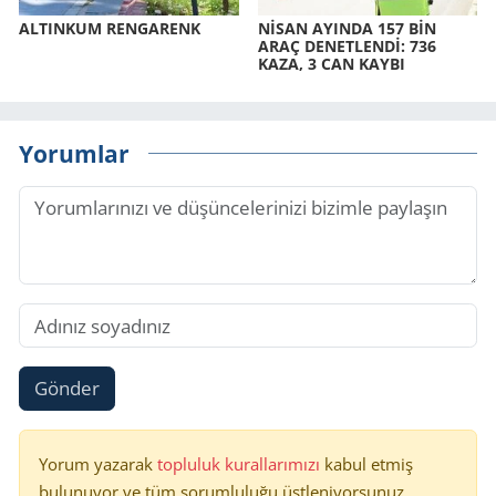
AL­TIN­KUM REN­GA­RENK
NİSAN AYIN­DA 157 BİN
ARAÇ DE­NET­LENDİ: 736
KAZA, 3 CAN KAYBI
Yorumlar
Gönder
Yorum yazarak
topluluk kurallarımızı
kabul etmiş
bulunuyor ve tüm sorumluluğu üstleniyorsunuz.