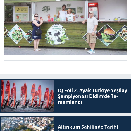
IQ Foil 2. Ayak Tür­ki­ye Ye­şi­lay
Şam­pi­yo­na­sı Didim’de Ta­
mam­lan­dı
Altınkum Sahilinde Tarihi