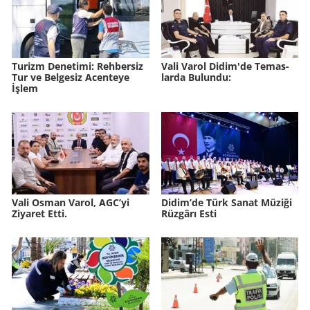
Tu­rizm De­ne­ti­mi: Reh­ber­siz
Vali Varol Didim'de Te­mas­
Tur ve Bel­ge­siz Acen­te­ye
lar­da Bu­lun­du:
İşlem
Vali Osman Varol, AGC’yi
Didim’de Türk Sanat Mü­zi­ği
Ziyaret Etti.
Rüz­gâ­rı Esti