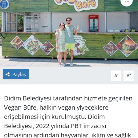
GÜNDEM
HABERDE İNSAN
KÜLTÜR SANAT
MAGAZİN
POLİTİKA
Paylaş
-
+
A
A
RESMİ İLANLAR
Didim Belediyesi tarafından hizmete geçirilen
SAĞLIK
Vegan Büfe, halkın vegan yiyeceklere
erişebilmesi için kurulmuştu. Didim
SİYASET
Belediyesi, 2022 yılında PBT imzacısı
olmasının ardından hayvanlar, iklim ve sağlık
SPOR