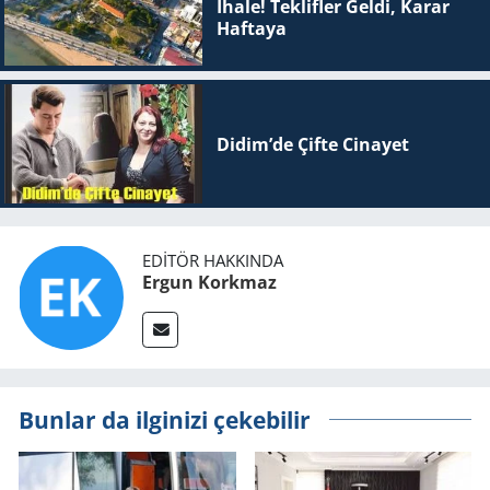
İhale! Teklifler Geldi, Karar
Haftaya
Didim’de Çifte Ci­na­yet
EDITÖR HAKKINDA
Ergun Korkmaz
Bunlar da ilginizi çekebilir