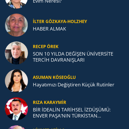
Evim Neresi?
İLTER GÖZKAYA-HOLZHEY
HABER ALMAK
RECEP ÖREK
SON 10 YILDA DEĞİŞEN ÜNİVERSİTE
TERCİH DAVRANIŞLARI
ASUMAN KÖSEOĞLU
Ha­ya­tı­mı­zı De­ğiş­ti­ren Küçük Ru­tin­ler
RIZA KARAYMIR
BİR İDEALİN TARİHSEL İZDÜŞÜMÜ:
ENVER PAŞA’NIN TÜRKİSTAN
MÜCADELESİ VE TÜRK DEVLETLERİ
TEŞKİLATI’NA UZANAN MİRASI