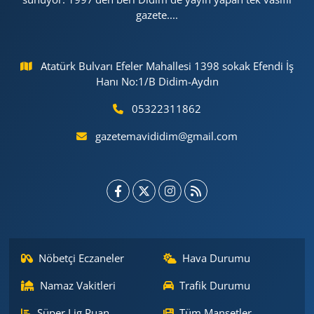
gazete....
Atatürk Bulvarı Efeler Mahallesi 1398 sokak Efendi İş
Hanı No:1/B Didim-Aydın
05322311862
gazetemavididim@gmail.com
Nöbetçi Eczaneler
Hava Durumu
Namaz Vakitleri
Trafik Durumu
Süper Lig Puan
Tüm Manşetler