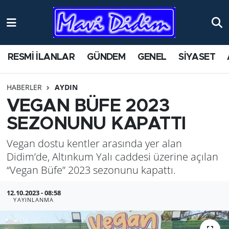
ANTİK YERLER
Nöbetçi Eczaneler
RESMİ İLANLAR
GÜNDEM
GENEL
SİYASET
ASAYİŞ
Hava Durumu
HABERLER
AYDIN
AYDIN
Namaz Vakitleri
VEGAN BÜFE 2023
BİLİM VE TEKNOLOJİ
Trafik Durumu
SEZONUNU KAPATTI
Vegan dostu kentler arasında yer alan
ÇEVRE
Süper Lig Puan Durumu ve Fikstür
Didim’de, Altınkum Yalı caddesi üzerine açılan
EĞİTİM
Tüm Manşetler
“Vegan Büfe” 2023 sezonunu kapattı.
12.10.2023 - 08:58
EKONOMİ
Son Dakika Haberleri
YAYINLANMA
GENEL
Haber Arşivi