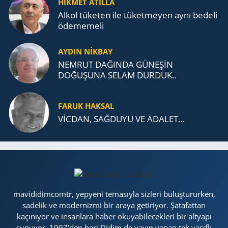
HİKMET ATİLLA
Alkol tü­ke­ten ile tü­ket­me­yen aynı be­de­li
öde­me­me­li
AYDIN NİKBAY
NEMRUT DAĞINDA GÜNEŞİN
DOĞUŞUNA SELAM DURDUK..
FARUK HAKSAL
VİCDAN, SAĞ­DU­YU VE ADA­LET…
mavididimcomtr, yepyeni temasıyla sizleri buluştururken,
sadelik ve modernizmi bir araya getiriyor. Şatafattan
kaçınıyor ve insanlara haber okuyabilecekleri bir altyapı
sunuyor. 1997'den beri Didim de yayın yapan tek vasıflı