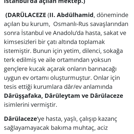
İstanbul’da açılan mektep.)
(DARÜLACEZE
(
II. Abdülhamid
, döneminde
açılan bu kurum, Osmanlı-Rus savaşlarından
sonra İstanbul ve Anadolu’da hasta, sakat ve
kimsesizleri bir çatı altında toplamak
istemiştir. Bunun için yetim, dilenci, sokağa
terk edilmiş ve aile ortamından yoksun
gençlere kucak açarak onların barınacağı
uygun ev ortamı oluşturmuştur. Onlar için
tesis ettiği kurumlara dâr/ev anlamında
Dârüşşafaka, Dârüleytam ve Dârülaceze
isimlerini vermiştir.
Dârülaceze
’ye hasta, yaşlı, çalışıp kazanç
sağlayamayacak bakıma muhtaç, aciz