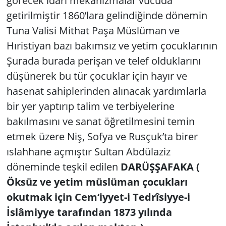
görecek idari mekanizmalar vücuda
getirilmiştir 1860’lara gelindiğinde dönemin
Tuna Valisi Mithat Paşa Müslüman ve
Hıristiyan bazı bakımsız ve yetim çocuklarının
Şurada burada perişan ve telef olduklarını
düşünerek bu tür çocuklar için hayır ve
hasenat sahiplerinden alınacak yardımlarla
bir yer yaptırıp talim ve terbiyelerine
bakılmasını ve sanat öğretilmesini temin
etmek üzere Niş, Sofya ve Rusçuk’ta birer
ıslahhane açmıştır Sultan Abdülaziz
döneminde teşkil edilen
DARÜŞŞAFAKA (
Öksüz ve yetim müslüman çocukları
okutmak için Cem‘iyyet-i Tedrîsiyye-i
İslâmiyye tarafından 1873 yılında