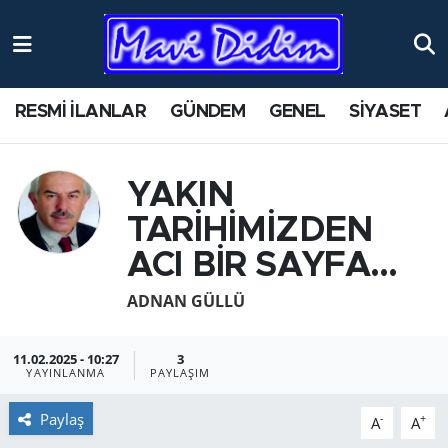
ANTİK YERLER
Nöbetçi Eczaneler
RESMİ İLANLAR
GÜNDEM
GENEL
SİYASET
ASAYİŞ
Hava Durumu
AYDIN
Namaz Vakitleri
YAKIN
TARİHİMİZDEN
BİLİM VE TEKNOLOJİ
Trafik Durumu
ACI BİR SAYFA…
ÇEVRE
Süper Lig Puan Durumu ve Fikstür
ADNAN GÜLLÜ
EĞİTİM
Tüm Manşetler
11.02.2025 - 10:27
3
YAYINLANMA
PAYLAŞIM
EKONOMİ
Son Dakika Haberleri
Paylaş
-
+
A
A
GENEL
Haber Arşivi