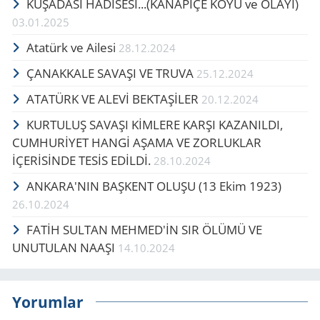
KUŞADASI HADİSESİ...(KANAPİÇE KOYU ve OLAYI)
03.01.2025
Atatürk ve Ailesi
28.12.2024
ÇANAKKALE SAVAŞI VE TRUVA
25.12.2024
ATATÜRK VE ALEVİ BEKTAŞİLER
20.12.2024
KURTULUŞ SAVAŞI KİMLERE KARŞI KAZANILDI,
CUMHURİYET HANGİ AŞAMA VE ZORLUKLAR
İÇERİSİNDE TESİS EDİLDİ.
28.10.2024
ANKARA'NIN BAŞKENT OLUŞU (13 Ekim 1923)
26.10.2024
FATİH SULTAN MEHMED'İN SIR ÖLÜMÜ VE
UNUTULAN NAAŞI
14.10.2024
Yorumlar