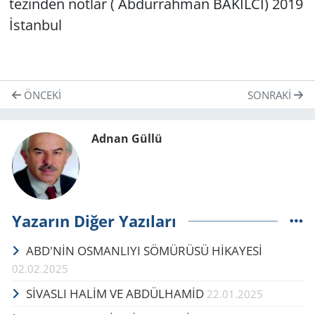
tezinden notlar ( Abdurrahman BAKILCI) 2019
İstanbul
ÖNCEKI
SONRAKI
Adnan Güllü
Yazarın Diğer Yazıları
ABD'NİN OSMANLIYI SÖMÜRÜSÜ HİKAYESİ
02.02.2025
SİVASLI HALİM VE ABDÜLHAMİD
22.01.2025