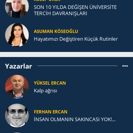
SON 10 YILDA DEĞİŞEN ÜNİVERSİTE
TERCİH DAVRANIŞLARI
ASUMAN KÖSEOĞLU
Ha­ya­tı­mı­zı De­ğiş­ti­ren Küçük Ru­tin­ler
Yazarlar
YÜKSEL ERCAN
Kalp ağrısı
FERHAN ERCAN
İNSAN OLMANIN SAKINCASI YOK!...