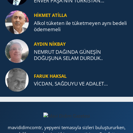
ENVER PAŞA’NIN TÜRKİSTAN
MÜCADELESİ VE TÜRK DEVLETLERİ
TEŞKİLATI’NA UZANAN MİRASI
HİKMET ATİLLA
Alkol tü­ke­ten ile tü­ket­me­yen aynı be­de­li
öde­me­me­li
AYDIN NİKBAY
NEMRUT DAĞINDA GÜNEŞİN
DOĞUŞUNA SELAM DURDUK..
FARUK HAKSAL
VİCDAN, SAĞ­DU­YU VE ADA­LET…
mavididimcomtr, yepyeni temasıyla sizleri buluştururken,