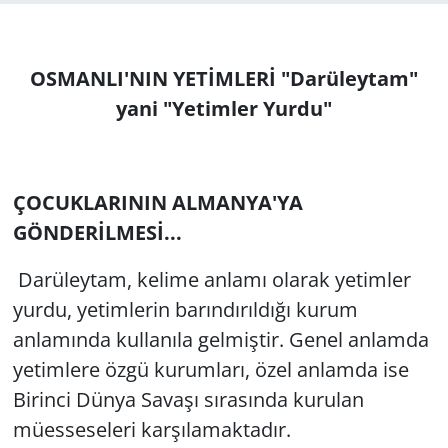
GÜNDEM
OSMANLI'NIN YETİMLERİ "Darüleytam"
HABERDE İNSAN
yani "Yetimler Yurdu"
KÜLTÜR SANAT
MAGAZİN
ÇOCUKLARININ ALMANYA'YA
GÖNDERİLMESİ...
POLİTİKA
Darüleytam, kelime anlamı olarak yetimler
RESMİ İLANLAR
yurdu, yetimlerin barındırıldığı kurum
anlamında kullanıla gelmiştir. Genel anlamda
SAĞLIK
yetimlere özgü kurumları, özel anlamda ise
SİYASET
Birinci Dünya Savaşı sırasında kurulan
müesseseleri karşılamaktadır.
SPOR