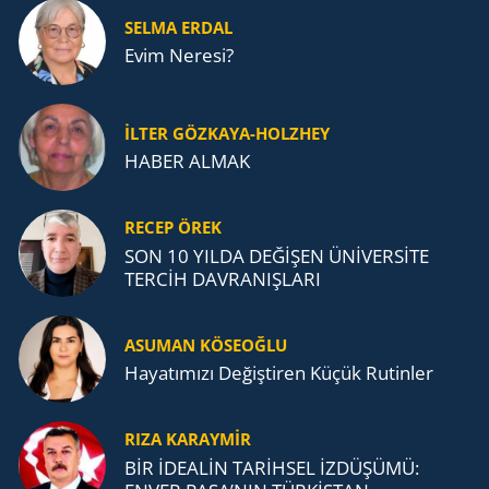
SELMA ERDAL
Evim Neresi?
İLTER GÖZKAYA-HOLZHEY
HABER ALMAK
RECEP ÖREK
SON 10 YILDA DEĞİŞEN ÜNİVERSİTE
TERCİH DAVRANIŞLARI
ASUMAN KÖSEOĞLU
Ha­ya­tı­mı­zı De­ğiş­ti­ren Küçük Ru­tin­ler
RIZA KARAYMIR
BİR İDEALİN TARİHSEL İZDÜŞÜMÜ: