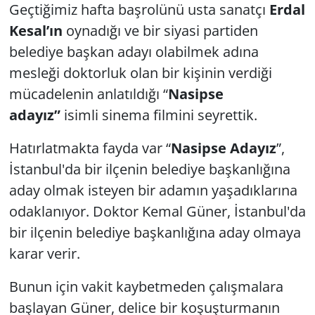
Geçtiğimiz hafta başrolünü usta sanatçı
Erdal
GÜNDEM
Kesal’ın
oynadığı ve bir siyasi partiden
belediye başkan adayı olabilmek adına
HABERDE İNSAN
mesleği doktorluk olan bir kişinin verdiği
mücadelenin anlatıldığı “
Nasipse
KÜLTÜR SANAT
adayız”
isimli sinema filmini seyrettik.
MAGAZİN
Hatırlatmakta fayda var “
Nasipse Adayız
”,
İstanbul'da bir ilçenin belediye başkanlığına
POLİTİKA
aday olmak isteyen bir adamın yaşadıklarına
RESMİ İLANLAR
odaklanıyor. Doktor Kemal Güner, İstanbul'da
bir ilçenin belediye başkanlığına aday olmaya
SAĞLIK
karar verir.
SİYASET
Bunun için vakit kaybetmeden çalışmalara
başlayan Güner, delice bir koşuşturmanın
SPOR