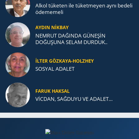
Alkol tü­ke­ten ile tü­ket­me­yen aynı be­de­li
öde­me­me­li
AYDIN NİKBAY
NEMRUT DAĞINDA GÜNEŞİN
DOĞUŞUNA SELAM DURDUK..
İLTER GÖZKAYA-HOLZHEY
SOSYAL ADALET
FARUK HAKSAL
VİCDAN, SAĞ­DU­YU VE ADA­LET…