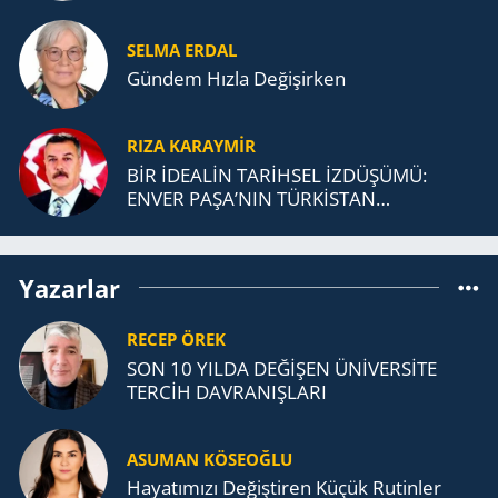
SELMA ERDAL
Gündem Hızla Değişirken
RIZA KARAYMIR
BİR İDEALİN TARİHSEL İZDÜŞÜMÜ:
ENVER PAŞA’NIN TÜRKİSTAN
MÜCADELESİ VE TÜRK DEVLETLERİ
TEŞKİLATI’NA UZANAN MİRASI
Yazarlar
RECEP ÖREK
SON 10 YILDA DEĞİŞEN ÜNİVERSİTE
TERCİH DAVRANIŞLARI
ASUMAN KÖSEOĞLU
Ha­ya­tı­mı­zı De­ğiş­ti­ren Küçük Ru­tin­ler