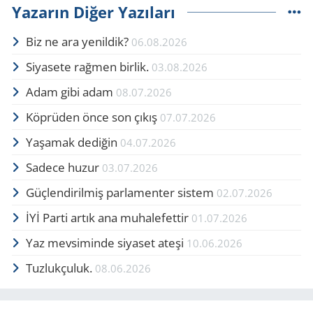
Yazarın Diğer Yazıları
Biz ne ara yenildik?
06.08.2026
Siyasete rağmen birlik.
03.08.2026
Adam gibi adam
08.07.2026
Köprüden önce son çıkış
07.07.2026
Yaşamak dediğin
04.07.2026
Sadece huzur
03.07.2026
Güçlendirilmiş parlamenter sistem
02.07.2026
İYİ Parti artık ana muhalefettir
01.07.2026
Yaz mevsiminde siyaset ateşi
10.06.2026
Tuzlukçuluk.
08.06.2026