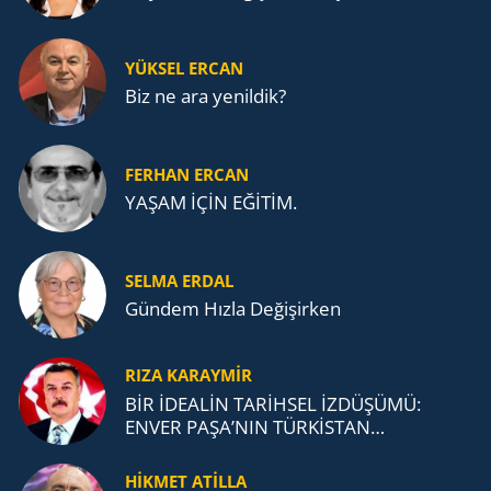
YÜKSEL ERCAN
Biz ne ara yenildik?
FERHAN ERCAN
YAŞAM İÇİN EĞİTİM.
SELMA ERDAL
Gündem Hızla Değişirken
RIZA KARAYMIR
BİR İDEALİN TARİHSEL İZDÜŞÜMÜ:
ENVER PAŞA’NIN TÜRKİSTAN
MÜCADELESİ VE TÜRK DEVLETLERİ
TEŞKİLATI’NA UZANAN MİRASI
HİKMET ATİLLA