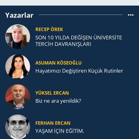
Yazarlar
RECEP ÖREK
SON 10 YILDA DEĞİŞEN ÜNİVERSİTE
TERCİH DAVRANIŞLARI
ASUMAN KÖSEOĞLU
Ha­ya­tı­mı­zı De­ğiş­ti­ren Küçük Ru­tin­ler
YÜKSEL ERCAN
Biz ne ara yenildik?
FERHAN ERCAN
YAŞAM İÇİN EĞİTİM.