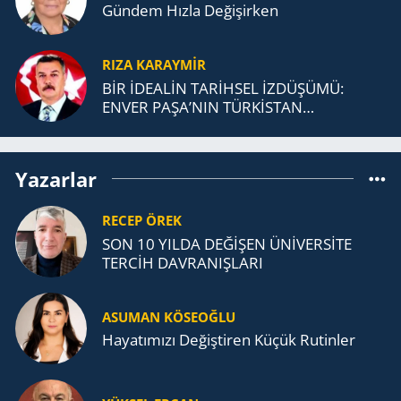
Gündem Hızla Değişirken
RIZA KARAYMIR
BİR İDEALİN TARİHSEL İZDÜŞÜMÜ:
ENVER PAŞA’NIN TÜRKİSTAN
MÜCADELESİ VE TÜRK DEVLETLERİ
TEŞKİLATI’NA UZANAN MİRASI
Yazarlar
RECEP ÖREK
SON 10 YILDA DEĞİŞEN ÜNİVERSİTE
TERCİH DAVRANIŞLARI
ASUMAN KÖSEOĞLU
Ha­ya­tı­mı­zı De­ğiş­ti­ren Küçük Ru­tin­ler