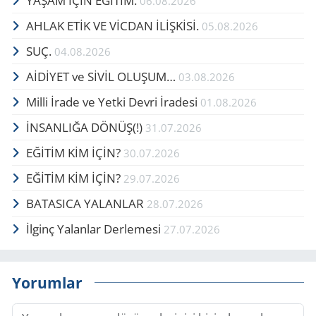
YAŞAM İÇİN EĞİTİM.
06.08.2026
AHLAK ETİK VE VİCDAN İLİŞKİSİ.
05.08.2026
SUÇ.
04.08.2026
AİDİYET ve SİVİL OLUŞUM…
03.08.2026
Milli İrade ve Yetki Devri İradesi
01.08.2026
İNSANLIĞA DÖNÜŞ(!)
31.07.2026
EĞİTİM KİM İÇİN?
30.07.2026
EĞİTİM KİM İÇİN?
29.07.2026
BATASICA YALANLAR
28.07.2026
İlginç Yalanlar Derlemesi
27.07.2026
Yorumlar