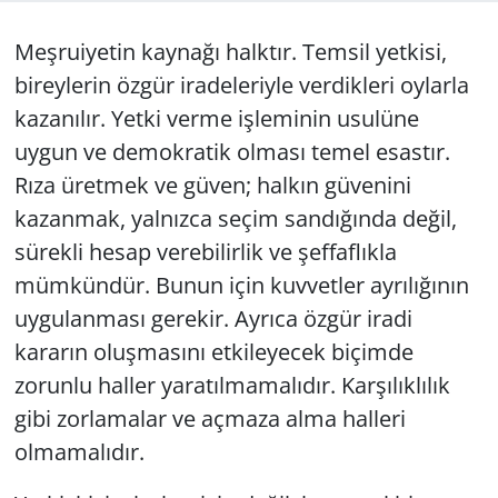
GÜNDEM
Meşruiyetin kaynağı halktır. Temsil yetkisi,
bireylerin özgür iradeleriyle verdikleri oylarla
HABERDE İNSAN
kazanılır. Yetki verme işleminin usulüne
uygun ve demokratik olması temel esastır.
KÜLTÜR SANAT
Rıza üretmek ve güven; halkın güvenini
MAGAZİN
kazanmak, yalnızca seçim sandığında değil,
sürekli hesap verebilirlik ve şeffaflıkla
POLİTİKA
mümkündür. Bunun için kuvvetler ayrılığının
uygulanması gerekir. Ayrıca özgür iradi
RESMİ İLANLAR
kararın oluşmasını etkileyecek biçimde
SAĞLIK
zorunlu haller yaratılmamalıdır. Karşılıklılık
gibi zorlamalar ve açmaza alma halleri
SİYASET
olmamalıdır.
SPOR