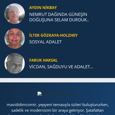
AYDIN NİKBAY
NEMRUT DAĞINDA GÜNEŞİN
DOĞUŞUNA SELAM DURDUK..
İLTER GÖZKAYA-HOLZHEY
SOSYAL ADALET
FARUK HAKSAL
VİCDAN, SAĞ­DU­YU VE ADA­LET…
mavididimcomtr, yepyeni temasıyla sizleri buluştururken,
sadelik ve modernizmi bir araya getiriyor. Şatafattan