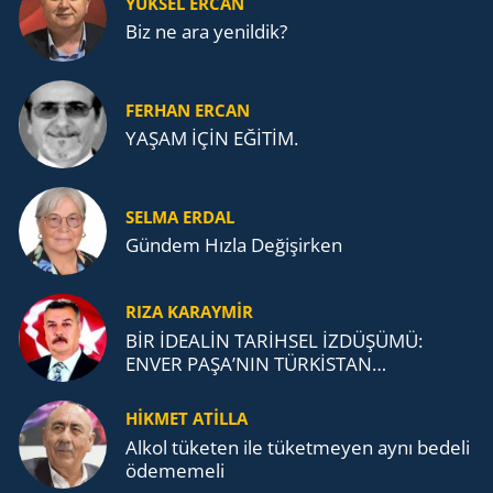
YÜKSEL ERCAN
Biz ne ara yenildik?
FERHAN ERCAN
YAŞAM İÇİN EĞİTİM.
SELMA ERDAL
Gündem Hızla Değişirken
RIZA KARAYMIR
BİR İDEALİN TARİHSEL İZDÜŞÜMÜ:
ENVER PAŞA’NIN TÜRKİSTAN
MÜCADELESİ VE TÜRK DEVLETLERİ
TEŞKİLATI’NA UZANAN MİRASI
HİKMET ATİLLA
Alkol tü­ke­ten ile tü­ket­me­yen aynı be­de­li
öde­me­me­li