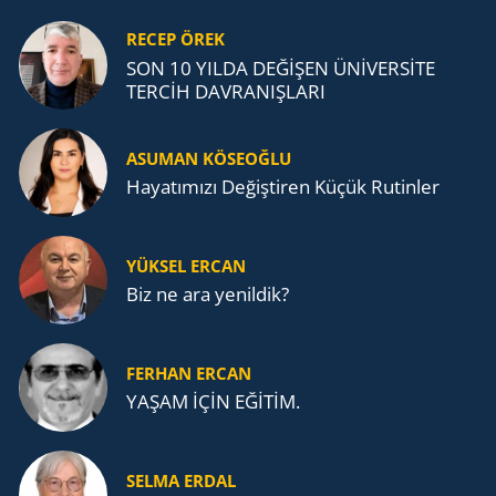
RECEP ÖREK
SON 10 YILDA DEĞİŞEN ÜNİVERSİTE
TERCİH DAVRANIŞLARI
ASUMAN KÖSEOĞLU
Ha­ya­tı­mı­zı De­ğiş­ti­ren Küçük Ru­tin­ler
YÜKSEL ERCAN
Biz ne ara yenildik?
FERHAN ERCAN
YAŞAM İÇİN EĞİTİM.
SELMA ERDAL