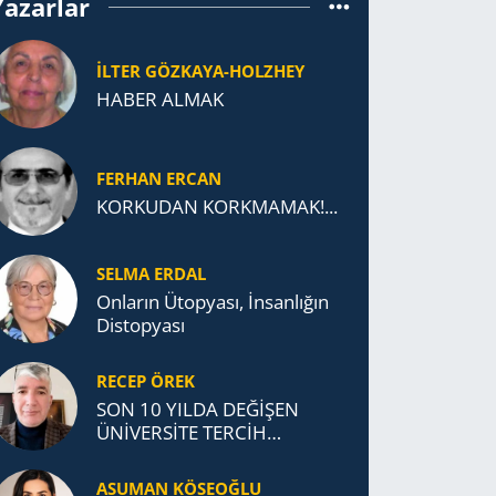
Yazarlar
İLTER GÖZKAYA-HOLZHEY
HABER ALMAK
FERHAN ERCAN
KORKUDAN KORKMAMAK!...
SELMA ERDAL
Onların Ütopyası, İnsanlığın
Distopyası
RECEP ÖREK
SON 10 YILDA DEĞİŞEN
ÜNİVERSİTE TERCİH
DAVRANIŞLARI
ASUMAN KÖSEOĞLU