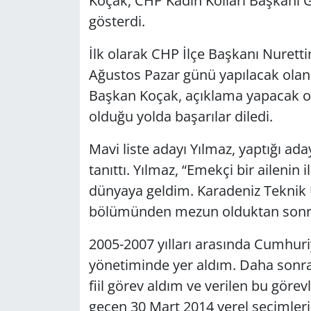
Koçak, CHP Kadın Kolları Başkanı G
gösterdi.
Yerel
İlk olarak CHP İlçe Başkanı Nurett
Ağustos Pazar günü yapılacak olan
Başkan Koçak, açıklama yapacak ol
olduğu yolda başarılar diledi.
Mavi liste adayı Yılmaz, yaptığı ad
tanıttı. Yılmaz, “Emekçi bir ailenin 
dünyaya geldim. Karadeniz Teknik Ü
bölümünden mezun olduktan sonra
2005-2007 yılları arasında Cumhuriy
yönetiminde yer aldım. Daha sonra
fiil görev aldım ve verilen bu görevl
geçen 30 Mart 2014 yerel seçimleri