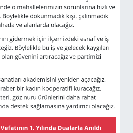
nde o mahallelerimizin sorunlarına hızlı ve
 Böylelikle dokunmadık kişi, çalınmadık
ahada ve alanlarda olacağız.
rını gidermek için ilçemizdeki esnaf ve iş
eğiz. Böylelikle bu iş ve gelecek kaygıları
 olan güvenini artıracağız ve partimizi
anatları akademisini yeniden açacağız.
raber bir kadın kooperatifi kuracağız.
 teri, göz nuru ürünlerini daha rahat
da destek sağlamasına yardımcı olacağız.
­fa­tı­nın 1. Yı­lın­da Du­alar­la Anıl­dı