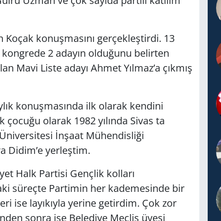
ülru Uzman ve çok sayıda partili katılım
in Koçak konuşmasını gerçekleştirdi. 13
 kongrede 2 adayın olduğunu belirten
an Mavi Liste adayı Ahmet Yılmaz’a çıkmış
aylık konuşmasında ilk olarak kendini
ilk çocuğu olarak 1982 yılında Sivas ta
niversitesi İnşaat Mühendisliği
 Didim’e yerleştim.
et Halk Partisi Gençlik kolları
ki süreçte Partimin her kademesinde bir
eri ise layıkıyla yerine getirdim. Çok zor
nden sonra ise Belediye Meclis üyesi