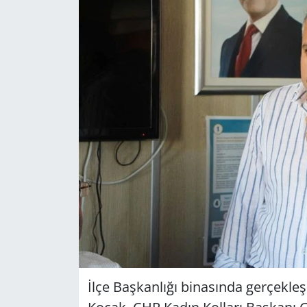
GÜNDEM
HABERDE İNSAN
KÜLTÜR SANAT
MAGAZİN
POLİTİKA
RESMİ İLANLAR
SAĞLIK
SİYASET
İlçe Başkanlığı binasında gerçekle
SPOR