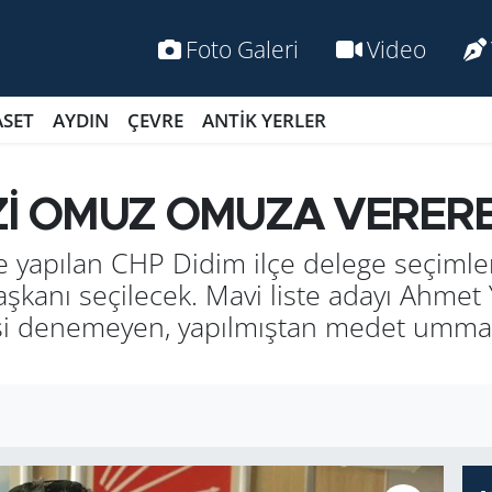
Foto Galeri
Video
ASET
AYDIN
ÇEVRE
ANTİK YERLER
İZİ OMUZ OMUZA VERER
yapılan CHP Didim ilçe delege seçimler
şkanı seçilecek. Mavi liste adayı Ahmet 
i denemeyen, yapılmıştan medet ummayan