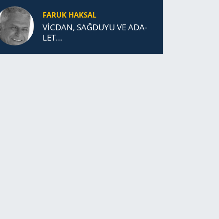
DURDUK..
FARUK HAKSAL
VİCDAN, SAĞ­DU­YU VE ADA­
LET…